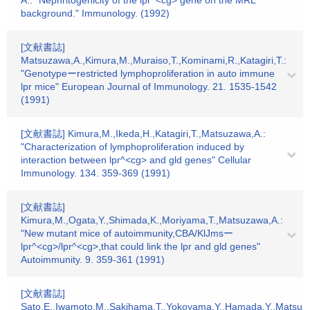
A.: "Nephritogenicity of the lpr^<cg> gene on the MRL
background." Immunology. (1992)
[文献書誌]
Matsuzawa,A.,Kimura,M.,Muraiso,T.,Kominami,R.,Katagiri,T.:
"Genotypeーrestricted lymphoproliferation in auto immune
lpr mice" European Journal of Immunology. 21. 1535-1542
(1991)
[文献書誌] Kimura,M.,Ikeda,H.,Katagiri,T.,Matsuzawa,A.:
"Characterization of lymphoproliferation induced by
interaction between lpr^<cg> and gld genes" Cellular
Immunology. 134. 359-369 (1991)
[文献書誌]
Kimura,M.,Ogata,Y.,Shimada,K.,Moriyama,T.,Matsuzawa,A.:
"New mutant mice of autoimmunity,CBA/KlJmsー
lpr^<cg>/lpr^<cg>,that could link the lpr and gld genes"
Autoimmunity. 9. 359-361 (1991)
[文献書誌]
Sato,E.,Iwamoto,M.,Sakihama,T.,Yokoyama,Y.,Hamada,Y.,Matsuza