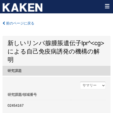
前のページに戻る
新しいリンパ腺腫脹遺伝子lpr^<cg>
による自己免疫病誘発の機構の解
明
研究課題
研究課題/領域番号
02454167