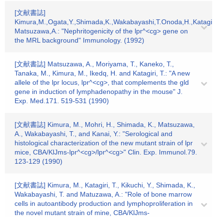
[文献書誌]
Kimura,M.,Ogata,Y.,Shimada,K.,Wakabayashi,T.Onoda,H.,Katagiri
Matsuzawa,A.: "Nephritogenicity of the lpr^<cg> gene on
the MRL background" Immunology. (1992)
[文献書誌] Matsuzawa, A., Moriyama, T., Kaneko, T.,
Tanaka, M., Kimura, M., Ikedq, H. and Katagiri, T.: "A new
allele of the lpr locus, lpr^<cg>, that complements the gld
gene in induction of lymphadenopathy in the mouse" J.
Exp. Med.171. 519-531 (1990)
[文献書誌] Kimura, M., Mohri, H., Shimada, K., Matsuzawa,
A., Wakabayashi, T., and Kanai, Y.: "Serological and
histological characterization of the new mutant strain of lpr
mice, CBA/KlJms-lpr^<cg>/lpr^<cg>" Clin. Exp. Immunol.79.
123-129 (1990)
[文献書誌] Kimura, M., Katagiri, T., Kikuchi, Y., Shimada, K.,
Wakabayashi, T. and Matuzawa, A.: "Role of bone marrow
cells in autoantibody production and lymphoproliferation in
the novel mutant strain of mine, CBA/KlJms-