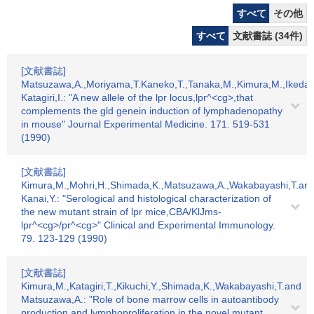
すべて
その他
すべて
文献書誌 (34件)
[文献書誌]
Matsuzawa,A.,Moriyama,T.Kaneko,T.,Tanaka,M.,Kimura,M.,Ikeda,
Katagiri,I.: "A new allele of the lpr locus,lpr^<cg>,that
complements the gld genein induction of lymphadenopathy
in mouse" Journal Experimental Medicine. 171. 519-531
(1990)
[文献書誌]
Kimura,M.,Mohri,H.,Shimada,K.,Matsuzawa,A.,Wakabayashi,T.an
Kanai,Y.: "Serological and histological characterization of
the new mutant strain of lpr mice,CBA/KlJms-
lpr^<cg>/pr^<cg>" Clinical and Experimental Immunology.
79. 123-129 (1990)
[文献書誌]
Kimura,M.,Katagiri,T.,Kikuchi,Y.,Shimada,K.,Wakabayashi,T.and
Matsuzawa,A.: "Role of bone marrow cells in autoantibody
production and lymphoproliferation in the novel mutant