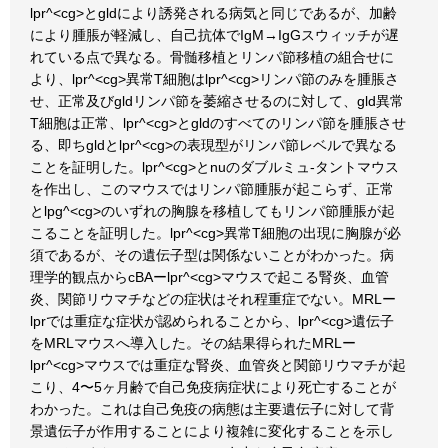
lpr^<cg>とgldにより誘発される病気と同じであるが、加齢
により腫脹が軽減し、自己抗体でIgM→IgGスウィッチが遅
れている点で異なる。骨髄移植とリンパ節移植の組合せに
より、lpr^<cg>異常T細胞はlpr^<cg>リンパ節のみを腫脹さ
せ、正常及びgldリンパ節を萎縮させるのに対して、gld異常
T細胞は正常、lpr^<cg>とgldのすべてのリンパ節を腫脹させ
る、即ちgldとlpr^<cg>の表現型がリンパ節レベルで異なる
ことを証明した。lpr^<cg>とnuのダブルミュ-タントマウス
を作出し、このマウスではリンパ節腫脹が起こらず、正常
とlpg^<cg>のいずれの胸腺を移植してもリンパ節腫脹が起
こることを証明した。lpr^<cg>異常T細胞の出現に胸腺が必
須であるが、その遺伝子型は関係ないことがわかった。病
理学的観点からcBAーlpr^<cg>マウスで起こる腎炎、血管
炎、関節リウマチなどの症状はそれ程重症でない。MRLー
lprでは重症な症状が認められることから、lpr^<cg>遺伝子
をMRLマウスへ導入した。その結果得られたMRLー
lpr^<cg>マウスでは重症な腎炎、血管炎と関節リウマチが起
こり、4〜5ヶ月齢で自己免疫病症状により死亡することが
わかった。これは自己免疫の病態は主要遺伝子に対して背
景遺伝子が作用することにより複雑に変化することを示し