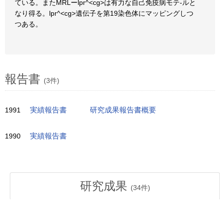
ている。またMRLーlpr^<cg>は有力な自己免疫病モテ-ルと
なり得る。lpr^<cg>遺伝子を第19染色体にマッピングしつ
つある。
報告書
(3件)
1991
実績報告書
研究成果報告書概要
1990
実績報告書
研究成果
(
34
件)