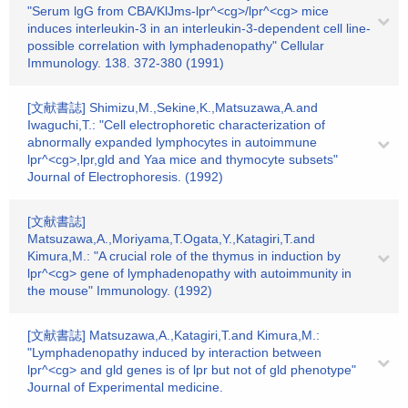
"Serum lgG from CBA/KlJms-lpr^<cg>/lpr^<cg> mice
induces interleukin-3 in an interleukin-3-dependent cell line-
possible correlation with lymphadenopathy" Cellular
Immunology. 138. 372-380 (1991)
[文献書誌] Shimizu,M.,Sekine,K.,Matsuzawa,A.and
Iwaguchi,T.: "Cell electrophoretic characterization of
abnormally expanded lymphocytes in autoimmune
lpr^<cg>,lpr,gld and Yaa mice and thymocyte subsets"
Journal of Electrophoresis. (1992)
[文献書誌]
Matsuzawa,A.,Moriyama,T.Ogata,Y.,Katagiri,T.and
Kimura,M.: "A crucial role of the thymus in induction by
lpr^<cg> gene of lymphadenopathy with autoimmunity in
the mouse" Immunology. (1992)
[文献書誌] Matsuzawa,A.,Katagiri,T.and Kimura,M.:
"Lymphadenopathy induced by interaction between
lpr^<cg> and gld genes is of lpr but not of gld phenotype"
Journal of Experimental medicine.