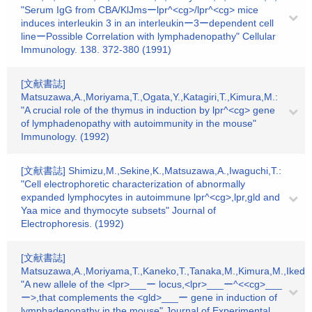
"Serum IgG from CBA/KlJmsーlpr^<cg>/lpr^<cg> mice
induces interleukin 3 in an interleukinー3ーdependent cell
lineーPossible Correlation with lymphadenopathy" Cellular
Immunology. 138. 372-380 (1991)
[文献書誌]
Matsuzawa,A.,Moriyama,T.,Ogata,Y.,Katagiri,T.,Kimura,M.:
"A crucial role of the thymus in induction by lpr^<cg> gene
of lymphadenopathy with autoimmunity in the mouse"
Immunology. (1992)
[文献書誌] Shimizu,M.,Sekine,K.,Matsuzawa,A.,Iwaguchi,T.:
"Cell electrophoretic characterization of abnormally
expanded lymphocytes in autoimmune lpr^<cg>,lpr,gld and
Yaa mice and thymocyte subsets" Journal of
Electrophoresis. (1992)
[文献書誌]
Matsuzawa,A.,Moriyama,T.,Kaneko,T.,Tanaka,M.,Kimura,M.,Ikeda,
"A new allele of the <lpr>___ー locus,<lpr>___ー^<<cg>___
ー>,that complements the <gld>___ー gene in induction of
lymphadenopathy in the mouse" Journal of Experimental