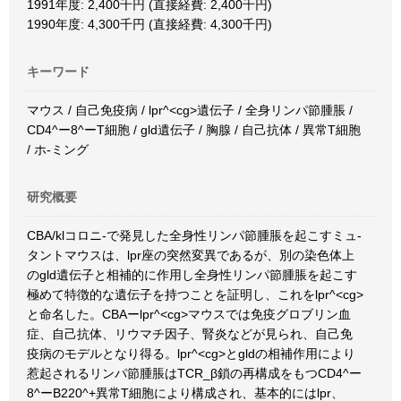
1991年度: 2,400千円 (直接経費: 2,400千円)
1990年度: 4,300千円 (直接経費: 4,300千円)
キーワード
マウス / 自己免疫病 / lpr^<cg>遺伝子 / 全身リンパ節腫脹 /
CD4^ー8^ーT細胞 / gld遺伝子 / 胸腺 / 自己抗体 / 異常T細胞
/ ホ-ミング
研究概要
CBA/klコロニ-で発見した全身性リンパ節腫脹を起こすミュ-
タントマウスは、lpr座の突然変異であるが、別の染色体上
のgld遺伝子と相補的に作用し全身性リンパ節腫脹を起こす
極めて特徴的な遺伝子を持つことを証明し、これをlpr^<cg>
と命名した。CBAーlpr^<cg>マウスでは免疫グロブリン血
症、自己抗体、リウマチ因子、腎炎などが見られ、自己免
疫病のモデルとなり得る。lpr^<cg>とgldの相補作用により
惹起されるリンパ節腫脹はTCR_β鎖の再構成をもつCD4^ー
8^ーB220^+異常T細胞により構成され、基本的にはlpr、