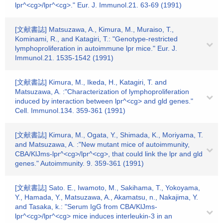
lpr^<cg>/lpr^<cg>." Eur. J. Immunol.21. 63-69 (1991)
[文献書誌] Matsuzawa, A., Kimura, M., Muraiso, T.,
Kominami, R., and Katagiri, T.: "Genotype-restricted
lymphoproliferation in autoimmune lpr mice." Eur. J.
Immunol.21. 1535-1542 (1991)
[文献書誌] Kimura, M., Ikeda, H., Katagiri, T. and
Matsuzawa, A. :"Characterization of lymphoproliferation
induced by interaction between lpr^<cg> and gld genes."
Cell. Immunol.134. 359-361 (1991)
[文献書誌] Kimura, M., Ogata, Y., Shimada, K., Moriyama, T.
and Matsuzawa, A. :"New mutant mice of autoimmunity,
CBA/KlJms-lpr^<cg>/lpr^<cg>, that could link the lpr and gld
genes." Autoimmunity. 9. 359-361 (1991)
[文献書誌] Sato. E., Iwamoto, M., Sakihama, T., Yokoyama,
Y., Hamada, Y., Matsuzawa, A., Akamatsu, n., Nakajima, Y.
and Tasaka, k.: "Serum IgG from CBA/KlJms-
lpr^<cg>/lpr^<cg> mice induces interleukin-3 in an