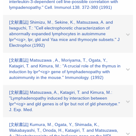
interleukin-3-dependent cell line-possible correlation with
lympadenopathy." Cell. Immunol.138. 372-380 (1991)
[文献書誌] Shimizu, M., Sekine, K., Matsuzawa, A. and
Iwaguchi, T.: "Cell electrophoretic characterization of
abnormally expanded lymphocytes in autoimmune
lpr^<cg>, lpr, gld and Yaa mice and thymocyte subsets." J
Electrophor.(1992)
[文献書誌] Matsuzawa , A., Moriyama, T., Ogata, Y.,
Katagiri, T. and Kimura, M.: "A crucial role of the thymus in
induction by lpr^<cg> gene of lymphadenopathy with
autoimmunity in the mouse." Immunology. (1992)
[文献書誌] Matsuzawa, A., Katagiri, T. and Kimura, M.:
"Lymphadenopathy induced by interaction between
lpr^<cg> and gld genes is of lpr but not of gld phenotype."
J. Exp. Med.
[文献書誌] Kumura, M., Ogata, Y., Shimada, K.,
Wakabayashi, T., Onoda, H., Katagiri, T. and Matsuzawa,