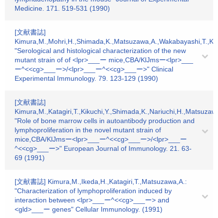
Medicine. 171. 519-531 (1990)
[文献書誌]
Kimura,M.,Mohri,H.,Shimada,K.,Matsuzawa,A.,Wakabayashi,T.,Kan
"Serological and histological characterization of the new
mutant strain of of <lpr>___ー mice,CBA/KlJmsー<lpr>___
ー^<<cg>___ー>/<lpr>___ー^<<cg>___ー>" Clinical
Experimental Immunology. 79. 123-129 (1990)
[文献書誌]
Kimura,M.,Katagiri,T.,Kikuchi,Y.,Shimada,K.,Nariuchi,H.,Matsuzaw
"Role of bone marrow cells in autoantibody production and
lymphoproliferation in the novel mutant strain of
mice,CBA/KlJmsー<lpr>___ー^<<cg>___ー>/<lpr>___ー
^<<cg>___ー>" European Journal of Immunology. 21. 63-
69 (1991)
[文献書誌] Kimura,M.,Ikeda,H.,Katagiri,T.,Matsuzawa,A.:
"Characterization of lymphoproliferation induced by
interaction between <lpr>___ー^<<cg>___ー> and
<gld>___ー genes" Cellular Immunology. (1991)