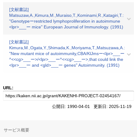
[文献書誌]
Matsuzaw,A.,Kimura,M.,Muraiso,T.,Kominami,R.,Katagiri,T.:
"Genotypeーrestricted lymphoproliferation in autoimmune
<lpr>___ー mice" European Journal of Immunology. (1991)
[文献書誌]
Kimura,M.,Ogata,Y.,Shimada,K.,Moriyama,T.,Matsuzawa,A.:
"New mutant mice of autoimmunity,CBA/KlJmsー<lpr>___ー
^<<cg>___ー>/<lpr>___ー^<<cg>___ー>,that could link the
<lpr>___ー and <gld>___ー genes" Autoimmunity. (1991)
URL:
公開日: 1990-04-01 更新日: 2025-11-19
サービス概要