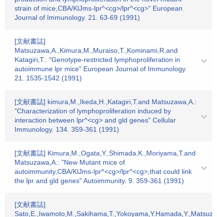
strain of mice,CBA/KlJms-lpr^<cg>/lpr^<cg>" European
Journal of Immunology. 21. 63-69 (1991)
[文献書誌]
Matsuzawa,A.,Kimura,M.,Muraiso,T.,Kominami,R.and
Katagiri,T.: "Genotype-restricted lymphoproliferation in
autoimmune lpr mice" European Journal of Immunology.
21. 1535-1542 (1991)
[文献書誌] kimura,M.,Ikeda,H.,Katagiri,T.and Matsuzawa,A.:
"Characterization of lymphoproliferation induced by
interaction between lpr^<cg> and gld genes" Cellular
Immunology. 134. 359-361 (1991)
[文献書誌] Kimura,M.,Ogata,Y.,Shimada,K.,Moriyama,T.and
Matsuzawa,A.: "New Mutant mice of
autoimmunity,CBA/KlJms-lpr^<cg>/lpr^<cg>,that could link
the lpr and gld genes" Autoimmunity. 9. 359-361 (1991)
[文献書誌]
Sato,E.,Iwamoto,M.,Sakihama,T.,Yokoyama,Y.Hamada,Y.,Matsuza