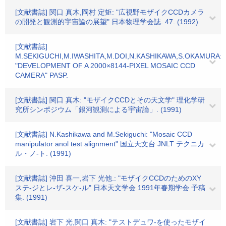
[文献書誌] 関口 真木,岡村 定矩: "広視野モザイクCCDカメラ
の開発と観測的宇宙論の展望" 日本物理学会誌. 47. (1992)
[文献書誌]
M.SEKIGUCHI,M.IWASHITA,M.DOI,N.KASHIKAWA,S.OKAMURA:
"DEVELOPMENT OF A 2000×8144-PIXEL MOSAIC CCD
CAMERA" PASP.
[文献書誌] 関口 真木: "モザイクCCDとその天文学" 理化学研
究所シンポジウム「銀河観測による宇宙論」. (1991)
[文献書誌] N.Kashikawa and M.Sekiguchi: "Mosaic CCD
manipulator anol test alignment" 国立天文台 JNLT テクニカ
ル・ノ-ト. (1991)
[文献書誌] 沖田 喜一,岩下 光他.: "モザイクCCDのためのXY
ステ-ジとレ-ザ-スケ-ル" 日本天文学会 1991年春期学会 予稿
集. (1991)
[文献書誌] 岩下 光,関口 真木: "テストデュワ-を使ったモザイ