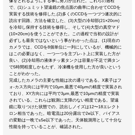
像をとれるようにする事に努力が注れた。これらの過程
で、(1)シュミット望遠鏡の焦点面の曲率に合わせてCCDを
実装する技術を修得した,(2)多くのCCDを一つづつ遂次的に
読出す回路、方法を確立した、(3)大型の冷却部(21×20cm)
を冷却し保持する技術を修得し、そして(4)大型の真空マド
(10×20cm)を使うことができた。この過程で当初の設計が
必ずしも最良ではないという事がわかった点は、(1)現在の
カメラでは、CCDを8個単位に一列にしているが、機械的に
はこの必要はなく、一つ一つを主プレ-ト上に実装した方が
良い、(2)冷却用の液体チッ素タンクは容量が不足で満タン
で5時間程度しかもたず、冷凍機を使用した方が良いという
ことがわかった。
完成したカメラの主要な性能は次の通りである。X素子はフ
ォ-カス方向には平均で10μm,最悪で40μmの精度で実装され
ており、XY方向には平均で3μm,最悪で10μmの精度で実装
されている。これらは観測に支障のない精度である。望遠
鏡に取りつけた状態での、読出しノイズは12〜18エレクト
ロン相当であった。暗電流は20分露出で2e以下、バイアス
の変動は一晩で±5e以下であった。天体観測用として十分な
性能を持っていることが、確認された。