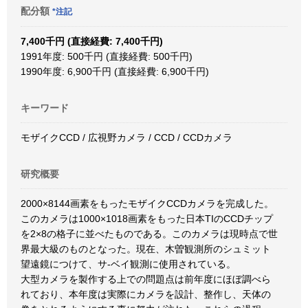
配分額
*注記
7,400千円 (直接経費: 7,400千円)
1991年度: 500千円 (直接経費: 500千円)
1990年度: 6,900千円 (直接経費: 6,900千円)
キーワード
モザイクCCD / 広視野カメラ / CCD / CCDカメラ
研究概要
2000×8144画素をもったモザイクCCDカメラを完成した。
このカメラは1000×1018画素をもった日本TIのCCDチップ
を2×8の格子に並べたものである。このカメラは現時点で世
界最大級のものとなった。現在、木曽観測所のシュミット
望遠鏡につけて、サ-ベイ観測に使用されている。
大型カメラを製作する上での問題点は前年度にほぼ調べら
れており、本年度は実際にカメラを設計、整作し、天体の