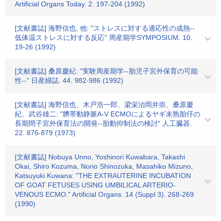
Artificial Organs Today. 2. 197-204 (1992)
[文献書誌] 海野信也, 他: "ストレスに対する適応性の成熱--
低体温ストレスに対する反応" 周産期学SYMPOSIUM. 10.
19-26 (1992)
[文献書誌] 桑原慶紀: "実験周産期学--胎児子宮外保育の可能
性--" 日産婦誌. 44. 982-986 (1992)
[文献書誌] 海野信也、木戸浩一郎、梁栄治岡井崇、桑原慶
紀、武谷雄二: "臍帯動静脈A-V ECMOによるヤギ未熟胎仔の
長期間子宮外保育法の開発--胎動抑制法の検討" 人工臓器.
22. 876-879 (1973)
[文献書誌] Nobuya Unno, Yoshinori Kuwabara, Takashi
Okai, Shiro Kozuma, Norio Shinozuka, Masahiko Mizuno,
Katsuyuki Kuwana: "THE EXTRAUTERINE INCUBATION
OF GOAT FETUSES USING UMBILICAL ARTERIO-
VENOUS ECMO." Artificial Organs. 14 (Suppl 3). 268-269
(1990)