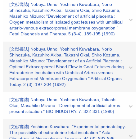
[文献書誌] Nobuya Unno, Yoshinori Kuwabara, Norio
Shinozuka, Kazuhiro Akiba, Takashi Okai, Shiro Kozuma,
Masahiko Mizuno: "Development of artificial placenta :
Oxygen metabolism of isolated goat fetuses with umbilical
arterio-venous extracorporeal membrane oxygenation."
Fetal Diagnosis and Therapy. 5 (3-4). 189-195 (1990)
[文献書誌] Nobuya Unno, Yoshinori Kuwabara, Norio
Shinozuka, Kazuhiro Akiba, Takashi Okai, Shiro Kozuma,
Masahiko Mizuno: "Development of an Artificial Placenta :
Optimal Extracorporeal Blood Flow in Goat Fetuses during
Extrauterine Incubation with Umbilical Arterio-venous
Extracorporeal Membrane Oxygenation." Artificial Organs
Today. 2 (3). 197-204 (1992)
[文献書誌] Nobuya Unno, Yoshinori Kuwabara, Takashi
Okai, Masahiko Mizuno: "Development of artificial uterus-
present situation." BIO INDUSTRY. 7. 322-331 (1990)
[文献書誌] Yoshinori Kuwabara: "Experimental perinatology-
The possibility of extrauterine fetal incubation." Acta
Obstetrica et Gynecologica Japonica. 44 (8). 982-986