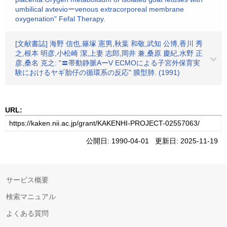
umbilical avtevioーvenous extracorporeal membrane
oxygenation" Fefal Therapy.
[文献書誌] 海野 信也,篠塚 憲男,秋葉 和敬,武知 公博,香川 秀
之,根本 明彦,小松崎 潔,上妻 志郎,岡井 兼,桑原 慶紀,水野 正
彦,桑名 克之: "〓帯動静脈AーV ECMOによる子宮外保育実
験におけるヤギ胎仔の循環系の反応" 膜型肺. (1991)
URL:
公開日: 1990-04-01 更新日: 2025-11-19
サービス概要
検索マニュアル
よくある質問