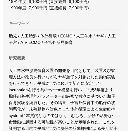
1991年度: 6,100千円 (直接経費: 6,100千円)
1990年度: 7,900千円 (直接経費: 7,900千円)
キーワード
胎児 / 人工胎盤 / 体外循環 / ECMO / 人工羊水 / ヤギ / 人工
子宮 / A-V ECMO / 子宮外胎児保育
研究概要
人工羊水中胎児保育装置の開発を目的として、装置及び管
理方法の改良を行いながらヤギ胎仔を対象とした動物実験
を行ってきた。平成2年度において新たに安定した
incubationを行う為のsystem構築を行い、平成3年度より、
胎仔の各生理的パラメーターの厳密な観測に基づいた胎仔
保育実験を続行した。その結果、子宮外保育中の胎仔の状
態悪化が、未熟動物を対象とした体外循環による生命維持
systemに本質的なものではなく、むしろ、胎仔の活発な生
命活動に起因する可能性が高いことが示唆された。これを
証明する目的で平成4年度に胎仔の胎動抑制による長期間子