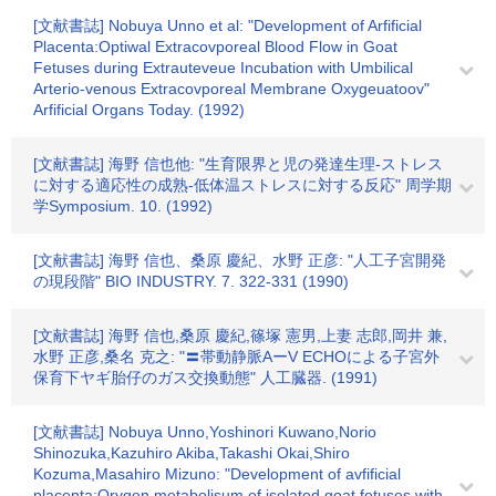
[文献書誌] Nobuya Unno et al: "Development of Arfificial
Placenta:Optiwal Extracovporeal Blood Flow in Goat
Fetuses during Extrauteveue Incubation with Umbilical
Arterio-venous Extracovporeal Membrane Oxygeuatoov"
Arfificial Organs Today. (1992)
[文献書誌] 海野 信也他: "生育限界と児の発達生理-ストレス
に対する適応性の成熟-低体温ストレスに対する反応" 周学期
学Symposium. 10. (1992)
[文献書誌] 海野 信也、桑原 慶紀、水野 正彦: "人工子宮開発
の現段階" BIO INDUSTRY. 7. 322-331 (1990)
[文献書誌] 海野 信也,桑原 慶紀,篠塚 憲男,上妻 志郎,岡井 兼,
水野 正彦,桑名 克之: "〓帯動静脈AーV ECHOによる子宮外
保育下ヤギ胎仔のガス交換動態" 人工臓器. (1991)
[文献書誌] Nobuya Unno,Yoshinori Kuwano,Norio
Shinozuka,Kazuhiro Akiba,Takashi Okai,Shiro
Kozuma,Masahiro Mizuno: "Development of avfificial
placenta:Orygen metabolisum of isolated goat fetuses with