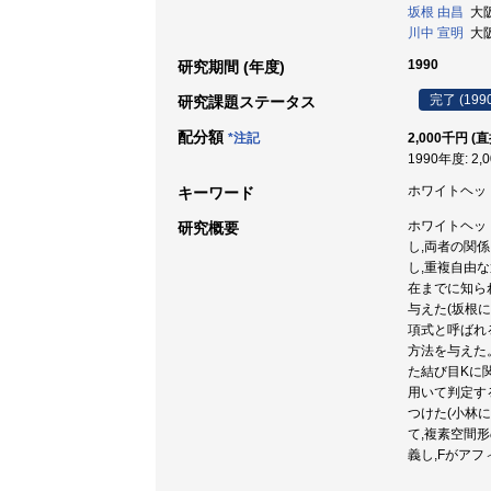
坂根 由昌
大阪大
川中 宣明
大阪大
1990
研究期間 (年度)
完了 (199
研究課題ステータス
配分額
*注記
2,000千円 (
1990年度: 2,
ホワイトヘッド群
キーワード
ホワイトヘッ
研究概要
し,両者の関
し,重複自由
在までに知ら
与えた(坂根に
項式と呼ばれ
方法を与えた
た結び目Kに
用いて判定す
つけた(小林
て,複素空間形
義し,Fがアフ