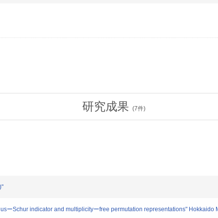
研究成果
(
7
件)
)"
ーSchur indicator and multiplicityーfree permutation representations" Hokkaido 