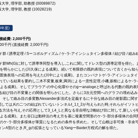
学, 理学部, 助教授 (00089872)
学, 理学部, 教授 (10028219)
0年度)
直接経費: 2,000千円)
000千円 (直接経費: 2,000千円)
 / 誘導定理 / Sーコボルディズム / ケ-ラ-アインシュタイン多様体 / 結び目 / 組み紐群 / 
ド群Wh(G)に対して誘導準同型を導入し,これに関してドレス型の誘導定理を得た
係を明らかにした(川久保による成果)。続いて有限群の既約表現について古くから知
な置換表現への応用を与えた(川中により成果)。またコンパクトゲ-ラ-アインシュタ
れている結果を要約し二木不変量,板東,満渕による一意性定理,小磯,坂根によるケ-
よる成果)。そしてブラウア-の中心化環やそのgーanalogeと呼ばれる代数の既約表現
る結び目の不変量との関係を明らかにした。さらに3次元空間へのグラフの埋め込
。そして絡み目の多変数Alexander多項式を定義するに十分な絡み目の射影図に関
関しては,Kの二つの結ばれていないトンネルt_1,t_2が与えられた時,それらがイ
る方法を与え,その応用として3_L4_Lと異なる非自明な2橋結び目に対して,新しい
による成果)。また谷口は動枠法の考え方を基に複素空間形のケ-ラ-部分多様体の合同
のケ-ラ-部分多様体が筆質になるための条件を求めた。そして山根は非可換・非余可換なホッ
ィンA型のとき,R_gの拡張となっているYangーBaxter方程式の解を得た。