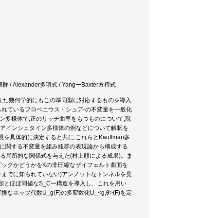
Alexander多項式 / YangーBaxter方程式
。また幾何学的にもこの準同型に対応するものを導入
られているフロベニウス・シュア-の不変量を一般化
イン多様体で,正のリッチ曲率をもつものについて,現
ラ-アインシュタイン多様体の例などについて解釈を
を具体的に決定すると共に,これらとKauffman多
みに関する不変量を組み紐群の表現論から構成する
する局所的な関係式を与えた(村上順による成果)。ま
ソトピックかどうかをKの非圧縮なザイフェルト曲面を
(今までに知られていない)アンノットなトンネルを見
類とほぼ同値なS_Cー構造を導入し、これを用い
プ代数U_g(F)の多変数化U_<g,θ>(F)を定