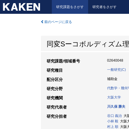
研究課題をさがす
研究者をさがす
前のページに戻る
同変Sーコボルディズム
02640048
研究課題/領域番号
一般研究(C)
研究種目
補助金
配分区分
代数学・幾何
研究分野
大阪大学
研究機関
川久保 勝夫
研究代表者
谷口 義治
大阪大
研究分担者
小林 毅
大阪大学
村上 順
大阪大学