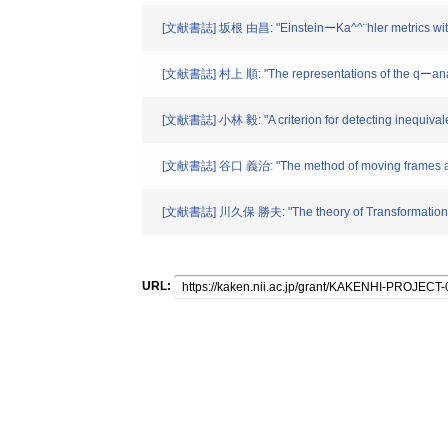
[文献書誌] 坂根 由昌: "EinsteinーKa^^¨hler metrics with po
[文献書誌] 村上 順: "The representations of the qーanalog
[文献書誌] 小林 毅: "A criterion for detecting inequivale
[文献書誌] 谷口 義治: "The method of moving frames appl
[文献書誌] 川久保 勝夫: "The theory of Transformation gr
URL: