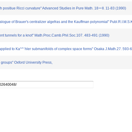
sitiue Ricci curvature" Advanced Studies in Pure Math. 18ーII. 11-83 (1990)
ue of Brauer's centralizer algefras and the Kauffman polynomial" Publ.R.I.M.S.
nt tunnels for a knot" Math.Proc.Camb.Phil.Soc.107. 483-491 (1990)
ied to Ka^^¨hler submanifolds of complex space forms" Osaka J.Math.27. 593-6
oups" Oxford University Press,