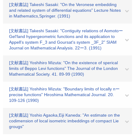
[文献書誌] Takeshi Sasaki: "On the Veronese embedding
and related system of differential equations" Lecture Notes
in Mathematics,Springer. (1991)
[文献書誌] Takeshi Sasaki: "Contiguity relations of Aomotoー
Gel'fand hypergeometric functions and its application to
Appell's system F_3 and Goursat's system _3F_2" SIAM
Journal on Mathematical Analysis. 22ー3. (1991)
[文献書誌] Yoshihiro Mizuta: "On the existence of sperical
limits of Beppo Levi functions" The Journal of the London
Mathematical Society. 41. 89-99 (1990)
[文献書誌] Yoshihiro Mizuta: "Boundary limits of locally nー
precise functions" Hiroshima Mathematical Journal. 20.
109-126 (1990)
[文献書誌] Yoshio Agaoka,Eiji Kaneda: "An estimate on the
codimension of local isometric imbeddings of compact Lie
grougs"