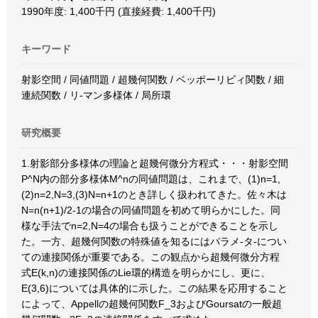
1990年度: 1,400千円 (直接経費: 1,400千円)
キーワード
射影空間 / 同値問題 / 超幾何関数 / ベッポーリビィ関数 / 細
連続関数 / リ-マン多様体 / 局所環
研究概要
1.射影部分多様体の理論と超幾何微分方程式・・・射影空間
P^N内の部分多様体M^nの同値問題は、これまで、(1)n=1,
(2)n=2,N=3,(3)N=n+1のとき詳しく扱われてきた。佐々木は
N=n(n+1)/2-1の場合の同値問題を初めて明らかにした。同
様な手法でn=2,N=4の場合も扱うことができることを示し
た。一方、超幾何関数の特殊値を知るにはパラメ-タ-につい
ての連接関係が重要である。この観点から超幾何微分方程
式E(k,n)の連接関係のLie環的構造を明らかにし、更に、
E(3,6)については具体的に示した。この結果を応用すること
によって、Appellの超幾何関数F_3およびGoursatの一般超