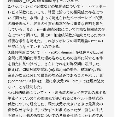
幾何関数 _3F_2の連接関係をすべて求めた。
2.ベッポ・レビィ関数などの境界値について・・・ベッポー
レビィ関数にたいして、球面に沿っての極限値の存在につ
いて調べた。水田によって与えられたベッポーレビィ関数
の積分表示と、容量の性質が基本的かつ重要な役割を果た
している。また、nー細連続関数について同様な極限値の存
在について調べた。更にnー細連続関数が連続となるための
精密な条件を与えた。これはソボレフの埋蔵理論の一つの
発展にもなっているものである。
3.幾何構造について・・・n次元Riemann多様体MがEuclid
空間に局所的に等長な埋め込めるための曲率に関する条件
を新たに見つけ出し、さらにそれを対称空間に応用した。
例えば、Cl型対称空間Sp(m)/SU(m)の場合、標準的な埋め
込みが次元に関して最良の埋め込みであることを示し、更
にcompact Lie群Gは一般に余次元3/4・dim Gでは埋め込め
ないことを証明した。
4.代数的構造について・・・局所環の極大イデアルの属する
準素イデアルの巾の整閉包で導かれるヒルベルト多項式の
係数について研究した。環の次元が大きいときは最高次の
係数以外は今まで手づかずの対象であったが、新しい手法
を導入し、他の係数についての考察を可能にしたものであ