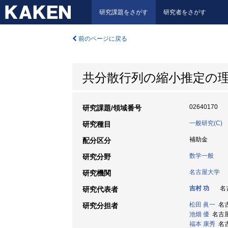
研究課題をさがす
研究者をさがす
前のページに戻る
共分散行列の縮小推定の
02640170
研究課題/領域番号
一般研究(C)
研究種目
補助金
配分区分
数学一般
研究分野
名古屋大学
研究機関
吉村 功
名古
研究代表者
松田 眞一
名古
研究分担者
池畑 優
名古屋大
福本 康秀
名古屋