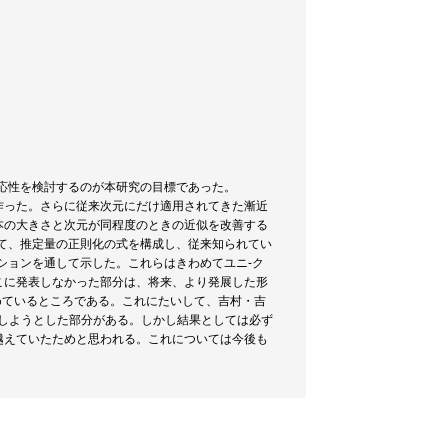
応性を検討するのが本研究の目標であった。
作った。さらに従来次元にだけ適用されてきた漸近
本の大きさと次元が同程度のときの近似を改善する
て、推定量の正則化の式を構成し、従来知られてい
ションを通して示した。これらはきわめてユニ-ク
こに発表しなかった部分は、将来、より発展した形
で、現在論文をまとめているところである。これにたいして、吉村・吉
で応用しようとした部分がある。しかし結果としては必ず
越えていたためと思われる。これについては今後も