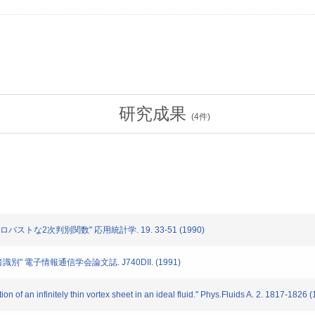
研究成果
(
4
件)
トな2次判別関数" 応用統計学. 19. 33-51 (1990)
" 電子情報通信学会論文誌. J740DII. (1991)
 an infinitely thin vortex sheet in an ideal fluid." Phys.Fluids A. 2. 1817-1826 