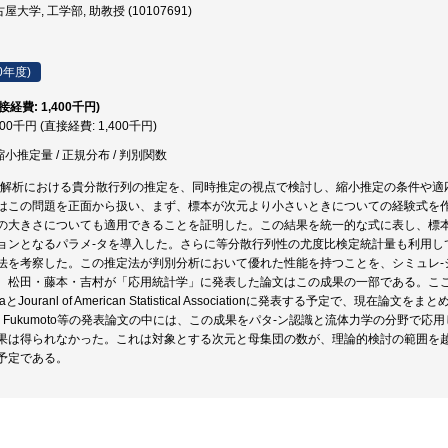
屋大学, 工学部, 助教授 (10107691)
0年度)
直接経費: 1,400千円)
400千円 (直接経費: 1,400千円)
縮小推定量 / 正規分布 / 判別関数
の解析における貴分散行列の推定を、同時推定の視点で検討し、縮小推定の条件や適
はこの問題を正面から扱い、まず、標本が次元より小さいときについての経験式を
の大きさについても適用できることを証明した。この結果を統一的な式に表し、標
ョンとなるパラメ-タを導入した。さらに等分散行列性の尤度比検定統計量も利用し
法を考察した。この推定法が判別分析において優れた性能を持つことを、シミュレ-
。松田・藤本・吉村が「応用統計学」に発表した論文はこの成果の一部である。こ
ikaとJouranl of American Statistical Associationに発表する予定
da、Fukumoto等の発表論文の中には、この成果をパタ-ン認識と流体力学の分野
果は得られなかった。これは対象とする次元と母集団の数が、理論的検討の範囲を
予定である。