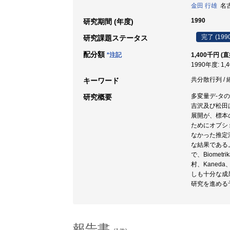
金田 行雄
名古
1990
研究期間 (年度)
完了 (199
研究課題ステータス
配分額
*注記
1,400千円 (
1990年度: 1,
共分散行列 / 
キーワード
多変量デ-タ
研究概要
吉沢及び松田
展開が、標本
ためにオプシ
なかった推定
な結果である
で、Biometr
村、Kane
しも十分な成
研究を進める
報告書