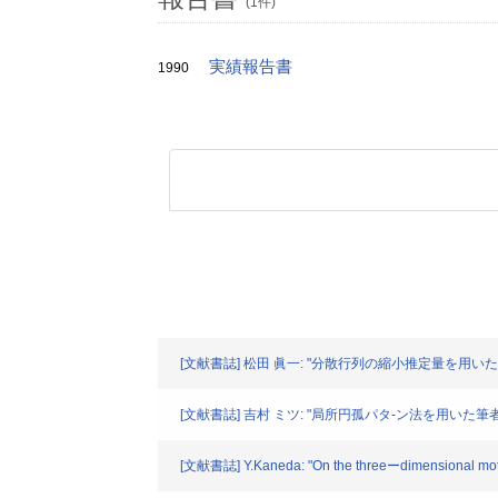
(1件)
実績報告書
1990
[文献書誌] 松田 眞一: "分散行列の縮小推定量を用いたロバス
[文献書誌] 吉村 ミツ: "局所円孤パタ-ン法を用いた筆者識別
[文献書誌] Y.Kaneda: "On the threeーdimensional motion of