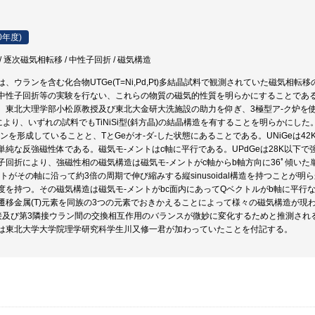
0年度)
 逐次磁気相転移 / 中性子回折 / 磁気構造
、ウランを含む化合物UTGe(T=Ni,Pd,Pt)多結晶試料で観測されていた磁気
中性子回折等の実験を行ない、これらの物質の磁気的性質を明らかにすることであ
、東北大理学部小松原教授及び東北大金研大洗施設の助力を仰ぎ、3極型ア-ク炉を
により、いずれの試料でもTiNiSi型(斜方晶)の結晶構造を有することを明らかにし
ンを形成していることと、TとGeがオ-ダ-した状態にあることである。UNiGeは4
単純な反強磁性体である。磁気モ-メントはc軸に平行である。UPdGeは28K以下で
子回折により、強磁性相の磁気構造は磁気モ-メントがc軸からb軸方向に36ﾟ傾い
トがその軸に沿って約3倍の周期で伸び縮みする縦sinusoidal構造を持つことが明
度を持つ。その磁気構造は磁気モ-メントがbc面内にあってQベクトルがb軸に平行
遷移金属(T)元素を同族の3つの元素でおきかえることによって様々の磁気構造が現
接及び第3隣接ウラン間の交換相互作用のバランスが微妙に変化するためと推測され
は東北大学大学院理学研究科学生川又修一君が加わっていたことを付記する。