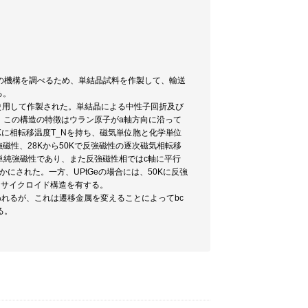
相転移の機構を調べるため、単結晶試料を作製して、輸送
る。
使用して作製された。単結晶による中性子回折及び
た。この構造の特徴はウラン原子がa軸方向に沿って
2Kに相転移温度T_Nを持ち、磁気単位胞と化学単位
強磁性、28Kから50Kで反強磁性の逐次磁気相転移
た単純強磁性であり、また反強磁性相ではc軸に平行
らかにされた。一方、UPtGeの場合には、50Kに反強
なサイクロイド構造を有する。
われるが、これは遷移金属を変えることによってbc
る。