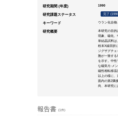
1990
研究期間 (年度)
完了 (199
研究課題ステータス
ウラン化合物 /
キーワード
本研究の目的は
研究概要
現象、磁化、
単結晶試料は
粉末X線回折
ジグザグチェ-
胞が一致する
を示す。中性
な磁気モ-メン
磁性相転移温
以上の様に、
面内の第2隣
尚、本研究に
報告書
(1件)