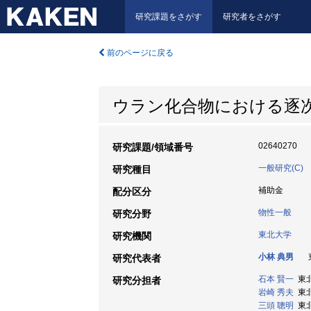
研究課題をさがす
研究者をさがす
前のページに戻る
ウラン化合物における逐
02640270
研究課題/領域番号
一般研究(C)
研究種目
補助金
配分区分
物性一般
研究分野
東北大学
研究機関
小林 典男
東
研究代表者
石本 賢一
東北
研究分担者
岩崎 秀夫
東北
三頭 聰明
東北