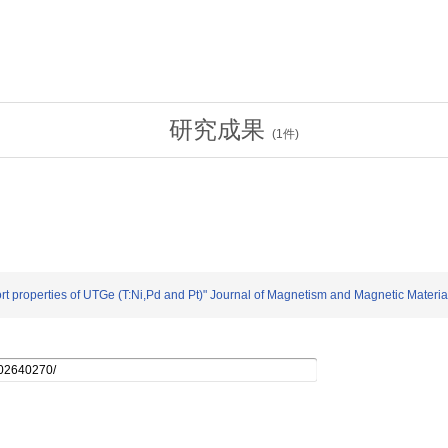
研究成果
(
1
件)
roperties of UTGe (T:Ni,Pd and Pt)" Journal of Magnetism and Magnetic Materia