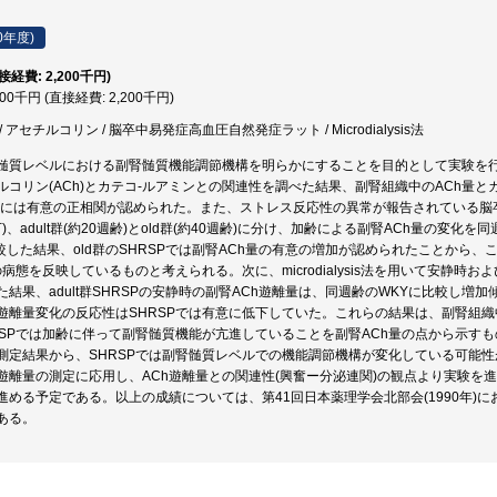
0年度)
直接経費: 2,200千円)
200千円 (直接経費: 2,200千円)
 アセチルコリン / 脳卒中易発症高血圧自然発症ラット / Microdialysis法
髄質レベルにおける副腎髄質機能調節機構を明らかにすることを目的として実験を
ルコリン(ACh)とカテコ-ルアミンとの関連性を調べた結果、副腎組織中のACh量と
間には有意の正相関が認められた。また、ストレス反応性の異常が報告されている脳卒中易
下)、adult群(約20週齢)とold群(約40週齢)に分け、加齢による副腎ACh量の
比較した結果、old群のSHRSPでは副腎ACh量の有意の増加が認められたことから
の病態を反映しているものと考えられる。次に、microdialysis法を用いて安静
結果、adult群SHRSPの安静時の副腎ACh遊離量は、同週齢のWKYに比較し増
h遊離量変化の反応性はSHRSPでは有意に低下していた。これらの結果は、副腎組
SPでは加齢に伴って副腎髄質機能が亢進していることを副腎ACh量の点から示すものである
測定結果から、SHRSPでは副腎髄質レベルでの機能調節機構が変化している可能性が示唆
遊離量の測定に応用し、ACh遊離量との関連性(興奮ー分泌連関)の観点より実験を
める予定である。以上の成績については、第41回日本薬理学会北部会(1990年)にお
ある。