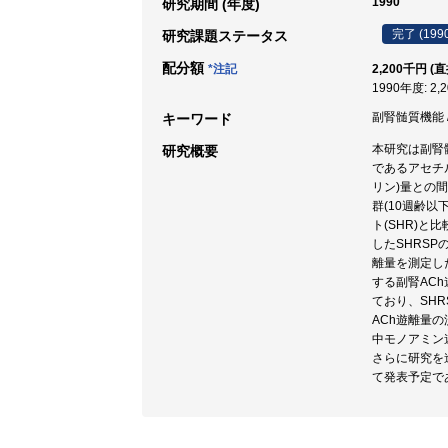
1990
研究期間 (年度)
完了 (199
研究課題ステータス
配分額
*注記
2,200千円 (
1990年度: 2,
副腎髄質機能 /
キーワード
本研究は副腎
研究概要
であるアセチ
リン)量との
群(10週齢以
ト(SHR)と
したSHRSP
離量を測定した
する副腎AC
ており、SHR
ACh遊離量の
中モノアミン
さらに研究を進
て発表予定で