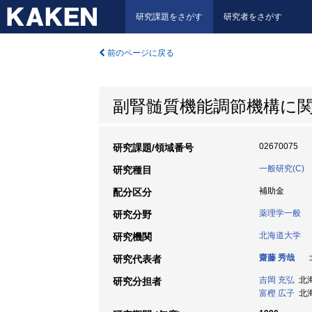
研究課題をさがす
研究者をさがす
前のページに戻る
副腎髄質機能調節機構に関する
02670075
研究課題/領域番号
一般研究(C)
研究種目
補助金
配分区分
薬理学一般
研究分野
北海道大学
研究機関
齋藤 秀哉
北
研究代表者
吉岡 充弘
北海道
研究分担者
富樫 広子
北海道