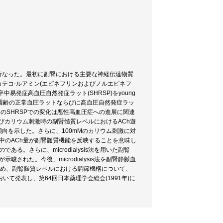
行なった。最初に副腎における主要な神経伝達物質
カテコ-ルアミン(エピネフリンおよびノルエピネフ
発症高血圧自然発症ラット(SHRSP)をyoung
変化を同週齢の正常血圧ラットならびに高血圧自然発症ラッ
、このSHRSPでの変化は悪性高血圧症への進展に関連
時およびカリウム刺激時の副腎髄質レベルにおけるACh遊
加傾向を示した。さらに、100mMのカリウム刺激に対
織中のACh量が副腎髄質機能を反映することを意味し
。さらに、microdialysis法を用いた副腎
された。今後、microdialysis法を副腎静脈血
進め、副腎髄質レベルにおける調節機構について、
いて発表し、第64回日本薬理学会総会(1991年)に