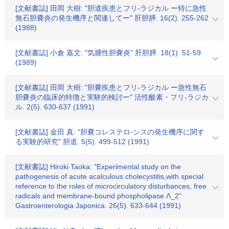
[文献書誌] 田岡 大樹: "胆道疾患とフリ-ラジカル ー特に急性
無石胆嚢炎の発生機序と関連してー" 肝胆膵. 16(2). 255-262
(1988)
[文献書誌] 小倉 嘉文: "気腫性胆嚢炎" 肝胆膵. 18(1). 51-59
(1989)
[文献書誌] 田岡 大樹: "胆嚢疾患とフリ-ラジカル ー急性無石
胆嚢炎の臨床的特徴と実験的検討ー" 活性酸素・フリ-ラジカ
ル. 2(5). 630-637 (1991)
[文献書誌] 金田 真: "胆嚢コレステロ-シスの発生機序に関す
る実験的研究" 胆道. 5(5). 499-512 (1991)
[文献書誌] Hiroki Taoka: "Experimental study on the
pathogenesis of acute acalculous cholecystitis,with special
reference to the roles of microcirculatory disturbances, free
radicals and membrane-bound phospholipase Λ_2"
Gastroenterologia Japonica. 26(5). 633-644 (1991)