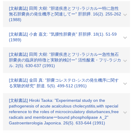
[文献書誌] 田岡 大樹: "胆道疾患とフリ-ラジカルー特に急性
無石胆嚢炎の発生機序と関連してー" 肝胆膵. 16(2). 255-262
(1988)
[文献書誌] 小倉 嘉文: "気腫性胆嚢炎" 肝胆膵. 18(1). 51-59
(1989)
[文献書誌] 田岡 大樹: "胆嚢疾患とフリ-ラジカルー急性無石
胆嚢炎の臨床的特徴と実験的検討ー" 活性酸素・フリ-ラジカ
ル. 2(5). 630-637 (1991)
[文献書誌] 金田 真: "胆嚢コレステロ-シスの発生機序に関す
る実験的研究" 胆道. 5(5). 499-512 (1991)
[文献書誌] Hiroki Taoka: "Experimental study on the
pathogenesis of acute acalculous cholecystitis,with special
reference to the roles of microcirculatory disturbances,free
radicals and membraneーbound phospholipase ∧_2"
Gastroenterologia Japonica. 26(5). 633-644 (1991)