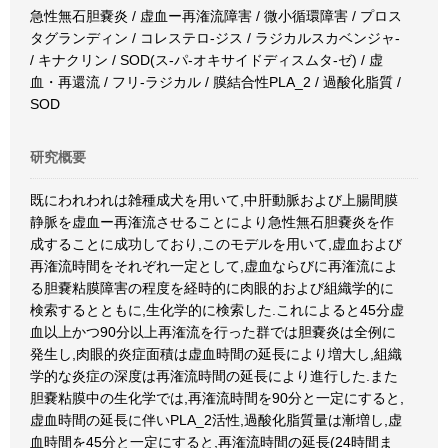
急性無石胆嚢炎 / 虚血ー再潅流障害 / 微小循環障害 / プロス
タグランディン / コレステロ-ジス / ラジカルスカベンジャ-
/ キナクリン / SOD(ス-パ-オキサイドディスムタ-ゼ) / 虚
血・再還流 / フリ-ラジカル / 膜結合性PLA_2 / 過酸化脂質 /
SOD
研究概要
既にわれわれは雑種成犬を用いて,中肝動脈および上腸間膜
静脈を虚血ー再潅流させることにより急性無石胆嚢炎を作
成することに成功しており,このモデルを用いて,虚血および
再潅流時間をそれぞれ一定として,虚血ならびに再潅流によ
る胆嚢粘膜障害の程度を経時的に肉眼的および組織学的に
検索するとともに,生化学的に検索した.これによると45分虚
血以上かつ90分以上再潅流を行った群では胆嚢炎は全例に
発生し,肉眼的炎症面積は虚血時間の延長により増大し,組織
学的な炎症の深度は再潅流時間の延長により進行した.また
胆嚢粘膜中の生化学では,再潅流時間を90分と一定にすると,
虚血時間の延長に伴いPLA_2活性,過酸化脂質量は漸増し,虚
血時間を45分と一定にすると,再潅流時間の延長(24時間ま