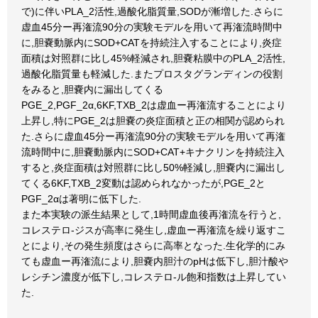
で)に伴いPLA_2活性,過酸化脂質量,SODが漸増した.さらに
虚血45分ー再潅流90分の実験モデルを用いて再潅流時間中
に,胆嚢動脈内にSOD+CATを持続注入することにより,炎症
面積は対照群に比し45%軽減され,胆嚢粘膜中のPLA_2活性,
過酸化脂質量も軽減した.またプロスタグランディンの役割
をみると,胆嚢内に漏出してくる
PGE_2,PGF_2α,6KF,TXB_2は虚血ー再潅流することにより
上昇し,特にPGE_2は胆嚢の炎症面積と正の相関が認められ
た.さらに虚血45分ー再潅流90分の実験モデルを用いて再潅
流時間中に,胆嚢動脈内にSOD+CAT+キナクリンを持続注入
すると,炎症面積は対照群に比し50%軽減し,胆嚢内に漏出し
てくる6KF,TXB_2変動は認められなかったが,PGE_2と
PGF_2αは著明に低下した.
また本実験の派生結果として,1時間虚血後再潅流を行うと,
コレステロ-ジスが高率に発生し,虚血ー再潅流を繰り返すこ
とにより,その発生頻度はさらに高率となった.生化学的にみ
ても虚血ー再潅流により,胆嚢内胆汁のpHは低下し,胆汁酸や
レシチン濃度が低下し,コレステロ-ル飽和指数は上昇してい
た.