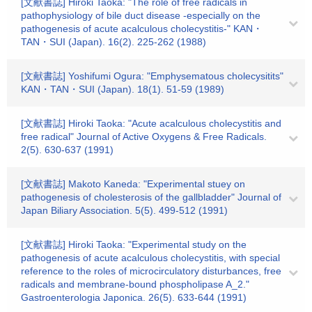
[文献書誌] Hiroki Taoka: "The role of free radicals in
pathophysiology of bile duct disease -especially on the
pathogenesis of acute acalculous cholecystitis-" KAN・
TAN・SUI (Japan). 16(2). 225-262 (1988)
[文献書誌] Yoshifumi Ogura: "Emphysematous cholecysitits"
KAN・TAN・SUI (Japan). 18(1). 51-59 (1989)
[文献書誌] Hiroki Taoka: "Acute acalculous cholecystitis and
free radical" Journal of Active Oxygens & Free Radicals.
2(5). 630-637 (1991)
[文献書誌] Makoto Kaneda: "Experimental stuey on
pathogenesis of cholesterosis of the gallbladder" Journal of
Japan Biliary Association. 5(5). 499-512 (1991)
[文献書誌] Hiroki Taoka: "Experimental study on the
pathogenesis of acute acalculous cholecystitis, with special
reference to the roles of microcirculatory disturbances, free
radicals and membrane-bound phospholipase A_2."
Gastroenterologia Japonica. 26(5). 633-644 (1991)