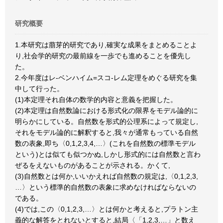
研究概要
1.本研究は萠芽的研究であり,確実な成果をまとめることよ
り,社会学的研究の最前線を一歩でも進めることを優先し
た。
2.今年度はレ-ベンハイム=スコ-レム定理をめぐる研究を集
中して行った。
(1)本定理それ自体の数学的内容と意義を把握した。
(2)本定理は自然数論における形式化の限界をモデル論的に
明らかにしている。自然数を形式的公理系によって規定し,
それをモデル論的に解釈すると,我々が通常もっている自然
数の表象,即ち〈0,1,2,3,4,…〉(これを自然数の標準モデル
という)とは似ても似つかぬ,しかし形式的には自然数と言わ
ぜるをえないものがあることが示される。かくて,
(3)自然数とは何か,いいかえれば自然数の規定は,〈0,1,2,3,
…〉という標準的自然数の表象に求めなければならないの
である。
(4)では,この〈0,1,2,3,…〉とは何かと考えると,プラトン主
義的な解答をとれないとすると,結局〈「1,2,3,…」と数え