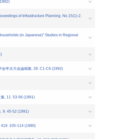
(1992)
eedings of Infrastructure Planning. No.15(1)-2.
Households (in Japanese)" Studies in Regional
2)
会論稿集. 28. C1-C6 (1992)
53-56 (1991)
-52 (1991)
05-114 (1990)