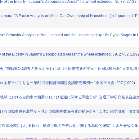
 of the Elderly in Japan's Depopulated Areas" the wheel extended. No.79. 27-32 
ura: "A Factor Analysis on Multi-Car Ownership of Household (in Japanese)" Proc
l Behavior Analysis of the Licensed and the Unlicensed by Life Cycle Stages in 
f the Elderly in Japan′s Depopolated Areas" the wheel extended. 79. 27-32 (199
勇: "自動車OD調査の改良とそれに基づく同乗交通の平日・休日比較分析" 日本地域学会年次大
れる都市づくりをー第54回全国都市問題会議研究事例ー" 全国市長会, 297 (1992)
過疎地域における自動車の相乗りおよび送迎に関する調査分析" 交通工学研究発表会論文集. 11. 
における自動車保有履歴から見た自動車複数保有化の構造分析" 土木計画学研究・論文集. 9. 45
村過疎地域における転出・帰還行動のモデル化に関する基礎的研究" 土木学会論文集. 419. 1