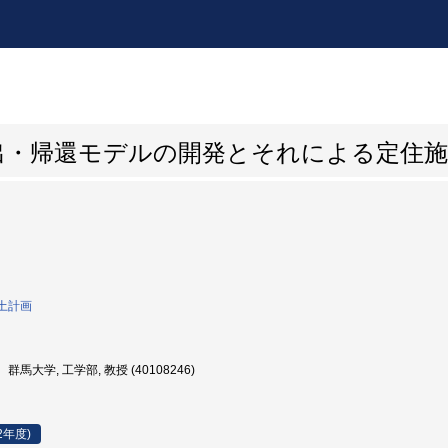
出・帰還モデルの開発とそれによる定住施
土計画
群馬大学, 工学部, 教授 (40108246)
2年度)