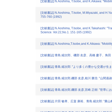
[文献書誌] N.Aoshima, T.Isobe, and K.Aikawa: "Mobility
[文献書誌] N.Aoshima, T.Isobe, M.Miyazaki, and H.Yasum
755-760 (1992)
[文献書誌] N.Aoshima, T.Isobe, and K.Takahashi: "Trave
Science. Vol.22,No.1. 151-165 (1992)
[文献書誌] N.Aoshima,T.Isobe,and K.Aikawa: "Mobility o
[文献書誌] 青島 縮次郎、磯部 友彦、高橋 慶子、角田 
[文献書誌] 青島 縮次郎: "より多くの豊かな交通が生ま
[文献書誌] 青島 縮次郎,磯部 友彦,相川 勝浩: "山間
[文献書誌] 青島 縮次郎,磯部 友彦,宮崎 正樹: "世帯
[文献書誌] 片田 敏孝、広畠 康裕、青島 縮次郎: "農山