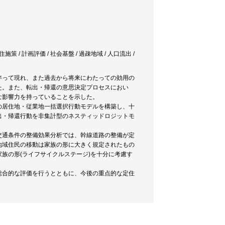
策 / 計画評価 / 社会基盤 / 過疎地域 / 人口流出 /
伴って現れ、また過去から将来にわたっての効用の
た。また、転出・帰還の意思決定プロセスにおい
な影響力を持っていることを示した。
の居住地・従業地一括選択行動モデルを構築し、十
出・帰還行動を非集計型のネスティッドロジットモ
交通条件の整備効果分析では、幹線道路の整備が定
地域住民の移動は家族の形に大きく規定されたもの
族の形(ライフサイクルステージ)を十分に考慮す
総合的な評価を行うとともに、今後の重点的な定住