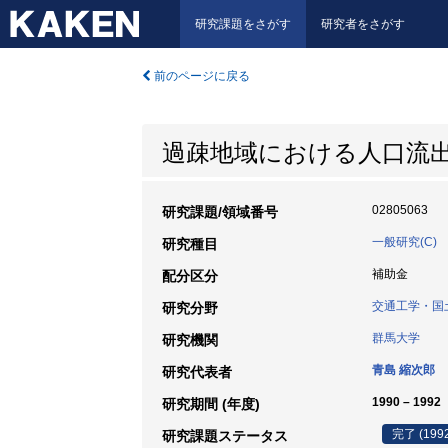
研究課題をさがす
研究者をさがす
前のページに戻る
過疎地域における人口流
02805063
研究課題/領域番号
一般研究(C)
研究種目
補助金
配分区分
交通工学・国
研究分野
群馬大学
研究機関
青島 縮次郎
研究代表者
1990 – 1992
研究期間 (年度)
完了 (199
研究課題ステータス