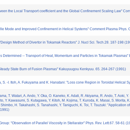
tween the Local Transport coefficient and the Global Confinement Scaling Law" Co
ofile Mode and Improved Confinement in Helical Systems" Comment Plasma Phys. C
 "Design Method of Divertor in Tokamak Reactors" J. Nucl Sci. Tech.28. 187-198 (1
e is Determined -- Transport of Heat, Momentum and Particles in Tokamak Plasmas" 
Steady State Burn of Fusion Plasmas" Kakuyuugou Kenkyuu. 65. 264-267 (1991)
 S. -I. Itoh, A. Fukuyama and K. Hanatani: "Loss cone Region in Toroidal Helical S
 T. Watari, A. Ando, Y. Oka, O. Kaneko, K. Adati, R. Akiyama, R. Ando, T. Aoki, Y. 
moto, Y. Kawasumi, S. Kutagawa, Y. Kitoh, M. Kojima, T. Kuroda, K. Masai, S. Morita, 
. Shimbo, H. Takahashi, S. Tanahashi, Y. Taniguchi, K. Toi, T. Tsuzuki: "Applicatio
(1991)
up: "Observation of Parallel Viscosity in Stellarator" Phys. Rev. Lett.67. 58-61 (1