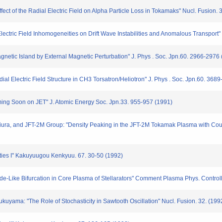
Effect of the Radial Electric Field on Alpha Particle Loss in Tokamaks" Nucl. Fusion
 Electric Field Inhomogeneities on Drift Wave Instabilities and Anomalous Transport
etic Island by External Magnetic Perturbation" J. Phys . Soc. Jpn.60. 2966-2976
adial Electric Field Structure in CH3 Torsatron/Heliotron" J. Phys . Soc. Jpn.60. 368
oming Soon on JET" J. Atomic Energy Soc. Jpn.33. 955-957 (1991)
. Miura, and JFT-2M Group: "Density Peaking in the JFT-2M Tokamak Plasma with Coun
rties I" Kakuyuugou Kenkyuu. 67. 30-50 (1992)
ode-Like Bifurcation in Core Plasma of Stellarators" Comment Plasma Phys. Control
 fukuyama: "The Role of Stochasticity in Sawtooth Oscillation" Nucl. Fusion. 32. (199