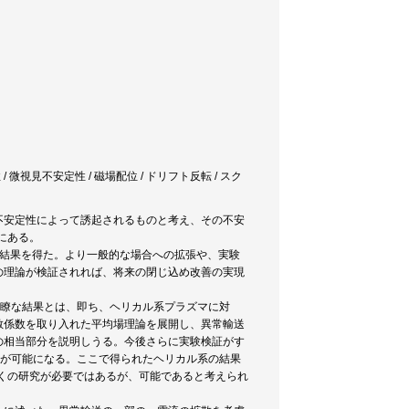
 微視見不安定性 / 磁場配位 / ドリフト反転 / スク
不安定性によって誘起されるものと考え、その不安
にある。
な結果を得た。より一般的な場合への拡張や、実験
の理論が検証されれば、将来の閉じ込め改善の実現
明瞭な結果とは、即ち、ヘリカル系プラズマに対
散係数を取り入れた平均場理論を展開し、異常輸送
の相当部分を説明しうる。今後さらに実験検証がす
事が可能になる。ここで得られたヘリカル系の結果
くの研究が必要ではあるが、可能であると考えられ