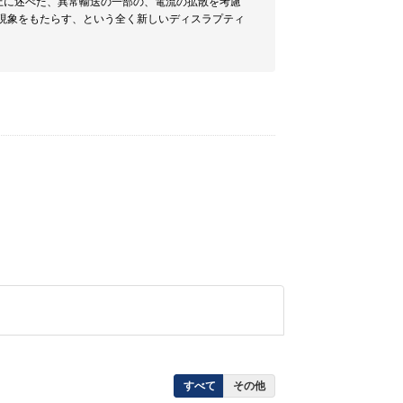
上に述べた、異常輸送の一部の、電流の拡散を考慮
現象をもたらす、という全く新しいディスラプティ
すべて
その他