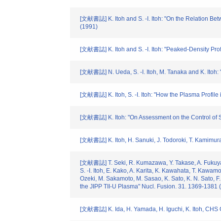
[文献書誌] K. Itoh and S. -I. Itoh: "On the Relation Be
(1991)
[文献書誌] K. Itoh and S. -I. Itoh: "Peaked-Density Pr
[文献書誌] N. Ueda, S. -I. Itoh, M. Tanaka and K. Itoh:
[文献書誌] K. Itoh, S. -I. Itoh: "How the Plasma Profil
[文献書誌] K. Itoh: "On Assessment on the Control of 
[文献書誌] K. Itoh, H. Sanuki, J. Todoroki, T. Kamimura,
[文献書誌] T. Seki, R. Kumazawa, Y. Takase, A. Fukuyama,
S. -I. Itoh, E. Kako, A. Karita, K. Kawahata, T. Kawa
Ozeki, M. Sakamoto, M. Sasao, K. Sato, K. N. Sato, F
the JIPP TII-U Plasma" Nucl. Fusion. 31. 1369-1381 
[文献書誌] K. Ida, H. Yamada, H. Iguchi, K. Itoh, CHS Gro