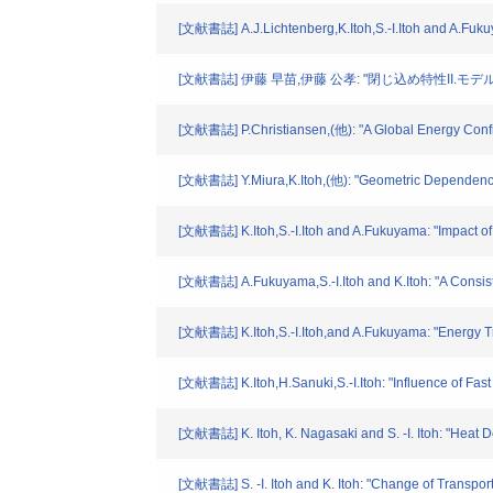
[文献書誌] A.J.Lichtenberg,K.Itoh,S.-I.Itoh and A.Fukuya
[文献書誌] 伊藤 早苗,伊藤 公孝: "閉じ込め特性II.モデ
[文献書誌] P.Christiansen,(他): "A Global Energy Conf
[文献書誌] Y.Miura,K.Itoh,(他): "Geometric Dependence
[文献書誌] K.Itoh,S.-I.Itoh and A.Fukuyama: "Impact o
[文献書誌] A.Fukuyama,S.-I.Itoh and K.Itoh: "A Consist
[文献書誌] K.Itoh,S.-I.Itoh,and A.Fukuyama: "Energy Tr
[文献書誌] K.Itoh,H.Sanuki,S.-I.Itoh: "Influence of Fast 
[文献書誌] K. Itoh, K. Nagasaki and S. -I. Itoh: "Heat De
[文献書誌] S. -I. Itoh and K. Itoh: "Change of Transport