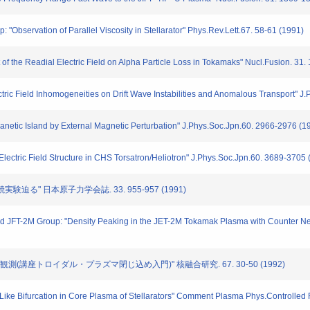
bservation of Parallel Viscosity in Stellarator" Phys.Rev.Lett.67. 58-61 (1991)
 of the Readial Electric Field on Alpha Particle Loss in Tokamaks" Nucl.Fusion. 31
ectric Field Inhomogeneities on Drift Wave Instabilities and Anomalous Transport" 
etic Island by External Magnetic Perturbation" J.Phys.Soc.Jpn.60. 2966-2976 (1
Electric Field Structure in CHS Torsatron/Heliotron" J.Phys.Soc.Jpn.60. 3689-3705 
験迫る" 日本原子力学会誌. 33. 955-957 (1991)
d JFT-2M Group: "Density Peaking in the JET-2M Tokamak Plasma with Counter Neu
観測(講座トロイダル・プラズマ閉じ込め入門)" 核融合研究. 67. 30-50 (1992)
ike Bifurcation in Core Plasma of Stellarators" Comment Plasma Phys.Controlled 