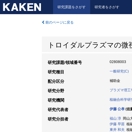
研究課題をさがす
研究者をさがす
前のページに戻る
トロイダルプラズマの微
02808003
研究課題/領域番号
一般研究(C)
研究種目
補助金
配分区分
プラズマ理工
研究分野
核融合科学研
研究機関
伊藤 公孝
(佐
研究代表者
福山 淳
岡山大学
研究分担者
伊藤 早苗
核融
東井 和夫
核融