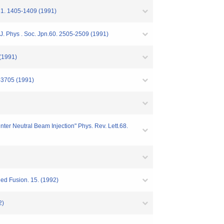
. 31. 1405-1409 (1991)
" J. Phys . Soc. Jpn.60. 2505-2509 (1991)
 (1991)
9-3705 (1991)
ter Neutral Beam Injection" Phys. Rev. Lett.68.
led Fusion. 15. (1992)
2)