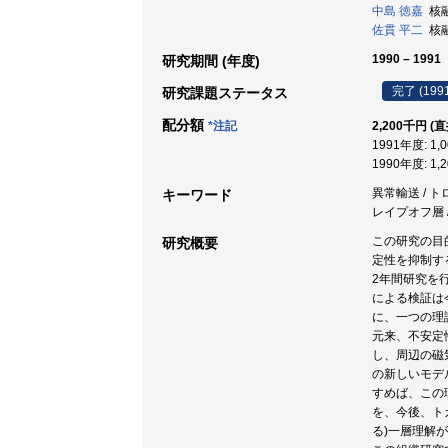
中島 徳嘉
核融
佐貫 平二
核融
1990 – 1991
研究期間 (年度)
完了 (199
研究課題ステータス
配分額
*注記
2,200千円 (
1991年度: 1,
1990年度: 1,
異常輸送 / ト
キーワード
レイプオフ層 
この研究の目
研究概要
定性を抑制す
2年間研究を
による検証は
に、一つの理
元来、不安定
し、周辺の磁
の新しいモデ
すめば、この
を、今後、ト
る)一層理解