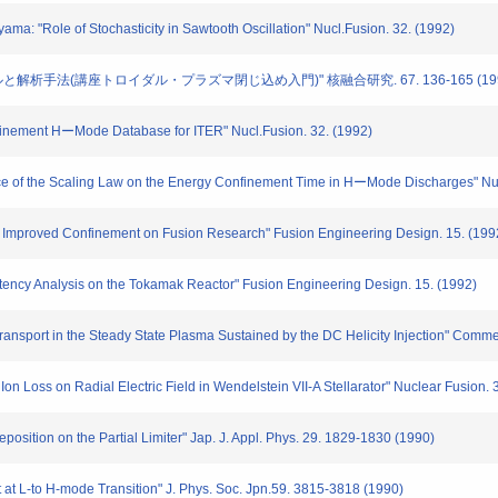
ma: "Role of Stochasticity in Sawtooth Oscillation" Nucl.Fusion. 32. (1992)
ルと解析手法(講座トロイダル・プラズマ閉じ込め入門)" 核融合研究. 67. 136-165 (199
inement HーMode Database for ITER" Nucl.Fusion. 32. (1992)
 of the Scaling Law on the Energy Confinement Time in HーMode Discharges" Nuc
f Improved Confinement on Fusion Research" Fusion Engineering Design. 15. (199
ency Analysis on the Tokamak Reactor" Fusion Engineering Design. 15. (1992)
ansport in the Steady State Plasma Sustained by the DC Helicity Injection" Comme
Ion Loss on Radial Electric Field in Wendelstein VII-A Stellarator" Nuclear Fusion. 
position on the Partial Limiter" Jap. J. Appl. Phys. 29. 1829-1830 (1990)
 at L-to H-mode Transition" J. Phys. Soc. Jpn.59. 3815-3818 (1990)