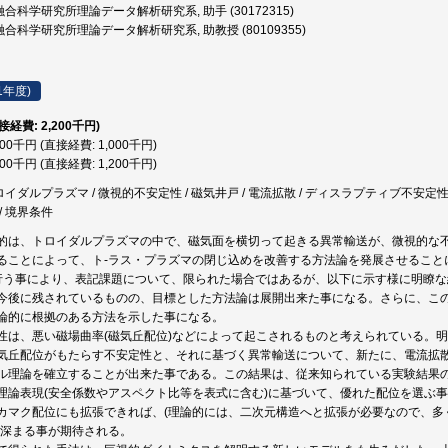
合科学研究所理論データ解析研究系, 助手 (30172315)
合科学研究所理論データ解析研究系, 助教授 (80109355)
1年度)
直接経費: 2,200千円)
000千円 (直接経費: 1,000千円)
200千円 (直接経費: 1,200千円)
ロイダルプラズマ / 微視的不安定性 / 磁気井戸 / 電流拡散 / ディスラプティブ不安定性 /
/ 境界条件
的は、トロイダルプラズマの中で、磁気面を横切って起きる異常輸送が、微視的な
ることによって、ト-ラス・プラズマの閉じ込めを改善する方法論を発展させること
行う事により、表記課題について、限られた場合ではあるが、以下に示す様に明瞭
今後に残されているものの、目標とした方法論は展開出来た事になる。さらに、こ
論的に根拠のある方法を示した事になる。
性は、悪い磁場曲率(磁気丘配位)などによって起こされるものと考えられている。
気丘配位がもたらす不安定性と、それに基づく異常輸送について、新たに、電流拡
ル理論を確立することが出来た事である。この結果は、従来知られている実験結果
理論表現(安全係数やアスペクト比等を表式に含む)に基づいて、優れた配位を選ぶ
カマク配位にも拡張できれば、(理論的には、二次元構造へと拡張が必要なので、多
が深まる事が期待される。