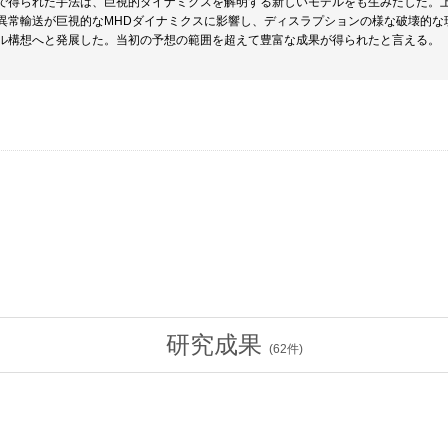
で得られた手法は、巨視的ダイナミクスを解明する新しいモデルをも生みだした。
異常輸送が巨視的なMHDダイナミクスに影響し、ディスラプションの様な破壊的な
ル構想へと発展した。当初の予想の範囲を超えて豊富な成果が得られたと言える。
研究成果
(
62
件)