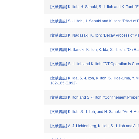
[文献書誌] K. Itoh, H. Sanuki, S. -I. Itoh and K. Tani: "
[文献書誌] S. -I. Itoh, H. Sanuki and K. Itoh: "Effect of
[文献書誌] K. Nagasaki, K. Itoh: "Decay Process of Magn
[文献書誌] H. Sanuki, K. Itoh, K. Ida, S. -I. Itoh: "On R
[文献書誌] S. -I. Itoh and K. Itoh: "DT Operation is C
[文献書誌] K. Ida, S. -I. Itoh, K. Itoh, S. Hidekuma, Y
182-185 (1992)
[文献書誌] K. Itoh and S. -I. Itoh: "Confinement Prope
[文献書誌] K. Itoh, S. -I. Itoh, and H. Sanuki: "An H-M
[文献書誌] A. J. Lichtenberg, K. Itoh, S. -I. Itoh and A.