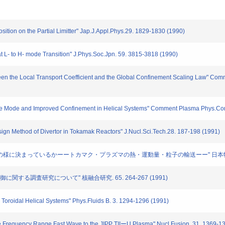
ition on the Partial Limitter" Jap.J.Appl.Phys.29. 1829-1830 (1990)
t L- to H- mode Transition" J.Phys.Soc.Jpn. 59. 3815-3818 (1990)
een the Local Transport Coefficient and the Global Confinement Scaling Law" Com
ile Mode and Improved Confinement in Helical Systems" Comment Plasma Phys.Cont
gn Method of Divertor in Tokamak Reactors" J.Nucl.Sci.Tech.28. 187-198 (1991)
どの様に決まっているかーートカマク・プラズマの熱・運動量・粒子の輸送ーー" 日本物理学会誌. 
関する調査研究について" 核融合研究. 65. 264-267 (1991)
oroidal Helical Systems" Phys.Fluids B. 3. 1294-1296 (1991)
te Frequency Range Fast Wave to the JIPP TIIーU Plasma" Nucl.Fusion. 31. 1369-1