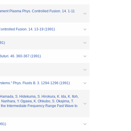
mment Plasma Phys. Controlled Fusion. 14. 1-11
ontrolled Fusion. 14. 13-19 (1991)
991)
Buturi. 46. 360-367 (1991)
ystems." Phys. Fluids B. 3. 1294-1296 (1991)
Hamada, S. Hidekuma, S. Hirokura, K. Ida, K. Itoh,
K. Narihara, Y. Ogawa, K. Ohkubo, S. Okajima, T.
n of the Intermediate Frequency Range Fast Wave to
991)