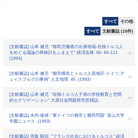
すべて
その他
すべて
文献書誌 (18件)
[文献書誌] 山本 健児: "移民労働者の出身地域-在独トルコ人
をめぐる議論の再検討をふまえて" 経済志林. 60. 65-111
(1993)
[文献書誌] 山本 健児: "都市構造とトルコ人居地区-ドイツ,デ
ュイスブルグの事例" 人文地理. 45. (1993)
[文献書誌] 山本 健児: "在独トルコ人子弟の学校教育と空間
的セグリゲーション" 大原社会問題研究所雑誌.
[文献書誌] 水内 俊雄: "東ドイツの都市と難民問題" 富山大学
学園ニュース. (1993)
[文献書誌] 寺阪 昭信: "フランス社会におけるトルコ人" 経済