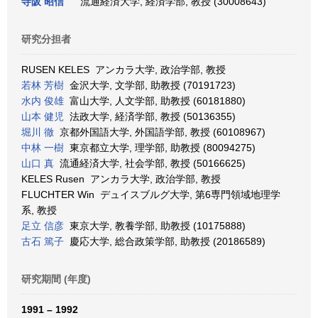
寺阪 昭信
流通経済大学, 経済学部, 教授 (30008643)
研究分担者
RUSEN KELES アンカラ大学, 政治学部, 教授
若林 芳樹
金沢大学, 文学部, 助教授 (70191723)
水内 俊雄
富山大学, 人文学部, 助教授 (60181880)
山本 健児
法政大学, 経済学部, 教授 (50136355)
堀川 徹
京都外国語大学, 外国語学部, 教授 (60108967)
中林 一樹
東京都立大学, 理学部, 助教授 (80094275)
山口 真
流通経済大学, 社会学部, 教授 (50166625)
KELES Rusen アンカラ大学, 政治学部, 教授
FLUCHTER Win デュイスブルグ大学, 第6専門領域地理学
系, 教授
足立 信彦
東京大学, 教養学部, 助教授 (10175888)
古石 篤子
慶応大学, 総合政策学部, 助教授 (20186589)
研究期間 (年度)
1991 – 1992