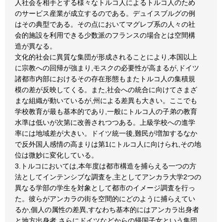
人社会を相手とする様々なトルコ人によるトルコ人のため
のサービス産業が成立するのである。デュイスブルグの例
はその典型である。その点においてマグレブ系の人々の社
会的施設を利用できる少数派のフランスの場合とは空間構
造が異なる。
文化的社会に異質な集団が形成されることにより,本国以上
に宗教への回帰が強まり,モスクの必要性が高まるが,ドイツ
諸都市内部におけるその存在形態もまたトルコ人の集積規
模の差が反映してくる。また,社会への統合に向けてさまざ
まな組織が動いているが,州による差異も大きい。ここでも
学校教育が最も基本的であり,一般にトルコ人の子弟の教育
水準は低いが次第に改善されつつある。上級学校への進学
率には地域差が大きい。ドイツ統一後,難民が増加するなか
で反外国人感情の高まりは第1にトルコ人に向けられ,その地
位は微妙に変化している。
3.トルコにおいては,本年度は都市構造を捕らえる一つの方
法としてインテンシブな調査を,主としてアンカラ大学2つの
異なる学部の学生を対象として都市のイメージ調査を行っ
た。彼らがアンカラの街を空間的にどのように捕らえてい
るか,個人の属性の差異,すなわち基本的にはアンカラ出身者
と地方出身者,さらにドイツなどからの帰国子女という集団