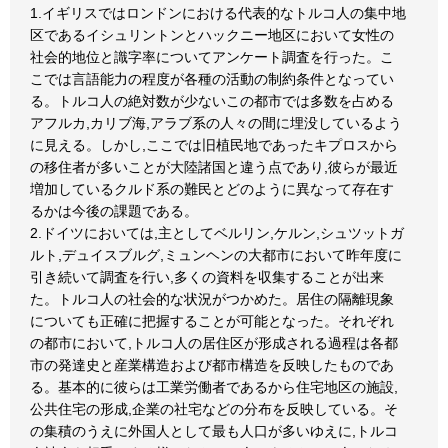
1.イギリスではロンドンにおける代表的なトルコ人の集中地
区であるイシュリントンとハックニー地区において女性の
社会的地位と識字率についてアンケート調査を行った。こ
こでは言語能力の程度が各種の活動の制約条件となってい
る。トルコ人の絶対数が少ないこの都市では多数を占める
アフルカ,カリブ海,アラブ系の人々の間に埋没しているよう
に見える。しかし,ここでは旧植民地であったキプロスから
の移住者が多いことが大陸諸国と違う点であり,彼らが最近
増加しているクルド系の難民とどのように異なって存在す
るかは今後の課題である。
2.ドイツにおいては,主としてベルリン,ケルン,シュツットガ
ルト,デュイスブルグ,ミュンヘンの大都市において昨年度に
引き続いて調査を行い,多くの資料を収集することが出来
た。トルコ人の社会的な状況がつかめた。居住の隔離現象
についても正確に把握することが可能となった。それぞれ
の都市において,トルコ人の居住区が形成される過程は各都
市の発達史と産業構造および都市構造を反映したものであ
る。基本的に彼らは工業労働者であるから住宅地区の施設,
公共住宅の形成,企業の社宅などの分布を反映している。そ
の集積のうえに外国人として最も人口が多いゆえに,トルコ