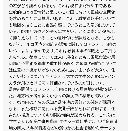
の差がどう認められるか。これは現在まだ分析中である。
全般的には地図情報と乏しいこの国において正確な空間像
を求めることには無理がある。これは職業運転手において
も地図を描くことに困難を感じているところ端的に現れて
いる。距離と方位との歪みは大きい。とくに南北が逆転し
て捕らえられていることの意味付けが課題となる。しかし
ながら,トルコ国内の都市の認知に関してはアンカラ市内の
レベルよりは確かであり,これは教育水準の問題として捕ら
えられる。都市については人口規模とともに国境付近の周
辺部に位置する都市の重要性が高く,内陸部の都市について
は位置の手掛かりが少ないためにあいまいさが大きい。住
みたい都市についてもアンカラ大学の学生のためにかアン
カラが飛び抜けて高く評価されているのが目につく。
居住の関係では,アンカラ市内における居住地の移動を調べ
た。地方出身者が多くかなりの頻度での移動が認められ
る。都市内の地名の認知と居住地の選好との関連が課題と
なる。また移動に使われる交通手段がそれに作用する。住
みたい場所についても明確な傾向が認められる。これらは
学生よりも企業の事務職員,タクシー運転手,ホテル従業員,市
場の商人,大学関係者などの幾つかの社会階層からデータを