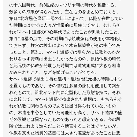
の十六国時代、前3世紀のマウリヤ朝の時代を包括する。
数多くの成果が得られたが、主なものをまとめておくと、
第1に北方黒色磨研土器の出土によって、仏陀が在世してい
た時期にはすでに人々が恒常的に居住しており、むしろそ
れがマヘ-ト遺跡の中心年代であったことが判明したこと、
第2に遺構の点で、その時期には焼成煉瓦の使用が本格化し
ておらず、柱穴の検出によって木造構築物がその中心であ
ったこと、第3に、マヘ-ト遺跡では明らかに仏教とのかか
わりを示す資料は出土しなかったものの、原始仏教の時代
と紀元後の仏教が発展した時期では遺物組成に大きな相違
がみられたこと、などを挙げることができる。
サヘ-ト遺跡で検出し得た遺構・遺物は紀元後の時期に中心
を置くものであり、その僧院は多量の煉瓦を使用して築か
れたもので、汎北インド的に定型化した形態を持つ。それ
に比較して、マヘ-ト遺跡で検出された遺構は、もちろんそ
れが仏教に関わるものである証拠は得られていないもの
の、木造を中心としていた可能性が高く、サヘ-ト遺跡の盛
期の景観とは異なったものであったと想定できる。今の段
階ではこれより進んだことを断言することはできないが、
仏教を支えた物質的基盤には大きな差違があったことは想