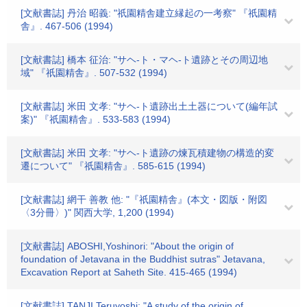
[文献書誌] 丹治 昭義: "祇園精舎建立縁起の一考察" 『祇園精
舎』. 467-506 (1994)
[文献書誌] 橋本 征治: "サヘ-ト・マヘ-ト遺跡とその周辺地
域" 『祇園精舎』. 507-532 (1994)
[文献書誌] 米田 文孝: "サヘ-ト遺跡出土土器について(編年試
案)" 『祇園精舎』. 533-583 (1994)
[文献書誌] 米田 文孝: "サヘ-ト遺跡の煉瓦積建物の構造的変
遷について" 『祇園精舎』. 585-615 (1994)
[文献書誌] 網干 善教 他: "『祇園精舎』(本文・図版・附図
〈3分冊〉)" 関西大学, 1,200 (1994)
[文献書誌] ABOSHI,Yoshinori: "About the origin of
foundation of Jetavana in the Buddhist sutras" Jetavana,
Excavation Report at Saheth Site. 415-465 (1994)
[文献書誌] TANJI,Teruyoshi: "A study of the origin of