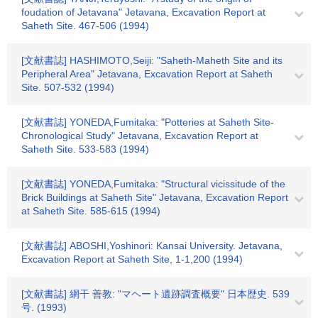
foudation of Jetavana" Jetavana, Excavation Report at
Saheth Site. 467-506 (1994)
[文献書誌] HASHIMOTO,Seiji: "Saheth-Maheth Site and its
Peripheral Area" Jetavana, Excavation Report at Saheth
Site. 507-532 (1994)
[文献書誌] YONEDA,Fumitaka: "Potteries at Saheth Site-
Chronological Study" Jetavana, Excavation Report at
Saheth Site. 533-583 (1994)
[文献書誌] YONEDA,Fumitaka: "Structural vicissitude of the
Brick Buildings at Saheth Site" Jetavana, Excavation Report
at Saheth Site. 585-615 (1994)
[文献書誌] ABOSHI,Yoshinori: Kansai University. Jetavana,
Excavation Report at Saheth Site, 1-1,200 (1994)
[文献書誌] 網干 善教: "マヘート遺跡調査概要" 日本歴史. 539
号. (1993)