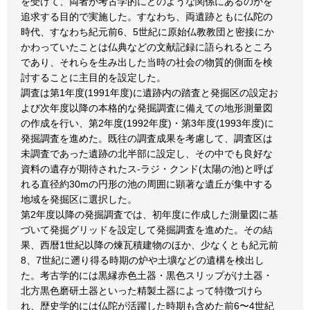
を受けて、両者が考古学的にどのような関係にあるのかを
追求する目的で実施した。すなわち、両遺跡ともに仏陀の
時代、すなわち紀元前6、5世紀に原始仏教教団と密接にか
かわっていたことは仏典などの文献記録に語られるところ
であり、それらを生み出した当時の社会の物質的側面を検
討することに主目的を設定した。
調査は第1年度(1991年度)に遺跡内の踏査と発掘区の設定お
よび次年度以降の本格的な発掘調査に備えての地形測量図
の作成を行い、第2年度(1992年度)・第3年度(1993年度)に
発掘調査を進めた。既往の調査成果を考慮して、調査区は
未調査であった遺跡の北半部に設定し、その中でも良好な
資料の遺存が期待されたス-ラジ・クンド(太陽の池)と呼ば
れる直径約30mの円形の池の周囲に顕著な遺丘が集中する
地域を発掘区に選択した。
第2年度以降の発掘調査では、初年度に作成した測量図に基
づいて発掘グリッドを設定して発掘調査を進めた。その結
果、西暦1世紀以降の煉瓦積建物のほか、少なくとも紀元前
8、7世紀に遡り得る時期の炉や土壙などの遺構を検出し
た。考古学的には黒縁赤色土器・黒色スリップがけ土器・
北方黒色磨研土器といった精製土器によって特徴づけら
れ、歴史学的には仏陀が活躍した時期も含めた前6〜4世紀