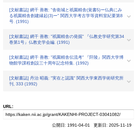
[文献書誌] 網干 善教: "舎衛城と祇園精舎(覚書5)ー仏典にみ
る祇園精舎創建縁起(3)ー" 関西大学考古学等資料室紀要第8
号. (1991)
[文献書誌] 網干 善教: "祇園精舎の発掘" 『仏教史学研究第34
巻第1号』仏教史学会編. (1991)
[文献書誌] 網干 善教: "祇園精舎伝流考" 『阡陵』関西大学博
物館学課程創設三十周年記念特集. (1992)
[文献書誌] 丹治 昭義: "実在と認識" 関西大学東西学術研究所
刊, 333 (1992)
URL:
公開日: 1991-04-01 更新日: 2025-11-19