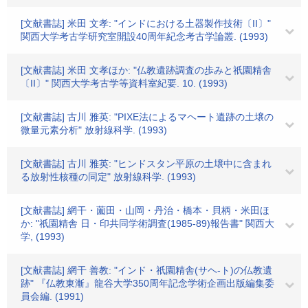
[文献書誌] 米田 文孝: "インドにおける土器製作技術〔II〕"
関西大学考古学研究室開設40周年紀念考古学論叢. (1993)
[文献書誌] 米田 文孝ほか: "仏教遺跡調査の歩みと祇園精舎
〔II〕" 関西大学考古学等資料室紀要. 10. (1993)
[文献書誌] 古川 雅英: "PIXE法によるマヘート遺跡の土壌の
微量元素分析" 放射線科学. (1993)
[文献書誌] 古川 雅英: "ヒンドスタン平原の土壌中に含まれ
る放射性核種の同定" 放射線科学. (1993)
[文献書誌] 網干・薗田・山岡・丹治・橋本・貝柄・米田ほ
か: "祇園精舎 日・印共同学術調査(1985-89)報告書" 関西大
学, (1993)
[文献書誌] 網干 善教: "インド・祇園精舎(サヘ-ト)の仏教遺
跡" 『仏教東漸』龍谷大学350周年記念学術企画出版編集委
員会編. (1991)