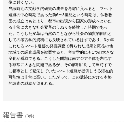
像に難くない。
当該時期の文献学的研究の成果を考慮に入れると、マヘ-ト
遺跡の中心時期であった前6〜3世紀という時期は、仏教教
団の成立はもとより、都市の出現から国家の形成へといた
る非常に大きな社会変革のうねりを経験した時期であっ
た。こうした変革は当然のことながら社会の物質的側面と
しての考古学的資料にも反映されているはずであり、3ヶ年
にわたるマヘ-ト遺跡の発掘調査で得られた成果と既往の他
地域での調査成果を勘案すると、考古学的にも1つの大きな
変化が看取できる。こうした問題は南アジア全体を内包す
る非常に大きな問題であるが、その解明に対して当時すで
に都市として繁栄していたマヘ-ト遺跡が提供しうる潜在的
可能性は非常に高い。したがって、この遺跡における本格
的調査の継続が望まれる。
報告書
(3件)