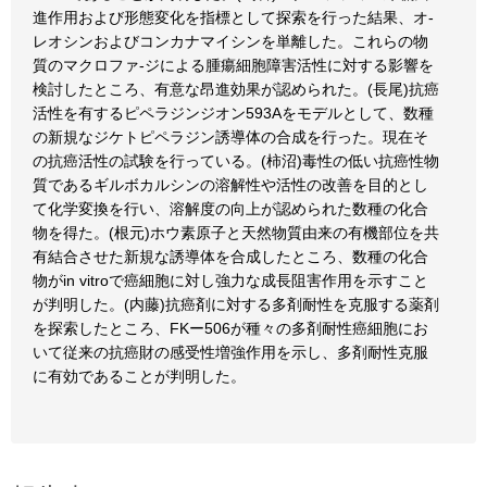
進作用および形態変化を指標として探索を行った結果、オ-
レオシンおよびコンカナマイシンを単離した。これらの物
質のマクロファ-ジによる腫瘍細胞障害活性に対する影響を
検討したところ、有意な昂進効果が認められた。(長尾)抗癌
活性を有するピペラジンジオン593Aをモデルとして、数種
の新規なジケトピペラジン誘導体の合成を行った。現在そ
の抗癌活性の試験を行っている。(柿沼)毒性の低い抗癌性物
質であるギルボカルシンの溶解性や活性の改善を目的とし
て化学変換を行い、溶解度の向上が認められた数種の化合
物を得た。(根元)ホウ素原子と天然物質由来の有機部位を共
有結合させた新規な誘導体を合成したところ、数種の化合
物がin vitroで癌細胞に対し強力な成長阻害作用を示すこと
が判明した。(内藤)抗癌剤に対する多剤耐性を克服する薬剤
を探索したところ、FKー506が種々の多剤耐性癌細胞にお
いて従来の抗癌財の感受性増強作用を示し、多剤耐性克服
に有効であることが判明した。