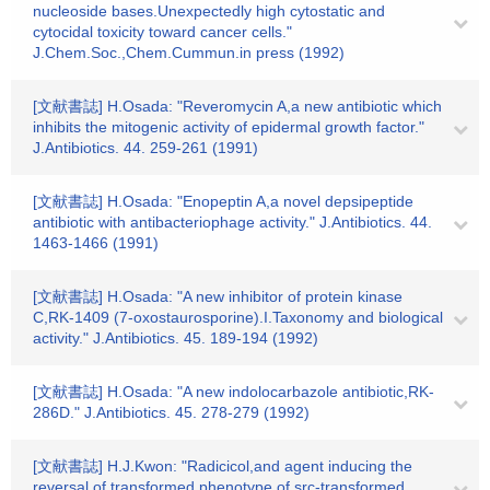
nucleoside bases.Unexpectedly high cytostatic and
cytocidal toxicity toward cancer cells."
J.Chem.Soc.,Chem.Cummun.in press (1992)
[文献書誌] H.Osada: "Reveromycin A,a new antibiotic which
inhibits the mitogenic activity of epidermal growth factor."
J.Antibiotics. 44. 259-261 (1991)
[文献書誌] H.Osada: "Enopeptin A,a novel depsipeptide
antibiotic with antibacteriophage activity." J.Antibiotics. 44.
1463-1466 (1991)
[文献書誌] H.Osada: "A new inhibitor of protein kinase
C,RK-1409 (7-oxostaurosporine).I.Taxonomy and biological
activity." J.Antibiotics. 45. 189-194 (1992)
[文献書誌] H.Osada: "A new indolocarbazole antibiotic,RK-
286D." J.Antibiotics. 45. 278-279 (1992)
[文献書誌] H.J.Kwon: "Radicicol,and agent inducing the
reversal of transformed phenotype of src-transformed