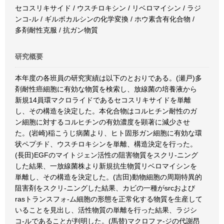
セコスリキサイド / ウスチロキシン / リベロマイシン / ラジ
ンコ-ル / ギルボカルシンの化学変換 / ホウ素含有化合物 /
多剤耐性克服 / 抗ガン物質
研究概要
本年度の各班員の研究実績は以下のとおりである。(瀬戸)多
剤耐性癌細胞に有効な物質を検索し、放線菌の培養液から
新規14員環マクロライドであるセコスリキサイドを単離
し、その構造を決定した。本化合物はコルヒチン耐性のガ
ン細胞に対するコルヒチンの有効濃度を顕著に減少させ
た。(岩崎)稲こうじ病菌より、ヒト固形ガン細胞に有効な環
状ペプチド、ウスチロキシンを単離、構造決定を行った。
(長田)EGFのマイトジェン活性の阻害物質をスクリ-ニング
した結果、一放線菌株より新規抗生物質リベロマイシンを
単離し、その構造を決定した。(吉田)動物細胞の周期特異的
阻害剤をスクリ-ニングした結果、カビの一種がsrcおよび
rasトランスフォ-ム細胞の形態を正常化する物質を生産して
いることを見出し、活性物質の単離を行った結果、ラジシ
コ-ルであることが判明した。(馬替)マクロファ-ジの代謝昂