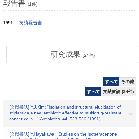
報告書
(1件)
1991
実績報告書
研究成果
(
24
件)
すべて
その他
すべて
文献書誌 (24件)
[文献書誌] Y.J.Kim: "Isolation and structural elucidation of
stipiamide,a new antibiotic effective to multidrug-resistant
cancer cells." J.Antibiotics. 44. 553-556 (1991)
[文献書誌] Y.Hayakawa: "Studies on the isotetracenone