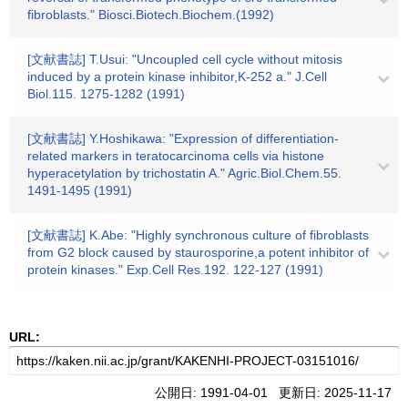
fibroblasts." Biosci.Biotech.Biochem.(1992)
[文献書誌] T.Usui: "Uncoupled cell cycle without mitosis
induced by a protein kinase inhibitor,K-252 a." J.Cell
Biol.115. 1275-1282 (1991)
[文献書誌] Y.Hoshikawa: "Expression of differentiation-
related markers in teratocarcinoma cells via histone
hyperacetylation by trichostatin A." Agric.Biol.Chem.55.
1491-1495 (1991)
[文献書誌] K.Abe: "Highly synchronous culture of fibroblasts
from G2 block caused by staurosporine,a potent inhibitor of
protein kinases." Exp.Cell Res.192. 122-127 (1991)
URL:
公開日: 1991-04-01 更新日: 2025-11-17