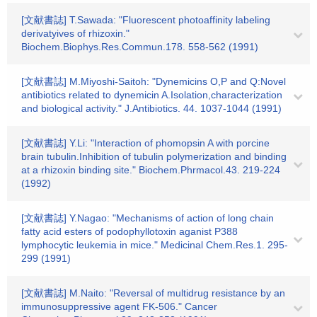
[文献書誌] T.Sawada: "Fluorescent photoaffinity labeling
derivatyives of rhizoxin."
Biochem.Biophys.Res.Commun.178. 558-562 (1991)
[文献書誌] M.Miyoshi-Saitoh: "Dynemicins O,P and Q:Novel
antibiotics related to dynemicin A.Isolation,characterization
and biological activity." J.Antibiotics. 44. 1037-1044 (1991)
[文献書誌] Y.Li: "Interaction of phomopsin A with porcine
brain tubulin.Inhibition of tubulin polymerization and binding
at a rhizoxin binding site." Biochem.Phrmacol.43. 219-224
(1992)
[文献書誌] Y.Nagao: "Mechanisms of action of long chain
fatty acid esters of podophyllotoxin aganist P388
lymphocytic leukemia in mice." Medicinal Chem.Res.1. 295-
299 (1991)
[文献書誌] M.Naito: "Reversal of multidrug resistance by an
immunosuppressive agent FK-506." Cancer