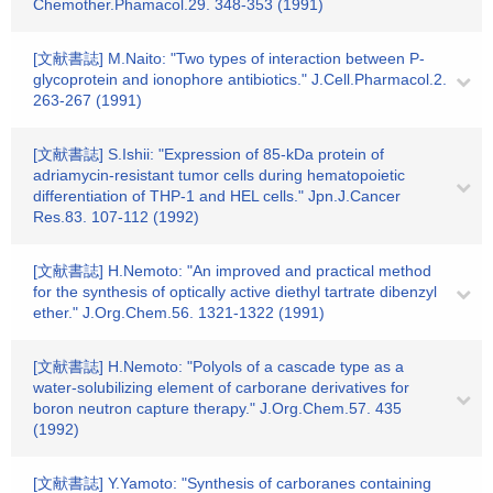
Chemother.Phamacol.29. 348-353 (1991)
[文献書誌] M.Naito: "Two types of interaction between P-
glycoprotein and ionophore antibiotics." J.Cell.Pharmacol.2.
263-267 (1991)
[文献書誌] S.Ishii: "Expression of 85-kDa protein of
adriamycin-resistant tumor cells during hematopoietic
differentiation of THP-1 and HEL cells." Jpn.J.Cancer
Res.83. 107-112 (1992)
[文献書誌] H.Nemoto: "An improved and practical method
for the synthesis of optically active diethyl tartrate dibenzyl
ether." J.Org.Chem.56. 1321-1322 (1991)
[文献書誌] H.Nemoto: "Polyols of a cascade type as a
water-solubilizing element of carborane derivatives for
boron neutron capture therapy." J.Org.Chem.57. 435
(1992)
[文献書誌] Y.Yamoto: "Synthesis of carboranes containing