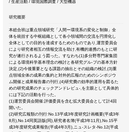
/ 生産活動 / 環境国際調査 / 大型機器
研究概要
本総合班は重点領域研究「人間ー環境系の変化と制御」全
体を統括する中枢組織として各小領域間の交流を円滑化し
全体としての目的を達成するためのものであり,運営委員会
により研究者相互の情報交流を助け,有機的連携のもとに研
究が遂行されるよう図った。すなわち(1)多分野専門家集団
による環境科学基本理念の検討と各研究グル-プの基本方針
決定,(2)今後重要となる課題の抽出とその組織の検討,(3)重
点領域全体の成果の集約と対外的広報のためのシンポジウ
ム開催と成果報告書の刊行,(4)研究費の効率的運用を図るた
めの研究成果のチェックアンドレビュ-,を主眼として具体的
には下記の活動を行った。
(1)運営委員会開催:評価委員を含む拡大委員会として計4回
開いた。
(2)研究広報類の刊行:No.13平成3年度研究計画概要(平成3年
8月),No.14同英語版(同),研究者名簿(平成3年11月),No.15平
成3年度研究成果報告(平成4年3月),ニュ-スレタ-No.12(平成