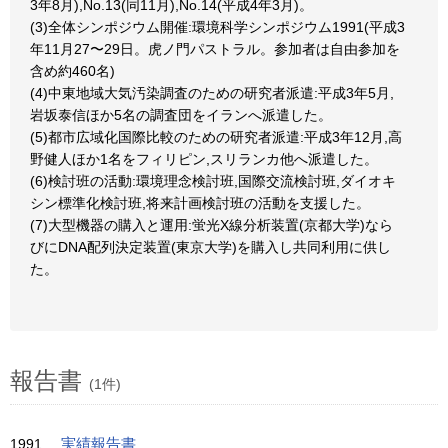
3年8月),No.13(同11月),No.14(平成4年3月)。
(3)全体シンポジウム開催:環境科学シンポジウム1991(平成3
年11月27〜29日。虎ノ門パストラル。参加者は自由参加を
含め約460名)
(4)中東地域大気汚染調査のための研究者派遣:平成3年5月,
岩坂泰信ほか5名の調査団をイランへ派遣した。
(5)都市広域化国際比較のための研究者派遣:平成3年12月,高
野健人ほか1名をフィリピン,スリランカ他へ派遣した。
(6)検討班の活動:環境理念検討班,国際交流検討班,ダイオキ
シン標準化検討班,将来計画検討班の活動を支援した。
(7)大型機器の購入と運用:蛍光X線分析装置(京都大学)なら
びにDNA配列決定装置(東京大学)を購入し共同利用に供し
た。
報告書
(1件)
1991
実績報告書