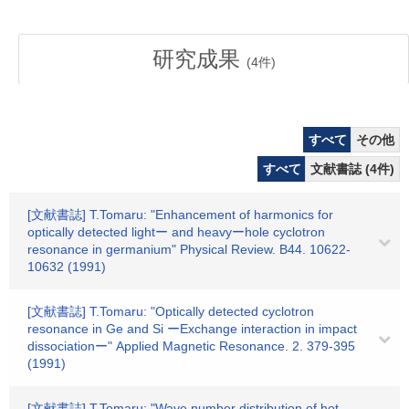
研究成果
(
4
件)
すべて
その他
すべて
文献書誌 (4件)
[文献書誌] T.Tomaru: "Enhancement of harmonics for
optically detected lightー and heavyーhole cyclotron
resonance in germanium" Physical Review. B44. 10622-
10632 (1991)
[文献書誌] T.Tomaru: "Optically detected cyclotron
resonance in Ge and Si ーExchange interaction in impact
dissociationー" Applied Magnetic Resonance. 2. 379-395
(1991)
[文献書誌] T.Tomaru: "Wave number distribution of hot