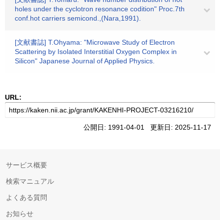
holes under the cyclotron resonance codition" Proc.7th
conf.hot carriers semicond.,(Nara,1991).
[文献書誌] T.Ohyama: "Microwave Study of Electron
Scattering by Isolated Interstitial Oxygen Complex in
Silicon" Japanese Journal of Applied Physics.
URL:
公開日: 1991-04-01 更新日: 2025-11-17
サービス概要
検索マニュアル
よくある質問
お知らせ