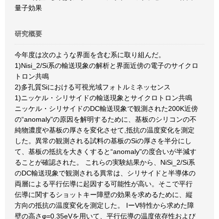
量子効果
研究概要
今年度は次のような界面を含む系に取り組んだ。
1)Nisi_2/Si系の輸送現象の解析と界面近傍の電子のサイクロ
トロン共鳴
2)多孔質Siにおける可視光域フォトルミネッセンス
1)ニッケル・シリサイドの輸送現象とサイクロトロン共鳴
ニッケル・シリサイドのDC輸送現象で観測された200K近傍
の“anomaly"の原因を解明するために、基板のシリコンの不
純物濃度や基板の厚さを変化させて,抵抗の温度変化を測定
した。異常の観測される試料の基板のSiの厚さを半分にし
て、基板の抵抗を大きくすると“anomaly"の度合いが半減す
ることが確認された。 これらの実験結果から、NiSi_2/Si系
のDC輸送現象で観測される異常は、シリサイドと半導体の
両層による平行伝導に起因する可能性が高い。そこで平行
伝導に関するショットキー障壁の効果を求めるために、縦
方向の抵抗の温度変化を測定した。 IーV特性から求めた障
壁の高さφ=0.35eVを用いて、平行伝導の温度依存性および