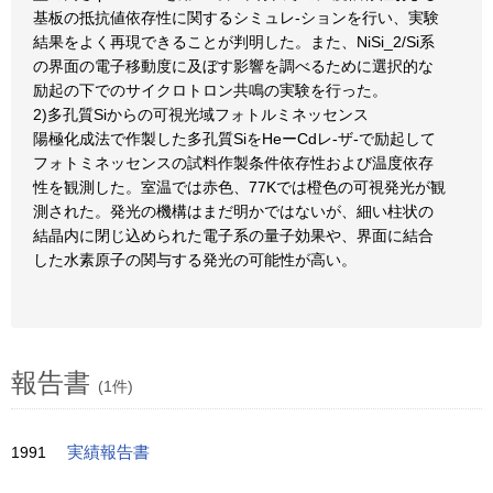
基板の抵抗値依存性に関するシミュレ-ションを行い、実験
結果をよく再現できることが判明した。また、NiSi_2/Si系
の界面の電子移動度に及ぼす影響を調べるために選択的な
励起の下でのサイクロトロン共鳴の実験を行った。
2)多孔質Siからの可視光域フォトルミネッセンス
陽極化成法で作製した多孔質SiをHeーCdレ-ザ-で励起して
フォトミネッセンスの試料作製条件依存性および温度依存
性を観測した。室温では赤色、77Kでは橙色の可視発光が観
測された。発光の機構はまだ明かではないが、細い柱状の
結晶内に閉じ込められた電子系の量子効果や、界面に結合
した水素原子の関与する発光の可能性が高い。
報告書
(1件)
1991
実績報告書