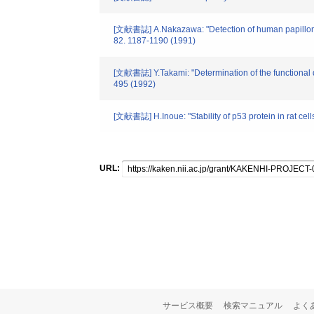
[文献書誌] A.Nakazawa: "Detection of human papillomavi
82. 1187-1190 (1991)
[文献書誌] Y.Takami: "Determination of the functional d
495 (1992)
[文献書誌] H.Inoue: "Stability of p53 protein in rat cell
URL:
サービス概要
検索マニュアル
よく