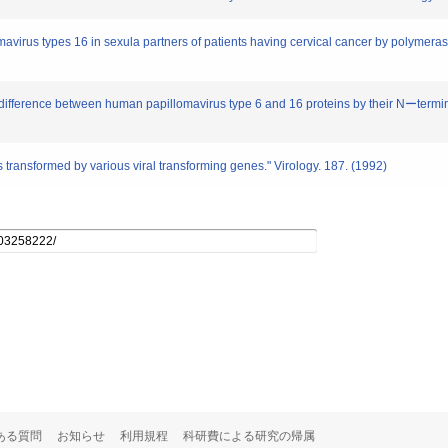
rus types 16 in sexula partners of patients having cervical cancer by polymeras
ifference between human papillomavirus type 6 and 16 proteins by their Nーtermina
s transformed by various viral transforming genes." Virology. 187. (1992)
ある質問
お知らせ
利用規程
科研費による研究の帰属