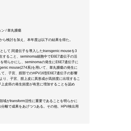
ン / 睾丸腫瘍
ro両面から検討を加え、本年度は以下の結果を得た。
.同遺伝子を導入したtransgenic mouseを3
生すること、seminoma細胞中でE6E7遺伝子の活
ることを明らかにし、seminomaの発生にE6E7遺伝子に
genic mouse(274系)を用いて、睾丸腫瘍の発生に
、子宮、腟部でのHPV16型E6E7遺伝子の影響
により、子宮、腟上皮に異形成が高頻度に出現するこ
平上皮癌の発生頻度が有意に増加することを認め
域がtransform活性に重要であることを明らかに
伝子の分離で成果をあげつつある。その他、HPV検出用