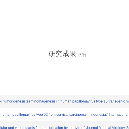
研究成果
(
6
件)
l tumorigenesis(seminomagenesis)in human papillomavirus type 16 transgenic mice
uman papillomavirus type 52 from cervical carcinoma in Indonesia." International
lar and viral mutants for transformation by retrovirus." Journal Medical Virology. 