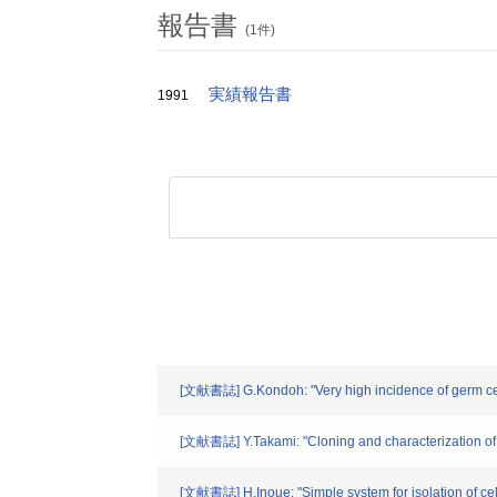
報告書
(1件)
実績報告書
1991
[文献書誌] G.Kondoh: "Very high incidence of germ cel
[文献書誌] Y.Takami: "Cloning and characterization of h
[文献書誌] H.Inoue: "Simple system for isolation of cellu