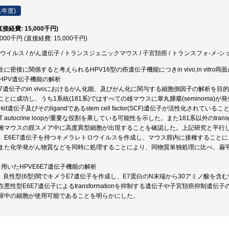
1年度)
直接経費: 15,000千円)
,000千円 (直接経費: 15,000千円)
イルス / がん遺伝子 / トランスジェニックマウス / 子宮頚癌 / トランスフォ-メ-ショ
に密接に関係すると考えられるHPV16型の癌遺伝子機能につきin vivo,in vit
oでのHPV遺伝子機能の解析
6E7遺伝子のin vivoにおけるがん化能、及びがん化に関与する細胞側因子の解析を目的として
とに成功し、うち1系統(181系)ではすべての雄マウスに睾丸腫瘍(seminoma)が発
it遺伝子及びそのligandであるstem cell factor(SCF)遺伝子が活性化されてい
IT autocrine loopが重要な役割を果している可能性を示した。また181系以外のtrans
雌マウスの腟スメア中に高度異型細胞が出現することを確認した。上記研究と平行して
、E6E7遺伝子を持つキメラレトロウイルスを作成し、マウス腟内に接種すること
また化学発がん物質などを同時に処理することにより、同物質単独処理に比べ、扁
を用いたHPVE6E7遺伝子機能の解析
)、良性型(6型)間でキメラE7遺伝子を作成し、E7蛋白のN末端から30アミノ酸を含む領
悪性型E6E7遺伝子によるtransformationを抑制する遺伝子や子宮頚癌抑制遺
尿中の細胞が使用可能であることを明らかにした。