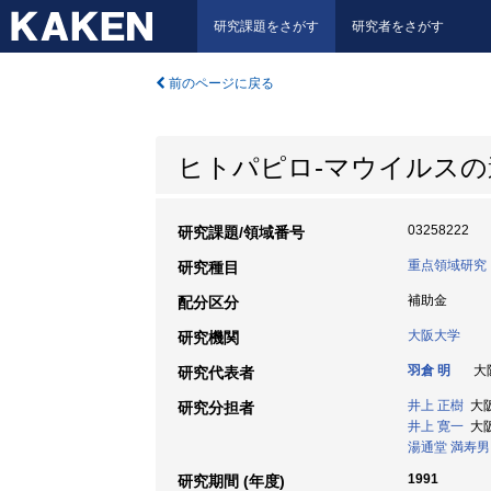
研究課題をさがす
研究者をさがす
前のページに戻る
ヒトパピロ-マウイルス
03258222
研究課題/領域番号
重点領域研究
研究種目
補助金
配分区分
大阪大学
研究機関
羽倉 明
大阪
研究代表者
井上 正樹
大阪大
研究分担者
井上 寛一
大阪
湯通堂 満寿男
1991
研究期間 (年度)