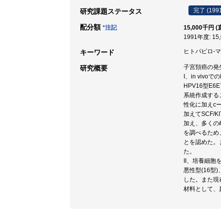
完了 (199
研究課題ステータス
配分額
*注記
15,000千円 (
1991年度: 15
ヒトパピロ-マウ
キーワード
子宮頚癌の発生
研究概要
I、in viv
HPV16型E
系統作成するこ
性化に加えcーk
加えてSCF/K
加え、多くの
を調べるため
とを認めた。
た。
II、培養細胞
悪性型(16型
した。また現在
材料として、