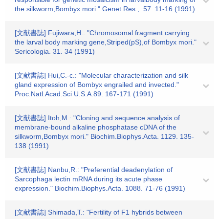
the silkworm,Bombyx mori." Genet.Res.,. 57. 11-16 (1991)
[文献書誌] Fujiwara,H.: "Chromosomal fragment carrying
the larval body marking gene,Striped(pS),of Bombyx mori."
Sericologia. 31. 34 (1991)
[文献書誌] Hui,C.-c.: "Molecular characterization and silk
gland expression of Bombyx engrailed and invected."
Proc.Natl.Acad.Sci U.S.A.89. 167-171 (1991)
[文献書誌] Itoh,M.: "Cloning and sequence analysis of
membrane-bound alkaline phosphatase cDNA of the
silkworm,Bombyx mori." Biochim.Biophys.Acta. 1129. 135-
138 (1991)
[文献書誌] Nanbu,R.: "Preferential deadenylation of
Sarcophaga lectin mRNA during its acute phase
expression." Biochim.Biophys.Acta. 1088. 71-76 (1991)
[文献書誌] Shimada,T.: "Fertility of F1 hybrids between