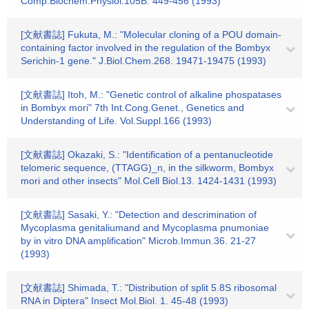
Comp.Biochem.Physiol.105B. 449-456 (1993)
[文献書誌] Fukuta, M.: "Molecular cloning of a POU domain-
containing factor involved in the regulation of the Bombyx
Serichin-1 gene." J.Biol.Chem.268. 19471-19475 (1993)
[文献書誌] Itoh, M.: "Genetic control of alkaline phospatases
in Bombyx mori" 7th Int.Cong.Genet., Genetics and
Understanding of Life. Vol.Suppl.166 (1993)
[文献書誌] Okazaki, S.: "Identification of a pentanucleotide
telomeric sequence, (TTAGG)_n, in the silkworm, Bombyx
mori and other insects" Mol.Cell Biol.13. 1424-1431 (1993)
[文献書誌] Sasaki, Y.: "Detection and descrimination of
Mycoplasma genitaliumand and Mycoplasma pnumoniae
by in vitro DNA amplification" Microb.Immun.36. 21-27
(1993)
[文献書誌] Shimada, T.: "Distribution of split 5.8S ribosomal
RNA in Diptera" Insect Mol.Biol. 1. 45-48 (1993)