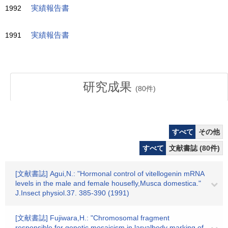
1992
実績報告書
1991
実績報告書
研究成果
(
80
件)
すべて
その他
すべて
文献書誌 (80件)
[文献書誌] Agui,N.: "Hormonal control of vitellogenin mRNA
levels in the male and female housefly,Musca domestica."
J.Insect physiol.37. 385-390 (1991)
[文献書誌] Fujiwara,H.: "Chromosomal fragment
responsible for genetic mosaicism in larvalbody marking of