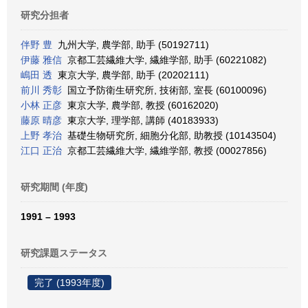
研究分担者
伴野 豊
九州大学, 農学部, 助手 (50192711)
伊藤 雅信
京都工芸繊維大学, 繊維学部, 助手 (60221082)
嶋田 透
東京大学, 農学部, 助手 (20202111)
前川 秀彰
国立予防衛生研究所, 技術部, 室長 (60100096)
小林 正彦
東京大学, 農学部, 教授 (60162020)
藤原 晴彦
東京大学, 理学部, 講師 (40183933)
上野 孝治
基礎生物研究所, 細胞分化部, 助教授 (10143504)
江口 正治
京都工芸繊維大学, 繊維学部, 教授 (00027856)
研究期間 (年度)
1991 – 1993
研究課題ステータス
完了 (1993年度)