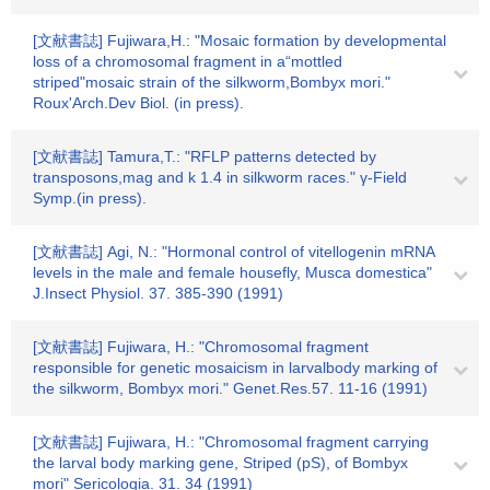
[文献書誌] Fujiwara,H.: "Mosaic formation by developmental
loss of a chromosomal fragment in a“mottled
striped"mosaic strain of the silkworm,Bombyx mori."
Roux'Arch.Dev Biol. (in press).
[文献書誌] Tamura,T.: "RFLP patterns detected by
transposons,mag and k 1.4 in silkworm races." γ-Field
Symp.(in press).
[文献書誌] Agi, N.: "Hormonal control of vitellogenin mRNA
levels in the male and female housefly, Musca domestica"
J.Insect Physiol. 37. 385-390 (1991)
[文献書誌] Fujiwara, H.: "Chromosomal fragment
responsible for genetic mosaicism in larvalbody marking of
the silkworm, Bombyx mori." Genet.Res.57. 11-16 (1991)
[文献書誌] Fujiwara, H.: "Chromosomal fragment carrying
the larval body marking gene, Striped (pS), of Bombyx
mori" Sericologia. 31. 34 (1991)