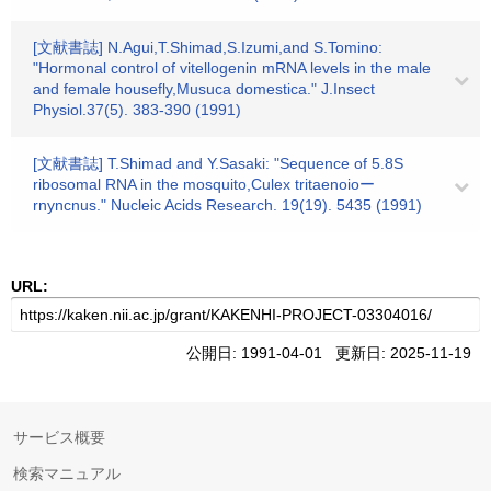
[文献書誌] N.Agui,T.Shimad,S.Izumi,and S.Tomino:
"Hormonal control of vitellogenin mRNA levels in the male
and female housefly,Musuca domestica." J.Insect
Physiol.37(5). 383-390 (1991)
[文献書誌] T.Shimad and Y.Sasaki: "Sequence of 5.8S
ribosomal RNA in the mosquito,Culex tritaenoioー
rnyncnus." Nucleic Acids Research. 19(19). 5435 (1991)
URL:
公開日: 1991-04-01 更新日: 2025-11-19
サービス概要
検索マニュアル