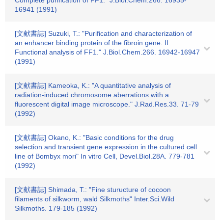
Complete purification of FF1." J.Biol.Chem.266. 16935-
16941 (1991)
[文献書誌] Suzuki, T.: "Purification and characterization of
an enhancer binding protein of the fibroin gene. II
Functional analysis of FF1." J.Biol.Chem.266. 16942-16947
(1991)
[文献書誌] Kameoka, K.: "A quantitative analysis of
radiation-induced chromosome aberrations with a
fluorescent digital image microscope." J.Rad.Res.33. 71-79
(1992)
[文献書誌] Okano, K.: "Basic conditions for the drug
selection and transient gene expression in the cultured cell
line of Bombyx mori" In vitro Cell, Devel.Biol.28A. 779-781
(1992)
[文献書誌] Shimada, T.: "Fine sturucture of cocoon
filaments of silkworm, wald Silkmoths" Inter.Sci.Wild
Silkmoths. 179-185 (1992)