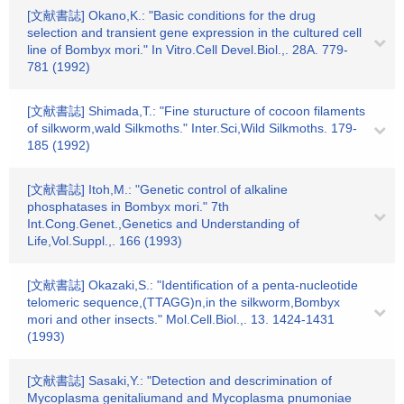
[文献書誌] Okano,K.: "Basic conditions for the drug
selection and transient gene expression in the cultured cell
line of Bombyx mori." In Vitro.Cell Devel.Biol.,. 28A. 779-
781 (1992)
[文献書誌] Shimada,T.: "Fine sturucture of cocoon filaments
of silkworm,wald Silkmoths." Inter.Sci,Wild Silkmoths. 179-
185 (1992)
[文献書誌] Itoh,M.: "Genetic control of alkaline
phosphatases in Bombyx mori." 7th
Int.Cong.Genet.,Genetics and Understanding of
Life,Vol.Suppl.,. 166 (1993)
[文献書誌] Okazaki,S.: "Identification of a penta-nucleotide
telomeric sequence,(TTAGG)n,in the silkworm,Bombyx
mori and other insects." Mol.Cell.Biol.,. 13. 1424-1431
(1993)
[文献書誌] Sasaki,Y.: "Detection and descrimination of
Mycoplasma genitaliumand and Mycoplasma pnumoniae