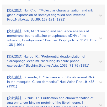
[文献書誌] Hui, C.-c.: "Molecular characterization and silk
gland expression of Bombyx engrailed and invected"
Proc.Natl.Acad Sci.89. 167-171 (1991)
[文献書誌] Itoh, M.: "Cloning and sequence analysis of
membrane-bound alkaline phosphatase cDNA of the
silkworm, Bombyx mori." Biochim. Biophys Acta. 1129. 135-
138 (1991)
[文献書誌] Nanbu, R.: "Preferential deadenylation of
Sarcophaga lectin mRNA during its acute phase
expression" Biochim.Biophys Acta. 1088. 71-76 (1991)
[文献書誌] Shimada, T.: "Sequence of 5.8s ribosomal RNA
in the mosquito, Culex domestica" Nucl.Acids Res.19. 435
(1991)
[文献書誌] Suzuki, T.: "Purification and characterization of
ana enhancer binding protein of the fibroin gene. I