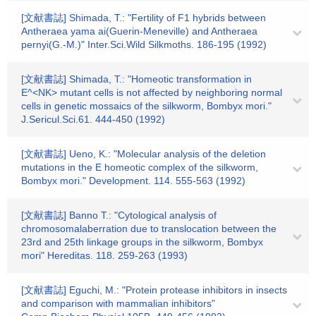
[文献書誌] Shimada, T.: "Fertility of F1 hybrids between
Antheraea yama ai(Guerin-Meneville) and Antheraea
pernyi(G.-M.)" Inter.Sci.Wild Silkmoths. 186-195 (1992)
[文献書誌] Shimada, T.: "Homeotic transformation in
E^<NK> mutant cells is not affected by neighboring normal
cells in genetic mossaics of the silkworm, Bombyx mori."
J.Sericul.Sci.61. 444-450 (1992)
[文献書誌] Ueno, K.: "Molecular analysis of the deletion
mutations in the E homeotic complex of the silkworm,
Bombyx mori." Development. 114. 555-563 (1992)
[文献書誌] Banno T.: "Cytological analysis of
chromosomalaberration due to translocation between the
23rd and 25th linkage groups in the silkworm, Bombyx
mori" Hereditas. 118. 259-263 (1993)
[文献書誌] Eguchi, M.: "Protein protease inhibitors in insects
and comparison with mammalian inhibitors"