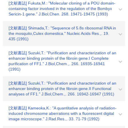
[文献書誌] Fukuta,M.: "Molecular cloning of a POU domain-
containing factor involved in the regulation of the Bombyx
Sericin-1 gene." J.Biol,Chen. 268. 19471-19475 (1993)
[文献書誌] Shimada,T.: "Sequence of 5.8s ribosomal RNA in
the mosquito,Culex domestica." Nucleic Acids Res.,. 19.
435 (1991)
[文献書誌] Suzuki,T.: "Purification and characterization of an
enhancer binding protein of the fibroin gene.I Complete
purification of FF1." J.Biol,Chem.,. 266. 16935-16941
(1991)
[文献書誌] Suzuki,T.: "Purification and characterization of an
enhancer binding protein of the fibroin gene.II Functional
analyses of FF1." J.Biol,Chem.,. 266. 16942-16947 (1991)
[文献書誌] Kameoka,K.: "A quantitative analysis of radiation-
induced chromosome aberrations with a fluorescent digital
image microscope." J.Rad.Res.,. 33. 71-79 (1992)