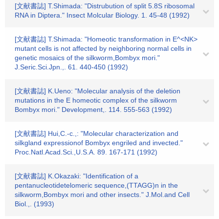
[文献書誌] T.Shimada: "Distrubution of split 5.8S ribosomal
RNA in Diptera." Insect Molcular Biology. 1. 45-48 (1992)
[文献書誌] T.Shimada: "Homeotic transformation in E^<NK>
mutant cells is not affected by neighboring normal cells in
genetic mosaics of the silkworm,Bombyx mori."
J.Seric.Sci.Jpn.,. 61. 440-450 (1992)
[文献書誌] K.Ueno: "Molecular analysis of the deletion
mutations in the E homeotic complex of the silkworm
Bombyx mori." Development,. 114. 555-563 (1992)
[文献書誌] Hui,C.-c.,: "Molecular characterization and
silkgland expressionof Bombyx engriled and invected."
Proc.Natl.Acad.Sci.,U.S.A. 89. 167-171 (1992)
[文献書誌] K.Okazaki: "Identification of a
pentanucleotidetelomeric sequence,(TTAGG)n in the
silkworm,Bombyx mori and other insects." J.Mol.and Cell
Biol.,. (1993)