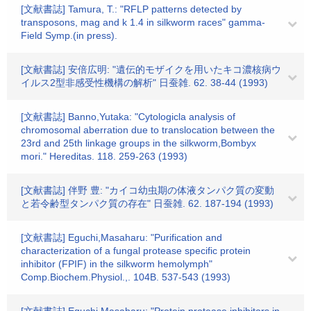
[文献書誌] Tamura, T.: "RFLP patterns detected by
transposons, mag and k 1.4 in silkworm races" gamma-
Field Symp.(in press).
[文献書誌] 安倍広明: "遺伝的モザイクを用いたキコ濃核病ウ
イルス2型非感受性機構の解析" 日蚕雑. 62. 38-44 (1993)
[文献書誌] Banno,Yutaka: "Cytologicla analysis of
chromosomal aberration due to translocation between the
23rd and 25th linkage groups in the silkworm,Bombyx
mori." Hereditas. 118. 259-263 (1993)
[文献書誌] 伴野 豊: "カイコ幼虫期の体液タンパク質の変動
と若令齢型タンパク質の存在" 日蚕雑. 62. 187-194 (1993)
[文献書誌] Eguchi,Masaharu: "Purification and
characterization of a fungal protease specific protein
inhibitor (FPIF) in the silkworm hemolymph"
Comp.Biochem.Physiol.,. 104B. 537-543 (1993)