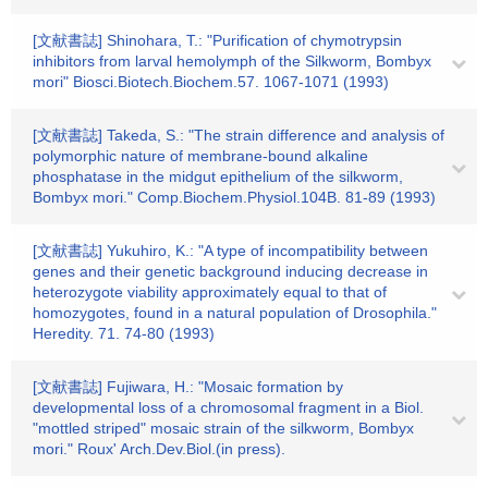
[文献書誌] Shinohara, T.: "Purification of chymotrypsin
inhibitors from larval hemolymph of the Silkworm, Bombyx
mori" Biosci.Biotech.Biochem.57. 1067-1071 (1993)
[文献書誌] Takeda, S.: "The strain difference and analysis of
polymorphic nature of membrane-bound alkaline
phosphatase in the midgut epithelium of the silkworm,
Bombyx mori." Comp.Biochem.Physiol.104B. 81-89 (1993)
[文献書誌] Yukuhiro, K.: "A type of incompatibility between
genes and their genetic background inducing decrease in
heterozygote viability approximately equal to that of
homozygotes, found in a natural population of Drosophila."
Heredity. 71. 74-80 (1993)
[文献書誌] Fujiwara, H.: "Mosaic formation by
developmental loss of a chromosomal fragment in a Biol.
"mottled striped" mosaic strain of the silkworm, Bombyx
mori." Roux' Arch.Dev.Biol.(in press).