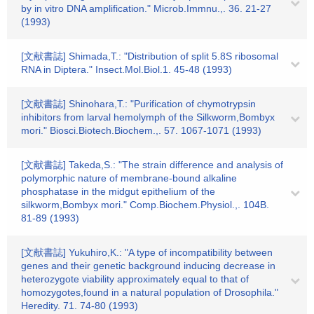
by in vitro DNA amplification." Microb.Immnu.,. 36. 21-27
(1993)
[文献書誌] Shimada,T.: "Distribution of split 5.8S ribosomal
RNA in Diptera." Insect.Mol.Biol.1. 45-48 (1993)
[文献書誌] Shinohara,T.: "Purification of chymotrypsin
inhibitors from larval hemolymph of the Silkworm,Bombyx
mori." Biosci.Biotech.Biochem.,. 57. 1067-1071 (1993)
[文献書誌] Takeda,S.: "The strain difference and analysis of
polymorphic nature of membrane-bound alkaline
phosphatase in the midgut epithelium of the
silkworm,Bombyx mori." Comp.Biochem.Physiol.,. 104B.
81-89 (1993)
[文献書誌] Yukuhiro,K.: "A type of incompatibility between
genes and their genetic background inducing decrease in
heterozygote viability approximately equal to that of
homozygotes,found in a natural population of Drosophila."
Heredity. 71. 74-80 (1993)