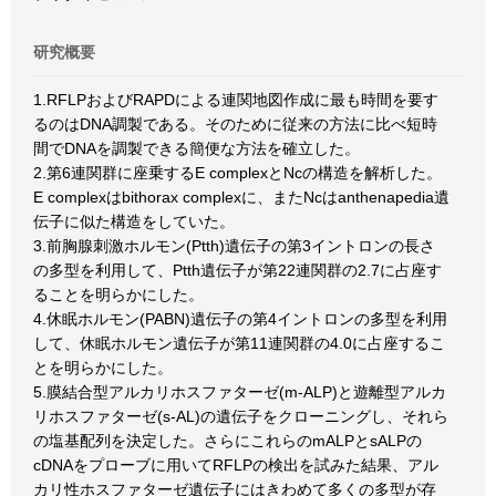
研究概要
1.RFLPおよびRAPDによる連関地図作成に最も時間を要す
るのはDNA調製である。そのために従来の方法に比べ短時
間でDNAを調製できる簡便な方法を確立した。
2.第6連関群に座乗するE complexとNcの構造を解析した。
E complexはbithorax complexに、またNcはanthenapedia遺
伝子に似た構造をしていた。
3.前胸腺刺激ホルモン(Ptth)遺伝子の第3イントロンの長さ
の多型を利用して、Ptth遺伝子が第22連関群の2.7に占座す
ることを明らかにした。
4.休眠ホルモン(PABN)遺伝子の第4イントロンの多型を利用
して、休眠ホルモン遺伝子が第11連関群の4.0に占座するこ
とを明らかにした。
5.膜結合型アルカリホスファターゼ(m-ALP)と遊離型アルカ
リホスファターゼ(s-AL)の遺伝子をクローニングし、それら
の塩基配列を決定した。さらにこれらのmALPとsALPの
cDNAをプローブに用いてRFLPの検出を試みた結果、アル
カリ性ホスファターゼ遺伝子にはきわめて多くの多型が存