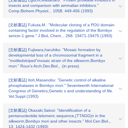
[文献書誌] Eguchi,Masaharu: "Protein protease inhibitors in
insects and comparison with ammalian inhibitors."
Comp.Biohem.Physiol.,. 105B. 449-456 (1993)
[文献書誌] Fukuta,M.: "Molecular cloning of a POU domain-
containing factor involved in the regulation of the Bombyx
sericin-1 gene." J.BioL.Chem.,. 268. 19471-19475 (1993)
[文献書誌] Fujiwara,haruhiko: "Mosaic formation by
developmental loss of a chromosomal fragment in a
"mottledstriped"mosaic strain of the silkworm,Bombyx
mori." Roux's Arch.Dev.Biol.,. (in press).
[文献書誌] Itoh,Masanobu: "Genetic control of alkaline
phosphatases in Bombyx mori." Seventeenth International
Congress of Genetics,Genetic s and understanding of life.
Vol.Suppl.(1993)
[文献書誌] Okazaki,Satosi: "Idendification of a
pentanucleotide telomeric sequence,(TTAGG)n in the
silkworm,Bombyx mori and other insects." Mol.Cen.Biol.,.
13. 1424-1432 (1993)