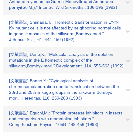
Antheraea yamam ai(Guerin-Meneville)and Antheraea
pernyi(G.-M.)." Inter.Sci,Wild Silkmoths,. 186-195 (1992)
[文献書誌] Shimada,T.: "Homeotic transformation in E^<N
K> mutant cells is not affected by neighboring normal cells
in genetic mosaics of the silkworm,Bombyx mori."
J.Sericul,Sci.,. 61. 444-450 (1992)
[文献書誌] Ueno,K.: "Molecular analysis of the deletion
mutations in the E homeotic complex of the
silkworm,Bombyx mori." Development. 114. 555-563 (1992)
[文献書誌] Banno,Y.: "Cytological analysis of
chromosomalaberration due to translocation between the
23rd and 25th linkage groups in the silkworm,Bombyx
mori." Hereditas. 118. 259-263 (1993)
[文献書誌] Eguchi,M.: "Protein protease inhibitors in insects
and comparison with mammalian inhibitors."
Comp.Biochem.Physiol. 105B. 449-456 (1993)