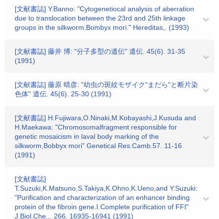
[文献書誌] Y.Banno: "Cytogenetiocal analysis of aberration
due to translocation between the 23rd and 25th linkage
groups in the silkworm,Bombyx mori." Hereditas,. (1993)
[文献書誌] 藤井 博: "分子多型の遺伝" 遺伝. 45(6). 31-35
(1991)
[文献書誌] 藤原 晴彦: "幼虫の斑紋モザイク“まだら"と断片染
色体" 遺伝. 45(6). 25-30 (1991)
[文献書誌] H.Fujiwara,O.Ninaki,M.Kobayashi,J.Kusuda and
H.Maekawa: "Chromosomalfragment responsible for
genetic mosaicism in laval body marking of the
silkworm,Bobbyx mori" Genetical Res.Camb.57. 11-16
(1991)
[文献書誌]
T.Suzuki,K.Matsuno,S.Takiya,K.Ohno,K.Ueno,and Y.Suzuki:
"Purification and characterization of an enhancer binding
protein of the fibroin gene.I.Complete purification of FFI"
J.Biol.Che.,. 266. 16935-16941 (1991)