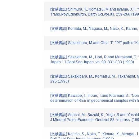
[文献書誌] Shimura, T., Komatsu, M.and Iiyama, J.T.: "G
Trans.Roy.Edinburgh, Earth Sci.vol.83. 259-268 (199
[文献書誌] Komatu, M., Nagasa, M., Naito, K., Kanno, K
[文献書誌] Sakakibara, M.and Ohta, T.: "P/T path of Ka
[文献書誌] Sakakibara, M., Hori, R.and Murakami, T.: "E
Japan." J.Geol.Soc.Japan. vol.99. 831-833 (1993)
[文献書誌] Sakakibara, M., Komatsu, M., Takahashi, M.,
296 (1993)
[文献書誌] Kawabe, I., Inoue, T.and Kitamura S.: "Comp
determination of REE in geochemical samples with hi
[文献書誌] Adachi, M., Suzuki, K., Yogo, S.and Yoshida, 
J.Mineral.Petrol.Economic Geol.vol.88, in press. (19
[文献書誌] Kojima, S., Naka, T., Kimura, K., Mengal, J.