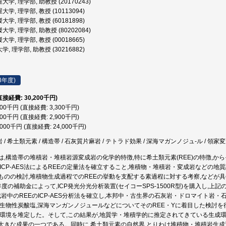
学, 理学部, 助教授 (20170243)
学, 理学部, 教授 (10113094)
学, 理学部, 教授 (60181898)
学, 理学部, 助教授 (80202084)
学, 理学部, 教授 (00018665)
, 理学部, 助教授 (30216882)
3年度)
直接経費: 30,200千円)
300千円 (直接経費: 3,300千円)
900千円 (直接経費: 2,900千円)
,000千円 (直接経費: 24,000千円)
岩 / 希土類元素 / 構造帯 / 石灰質片麻岩 / テトラド効果 / 深海マガンノジュ-ル / 領家
は,構造帯の堆積岩・堆積岩源変成岩の化学的特徴,特に希土類元素(REE)の特徴,
,ICP-AES法によるREEの定量法を確立すること,堆積物・堆積岩・変成岩などの
ものの検討,堆積物生成過程でのREEの挙動を支配する素過程に対する考察,などが
度の補助金によって,ICP発光分光分析装置(セイコーSPS-1500R型)を購入し,
変成岩中のREEのICP-AES分析法を確立し,本邦中・古生界の石灰岩・ドロマイト岩
世生物性炭酸塩,深海マンガンノジュールなどについてそのREE・Yに着目した検討
成環境を堆定した。そして,この結果が,地質学・堆積学的に推定されてきている生成
大きな成果の一つである。同時に,希土類元素の自然界,とりわけ堆積物・堆積岩生成