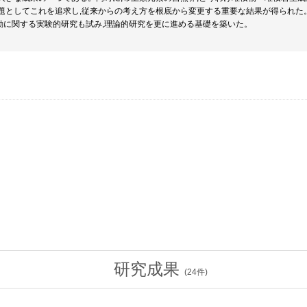
題としてこれを追求し,従来からの考え方を根底から変更する重要な結果が得られた
挙動に関する実験的研究も試み,理論的研究を更に進める基礎を築いた。
研究成果
(
24
件)