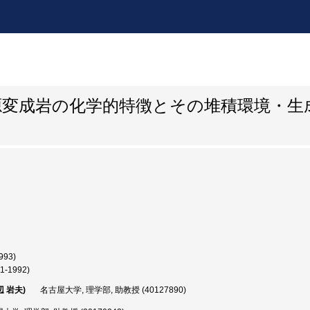
源変成岩の化学的特徴とその堆積環境・生
993)
1-1992)
辺 岩夫)
名古屋大学, 理学部, 助教授 (40127890)