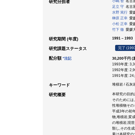
小嶋 智
名古屋大
研究分担者
足立 守
名古屋大
水野 篤行
愛媛大
榊原 正幸
愛媛大
小松 正幸
愛媛大
竹下 徹
愛媛大学
1991 – 1993
研究期間 (年度)
完了 (199
研究課題ステータス
配分額
*注記
30,200千円 (
1993年度: 3,
1992年度: 2,
1991年度: 24
堆積岩 / 石灰
キーワード
本研究の目的
研究概要
そのためには
性堆積物その
平成3年の初年
物,堆積岩,
の堆積岩,現
類し,その生
果は本研究の