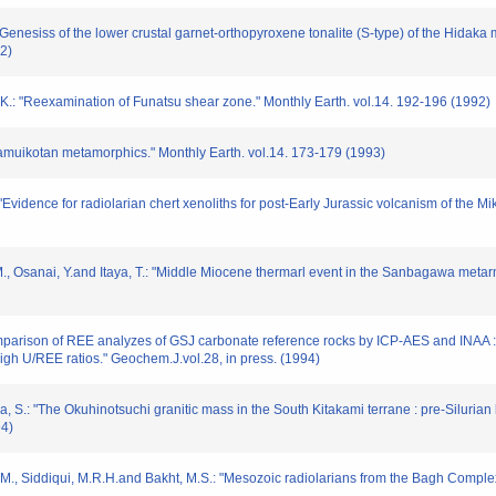
enesiss of the lower crustal garnet-orthopyroxene tonalite (S-type) of the Hidaka 
2)
.: "Reexamination of Funatsu shear zone." Monthly Earth. vol.14. 192-196 (1992)
muikotan metamorphics." Monthly Earth. vol.14. 173-179 (1993)
vidence for radiolarian chert xenoliths for post-Early Jurassic volcanism of the M
 Osanai, Y.and Itaya, T.: "Middle Miocene thermarl event in the Sanbagawa metar
arison of REE analyzes of GSJ carbonate reference rocks by ICP-AES and INAA : F
gh U/REE ratios." Geochem.J.vol.28, in press. (1994)
S.: "The Okuhinotsuchi granitic mass in the South Kitakami terrane : pre-Silurian
94)
M., Siddiqui, M.R.H.and Bakht, M.S.: "Mesozoic radiolarians from the Bagh Complex