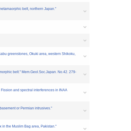
metamaorphic belt, northern Japan."
ikabu greenstones, Okuki area, western Shikoku,
morphic belt." Mem.Geol.Soc.Japan. No.42. 279-
ission and spectral interferences in INAA
 basement or Permian intrusives."
 in the Muslim Bag area, Pakistan."