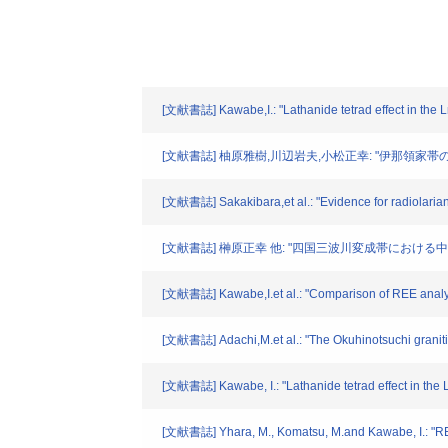
[文献書誌] Kawabe,I.: "Lathanide tetrad effect in the L
[文献書誌] 柚原雅樹,川辺岩夫,小松正幸: "伊那領家帯の変
[文献書誌] Sakakibara,et al.: "Evidence for radiolaria
[文献書誌] 榊原正幸 他: "四国三波川変成帯における中期中新
[文献書誌] Kawabe,I.et al.: "Comparison of REE analys
[文献書誌] Adachi,M.et al.: "The Okuhinotsuchi graniti
[文献書誌] Kawabe, I.: "Lathanide tetrad effect in the L
[文献書誌] Yhara, M., Komatsu, M.and Kawabe, I.: "REE 