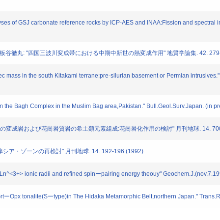
s of GSJ carbonate reference rocks by ICP-AES and INAA:Fission and spectral in
谷徹丸: "四国三波川変成帯における中期中新世の熱変成作用" 地質学論集. 42. 279-296
 mass in the south Kitakami terrane:pre-silurian basement or Permian intrusives."
 the Bagh Complex in the Muslim Bag area,Pakistan." Bull.Geol.Surv.Japan. (in pr
帯の変成岩および花崗岩質岩の希土類元素組成:花崗岩化作用の検討" 月刊地球. 14. 700-70
シア・ゾーンの再検討" 月刊地球. 14. 192-196 (1992)
 Ln^<3+> ionic radii and refined spinーpairing energy theouy" Geochem.J.(nov.7.19
GrtーOpx tonalite(Sーtype)in The Hidaka Metamorphic Belt,northern Japan." Trans.