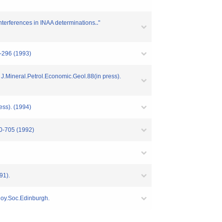
terferences in INAA determinations‥"
 (1993)
 J.Mineral.Petrol.Economic.Geol.88(in press).
ess). (1994)
5 (1992)
91).
Roy.Soc.Edinburgh.