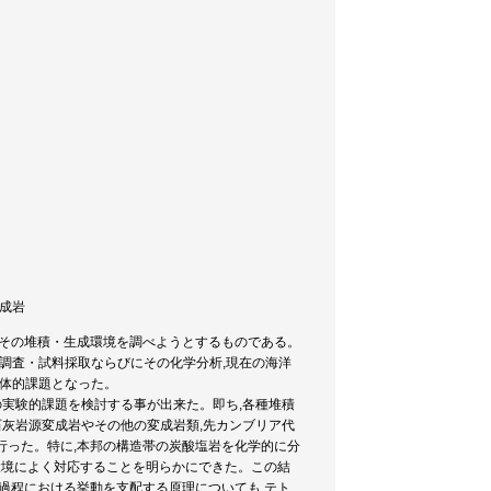
変成岩
からその堆積・生成環境を調べようとするものである。
地質調査・試料採取ならびにその化学分析,現在の海洋
具体的課題となった。
上記の実験的課題を検討する事が出来た。即ち,各種堆積
・石灰岩源変成岩やその他の変成岩類,先カンブリア代
を行った。特に,本邦の構造帯の炭酸塩岩を化学的に分
環境によく対応することを明らかにできた。この結
過程における挙動を支配する原理についても,テト