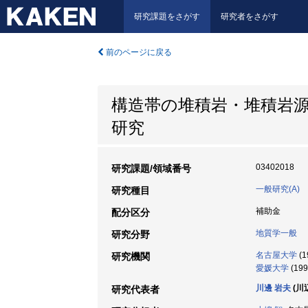
研究課題をさがす
研究者をさがす
前のページに戻る
構造帯の堆積岩・堆積岩
研究
03402018
研究課題/領域番号
一般研究(A)
研究種目
補助金
配分区分
地質学一般
研究分野
名古屋大学
(1
研究機関
愛媛大学
(199
川邊 岩夫
(川
研究代表者