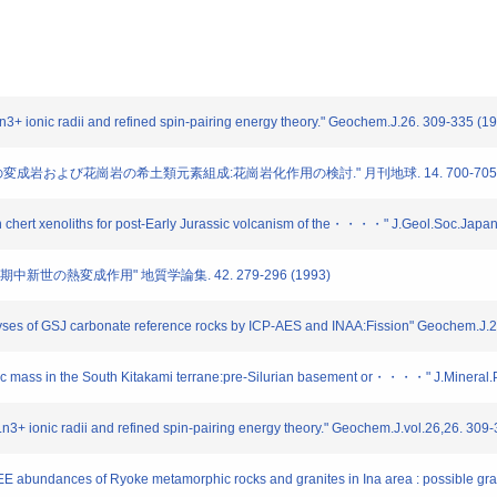
n3+ ionic radii and refined spin-pairing energy theory." Geochem.J.26. 309-335 (1
成岩および花崗岩の希土類元素組成:花崗岩化作用の検討." 月刊地球. 14. 700-705 (
n chert xenoliths for post-Early Jurassic volcanism of the・・・・" J.Geol.Soc.Japan
世の熱変成作用" 地質学論集. 42. 279-296 (1993)
es of GSJ carbonate reference rocks by ICP-AES and INAA:Fission" Geochem.J.28
c mass in the South Kitakami terrane:pre-Silurian basement or・・・・" J.Mineral.P
n3+ ionic radii and refined spin-pairing energy theory." Geochem.J.vol.26,26. 309
abundances of Ryoke metamorphic rocks and granites in Ina area : possible granit