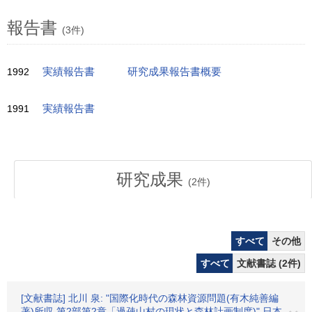
報告書
(3件)
1992
実績報告書
研究成果報告書概要
1991
実績報告書
研究成果
(
2
件)
すべて
その他
すべて
文献書誌 (2件)
[文献書誌] 北川 泉: "国際化時代の森林資源問題(有木純善編
著)所収,第2部第2章「過疎山村の現状と森林計画制度)" 日本