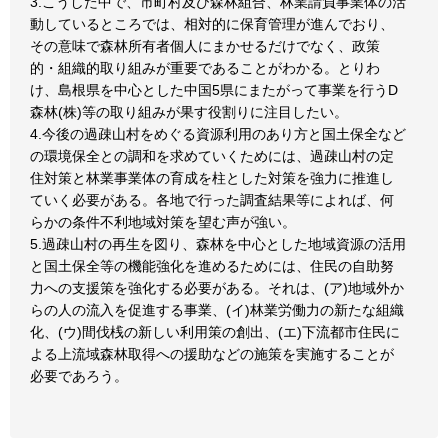
3.こうした中で、市町村及び森林組合、林業請負事業体の活
動しているところでは、相対的に保育管理が進んでおり、
その意味で森林所有者個人にまかせるだけでなく、政策
的・組織的取り組みが重要であることがわかる。とりわ
け、島根県を中心とした中国5県にまたがって事業を行うD
森林(株)等の取り組みが果す役割りに注目したい。
4.今後の過疎山村をめぐる資源利用のあり方と国土保全など
の環境保全との調和を求めていくためには、過疎山村の定
住対策と林業事業体の育成を柱とした対策を強力に推進し
ていく必要がある。各地で行った調査結果等によれば、何
らかの条件不利地域対策を望む声が強い。
5.過疎山村の再生を図り、森林を中心とした地域資源の活用
と国土保全等の機能強化を進めるためには、住民の自助努
力への支援策を強化する必要がある。それは、(ア)地域外か
らの人の流入を促進する事業、(イ)林業労働力の新たな組織
化、(ウ)間伐桟の新しい利用策の創出、(エ)下流都市住民に
よる上流域森林取得への援助などの施策を実施することが
必要であろう。