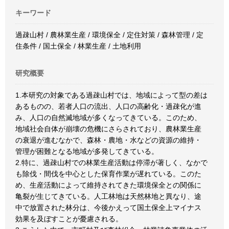
キーワード
過疎山村 / 農林業生産 / 環境保全 / 定住対策 / 森林管理 / 定
住条件 / 国土保全 / 林業生産 / 土地利用
研究概要
1.本研究の対象である過疎山村では、地域によって型の差は
あるものの、若者人口の流出、人口の高齢化・過疎化が進
み、人口の自然滅地域が多くなってきている。このため、
地域社会自体が崩壊の危機にさらされており、農林業生産
の衰退が進むなかで、森林・農地・水などの資源の維持・
管理が困難となる地域が多発してきている。
2.特に、過疎山村での林業生産活動は停滞が著しく、なかで
も除伐・間伐を中心とした保育作業が遅れている。このた
め、生産活動によって維持されてきた環境保全との関係に
亀裂が生じてきている。人工林地は天然林地と異なり、途
中で放置された林分は、今後かえって国土保全上マイナス
効果を及ぼすことが憂慮される。