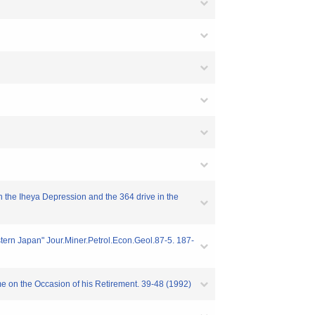
in the Iheya Depression and the 364 drive in the
stern Japan" Jour.Miner.Petrol.Econ.Geol.87-5. 187-
e on the Occasion of his Retirement. 39-48 (1992)