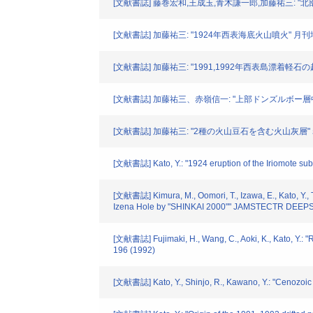
[文献書誌] 藤巻宏和,王成玉,青木謙一郎,加藤祐三: "北部北上
[文献書誌] 加藤祐三: "1924年西表海底火山噴火" 月刊地球. 1
[文献書誌] 加藤祐三: "1991,1992年西表島漂着軽石の起源" 
[文献書誌] 加藤祐三、赤嶺信一: "上部ドンズルボー層中の火
[文献書誌] 加藤祐三: "2種の火山豆石を含む火山灰層" 岩
[文献書誌] Kato, Y.: "1924 eruption of the Iriomote su
[文献書誌] Kimura, M., Oomori, T., Izawa, E., Kato, Y., T
Izena Hole by "SHINKAI 2000"" JAMSTECTR DEEP
[文献書誌] Fujimaki, H., Wang, C., Aoki, K., Kato, Y.: "
196 (1992)
[文献書誌] Kato, Y., Shinjo, R., Kawano, Y.: "Cenozoic 