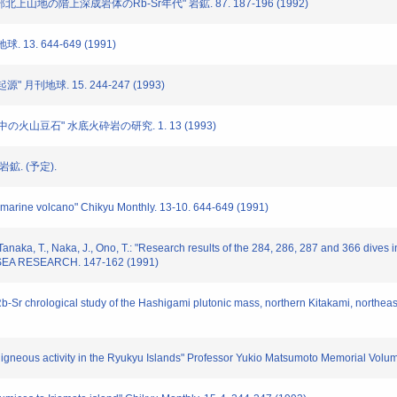
山地の階上深成岩体のRb-Sr年代" 岩鉱. 87. 187-196 (1992)
3. 644-649 (1991)
月刊地球. 15. 244-247 (1993)
山豆石" 水底火砕岩の研究. 1. 13 (1993)
鉱. (予定).
bmarine volcano" Chikyu Monthly. 13-10. 644-649 (1991)
anaka, T., Naka, J., Ono, T.: "Research results of the 284, 286, 287 and 366 dives 
SEA RESEARCH. 147-162 (1991)
Rb-Sr chrological study of the Hashigami plutonic mass, northern Kitakami, northea
igneous activity in the Ryukyu Islands" Professor Yukio Matsumoto Memorial Volum