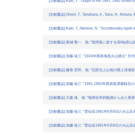
[文献書誌] Kato, Y.: "Origin of the 1991, 1992 drifted p
[文献書誌] Omori, T., Tanahara, A., Taira, H., Kimura, M
[文献書誌] Kato, Y., Akimine, N.: "Accretionatry lapill
[文献書誌] 新城 竜一、他: "琉球弧に産する高Mg安山岩およ
[文献書誌] 加藤 祐三: "1924年西表海底火山噴火" 月刊地球. 
[文献書誌] 藤巻 宏和、他: "北部北上山地の階上深成岩体のRb-
[文献書誌] 加藤 祐三: "1991,1992年西表島漂着軽石の起源"
[文献書誌] 大森 保、他: "地球化学的観測からみた西表島群発地
[文献書誌] 加藤 祐三: "雲仙岳1991年6月8日の火山豆石"
[文献書誌] 加藤 祐三: "雲仙岳1991年6月8日の火山豆