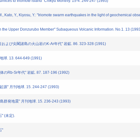
umices to Iriomote island" Chikyu Monthly. 15-4. 244-247 (1993)
., Kato, Y., Kiyosu, Y.: "Iriomote swarm earthquakes in the light of geochemical ob
i in the Upper Donzurubo Member" Subaqueous Volcanic Information. No.1. 13 (199
び尖閣諸島の火山岩のK-Ar年代" 岩鉱. 86. 323-328 (1991)
13. 644-649 (1991)
Sr年代" 岩鉱. 87. 187-196 (1992)
 月刊地球. 15. 244-247 (1993)
震" 月刊地球. 15. 236-243 (1993)
 (未定).
石"