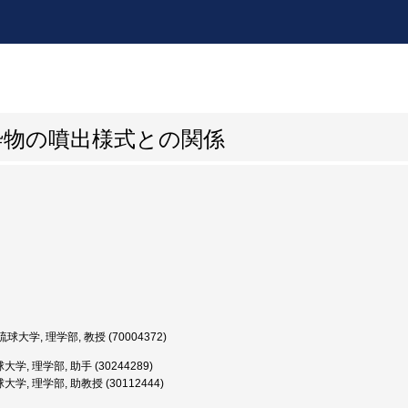
砕物の噴出様式との関係
球大学, 理学部, 教授 (70004372)
学, 理学部, 助手 (30244289)
学, 理学部, 助教授 (30112444)