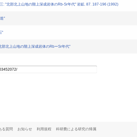
北部北上山地の階上深成岩体のRb-Sr年代" 岩鉱. 87. 187-196 (1992)
造"
石"
: "北部北上山地の階上深成岩体のRbーSr年代"
ある質問
お知らせ
利用規程
科研費による研究の帰属