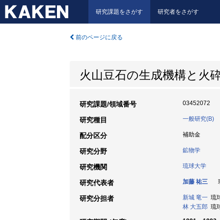
研究課題をさがす
研究者をさがす
前のページに戻る
火山豆石の生成機構と火
03452072
研究課題/領域番号
一般研究(B)
研究種目
補助金
配分区分
鉱物学
研究分野
琉球大学
研究機関
加藤 祐三
琉
研究代表者
新城 竜一
琉球大
研究分担者
林 大五郎
琉球大