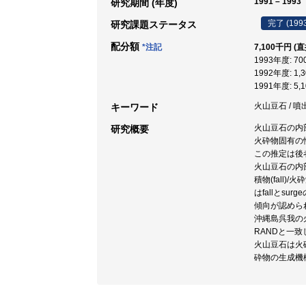
1991 – 1993
研究期間 (年度)
完了 (199
研究課題ステータス
配分額
*注記
7,100千円 (
1993年度: 7
1992年度: 1,
1991年度: 5,
火山豆石 / 噴出
キーワード
火山豆石の内
研究概要
火砕物固有の
この推定は後
火山豆石の内
積物(fall)
はfallとs
傾向が認めら
沖縄島呉我の
RANDと一
火山豆石は火
砕物の生成機