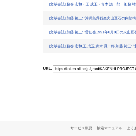
[文献書誌] 藤巻 宏和・王 成玉・青木 謙一郎・加藤 祐三: "
[文献書誌] 加藤 祐三: "沖縄島呉我産火山豆石の内部構
[文献書誌] 加藤 祐三: "雲仙岳1991年6月8日の火山豆
[文献書誌] 藤巻 宏和,王 成玉,青木 謙一郎,加藤 祐三
URL:
サービス概要
検索マニュアル
よく