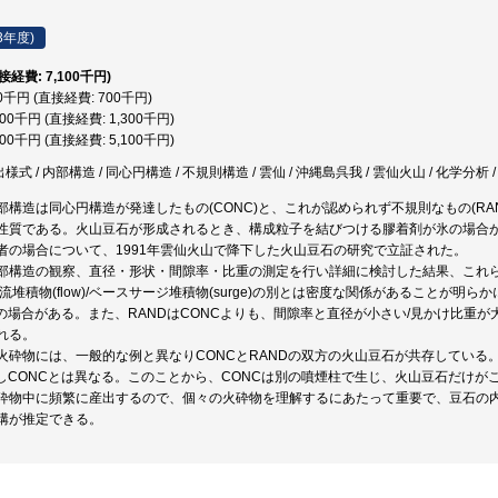
3年度)
直接経費: 7,100千円)
00千円 (直接経費: 700千円)
300千円 (直接経費: 1,300千円)
100千円 (直接経費: 5,100千円)
様式 / 内部構造 / 同心円構造 / 不規則構造 / 雲仙 / 沖縄島呉我 / 雲仙火山 / 化学分析 /
部構造は同心円構造が発達したもの(CONC)と、これが認められず不規則なもの(RA
性質である。火山豆石が形成されるとき、構成粒子を結びつける膠着剤が氷の場合がC
者の場合について、1991年雲仙火山で降下した火山豆石の研究で立証された。
部構造の観察、直径・形状・間隙率・比重の測定を行い詳細に検討した結果、これ
/火砕流堆積物(flow)/ベースサージ堆積物(surge)の別とは密度な関係があることが明らか
urgeの場合がある。また、RANDはCONCよりも、間隙率と直径が小さい/見かけ比
れる。
火砕物には、一般的な例と異なりCONCとRANDの双方の火山豆石が共存している
致しCONCとは異なる。このことから、CONCは別の噴煙柱で生じ、火山豆石だけ
砕物中に頻繁に産出するので、個々の火砕物を理解するにあたって重要で、豆石の
構が推定できる。