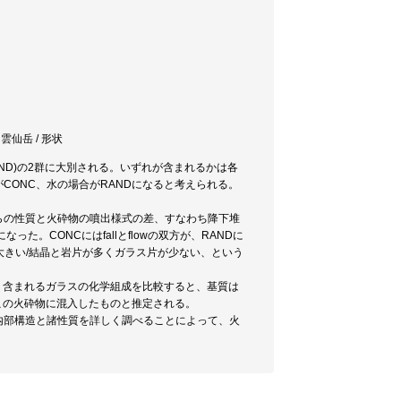
 雲仙岳 / 形状
ND)の2群に大別される。いずれが含まれるかは各
ONC、水の場合がRANDになると考えられる。
らの性質と火砕物の噴出様式の差、すなわち降下堆
になった。CONCにはfallとflowの双方が、RANDに
重が大きい/結晶と岩片が多くガラス片が少ない、という
。含まれるガラスの化学組成を比較すると、基質は
がこの火砕物に混入したものと推定される。
内部構造と諸性質を詳しく調べることによって、火