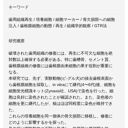
キーワード
歯周組織再生 / 培養細胞 / 細胞マーカー / 骨欠損部への細胞
注入 / 歯根膜細胞の動態 / 再生 / 組織学的観察 / GTR法
研究概要
破壊された歯周組織の修復には、再生に不可欠な細胞を絶
対数以上確保する必要がある。特に歯槽骨、セメント質、
歯根膜線維の修復には歯根膜由来細胞の果す役割が重要に
なる。
本研究では、先ず、実験動物(ビ-グル犬)の抜去歯根表面か
ら歯根膜細胞を採取し、in vitraにて継代(4〜6代)後、細胞を
細胞蛍光標識キット(Zynaxis社、USA)で染色を行った。細
胞は良好に染色されたことが確認された。また、染色後の
細胞を更に継代したが、核はほぼ同程度に染色が維持でき
た。
これらの培養細胞を同一個体の骨欠損部に移植し、修復に
どのように影響するかを探った。