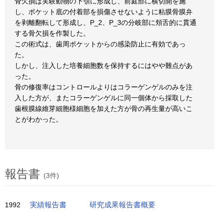
骨欠損は実験動物の下顎に形成し、前庭部に横切開を施
し、ポケット底の付着部を損傷させないように粘膜骨膜弁
を剥離翻転して形成し、P_2、P_3の分岐部に頬舌的に貫通
する骨欠損を作製した。
この術式は、歯周ポケットからの感染防止に有効であっ
た。
しかし、注入した培養細胞数を保持するにはやや難点があ
った。
骨の修復率はコントロールよりはコラーゲンゲルのみを注
入した方が、またコラーゲンゲルに同一個体から採取した
歯根膜線維芽細胞様細胞を加えた方が骨の再生量が高いこ
とがわかった。
報告書
(3件)
1992
実績報告書
研究成果報告書概要