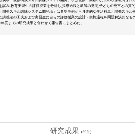
る実験・観察構成スキル訓練システム開発」班は観察・実験のための映像教材を作成
を試み,教育実習生の評価授業を分析し,指導過程と教師の発問,子どもの発言との質
元開発スキル訓練システム開発班」は典型事例から具体的な生活科単元開発スキルを
だ講義法の工夫および実習生に自らの評価授業の設計・実施過程を問題解決的なも
前年度までの研究成果と合わせて報告書にまとめた。
研究成果
(
29
件)