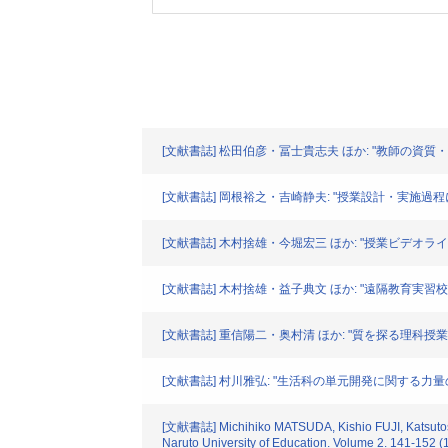
[文献書誌] 松田伯彦・冨士貴志夫 ほか: "教師の資質・力量
[文献書誌] 岡根裕之・吉崎静夫: "授業設計・実施過程にお
[文献書誌] 木村捨雄・今堀宏三 ほか: "授業ビデオライ
[文献書誌] 木村捨雄・益子典文 ほか: "遠隔教育実習校と
[文献書誌] 重信陽二・奥村清 ほか: "質を探る理科授業分析
[文献書誌] 村川雅弘: "生活科の単元開発に関する力量の育成(
[文献書誌] Michihiko MATSUDA, Kishio FUJI, Katsutoshi 
Naruto University of Education. Volume 2. 141-152 (