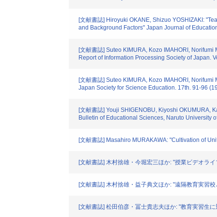
[文献書誌] Hiroyuki OKANE, Shizuo YOSHIZAKI: "Teacher
and Background Factors" Japan Journal of Education
[文献書誌] Suteo KIMURA, Kozo IMAHORI, Norifumi MASH
Report of Information Processing Society of Japan. 
[文献書誌] Suteo KIMURA, Kozo IMAHORI, Norifumi MASHI
Japan Society for Science Education. 17th. 91-96 (1
[文献書誌] Youji SHIGENOBU, Kiyoshi OKUMURA, Katsuhir
Bulletin of Educational Sciences, Naruto University 
[文献書誌] Masahiro MURAKAWA: "Cultivation of Unit De
[文献書誌] 木村捨雄・今堀宏三ほか: "授業ビデオライブラ
[文献書誌] 木村捨雄・益子典文ほか: "遠隔教育実習校と
[文献書誌] 松田伯彦・冨士貴志夫ほか: "教育実習生に対する