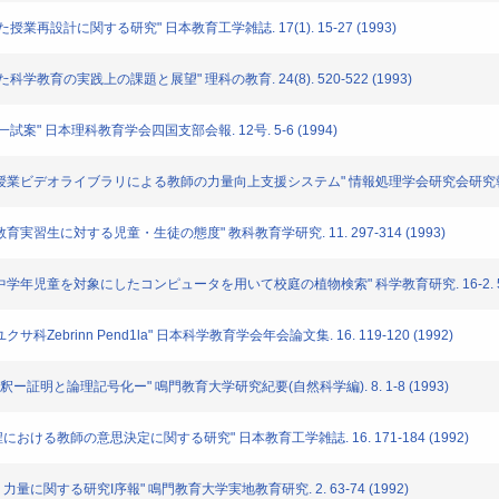
再設計に関する研究" 日本教育工学雑誌. 17(1). 15-27 (1993)
教育の実践上の課題と展望" 理科の教育. 24(8). 520-522 (1993)
" 日本理科教育学会四国支部会報. 12号. 5-6 (1994)
 "授業ビデオライブラリによる教師の力量向上支援システム" 情報処理学会研究会研究報告. 93-1
"教育実習生に対する児童・生徒の態度" 教科教育学研究. 11. 297-314 (1993)
学校中学年児童を対象にしたコンピュータを用いて校庭の植物検索" 科学教育研究. 16-2. 51-5
Zebrinn Pend1la" 日本科学教育学会年会論文集. 16. 119-120 (1992)
ー証明と論理記号化ー" 鳴門教育大学研究紀要(自然科学編). 8. 1-8 (1993)
おける教師の意思決定に関する研究" 日本教育工学雑誌. 16. 171-184 (1992)
量に関する研究I序報" 鳴門教育大学実地教育研究. 2. 63-74 (1992)