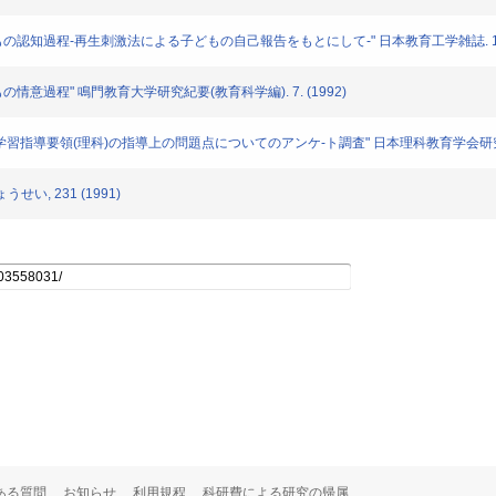
もの認知過程-再生刺激法による子どもの自己報告をもとにして-" 日本教育工学雑誌. 16. 
情意過程" 鳴門教育大学研究紀要(教育科学編). 7. (1992)
学習指導要領(理科)の指導上の問題点についてのアンケ-ト調査" 日本理科教育学会研究紀要. 32
い, 231 (1991)
ある質問
お知らせ
利用規程
科研費による研究の帰属