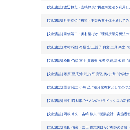
[文献書誌] 渡辺和志・吉崎静夫: "再生刺激法を利用した授業
[文献書誌] 片平克弘: "初等・中等教育全体を通してみた科学
[文献書誌] 重信陽二・奥村清ほか: "理科授業分析法の一試案
[文献書誌] 木村 捨雄,今堀 宏三,益子 典文,二見 尚之:
[文献書誌] 松田 伯彦,冨士 貴志夫,浅野 弘嗣,清水 茂: 
[文献書誌] 篠原 望,高沖 武,片平 克弘,奥村 清: "小
[文献書誌] 重信 陽二,小嶋 茂: "種分化教材としてのツユクサ科
[文献書誌] 田中 昭太郎: "ゼノンのパラドックスの新解釈
[文献書誌] 岡根 裕久・吉崎 静夫: "授業設計・実施過程に
[文献書誌] 松田 伯彦・冨士 貴志夫ほか: "教師の資質・力