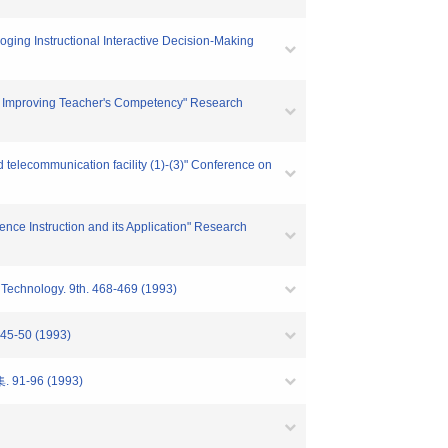
ng Instructional Interactive Decision-Making
 Improving Teacher's Competency" Research
elecommunication facility (1)-(3)" Conference on
e Instruction and its Application" Research
Technology. 9th. 468-469 (1993)
0 (1993)
96 (1993)