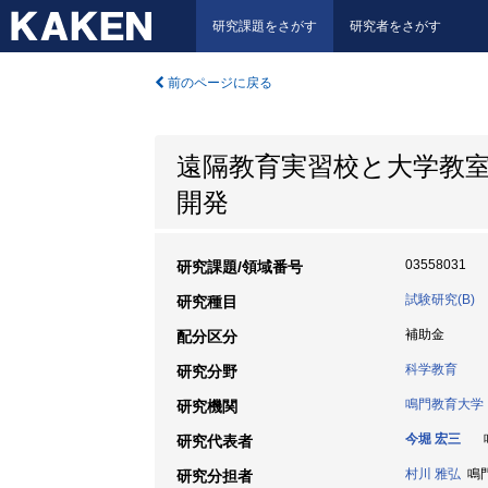
研究課題をさがす
研究者をさがす
前のページに戻る
遠隔教育実習校と大学教
開発
03558031
研究課題/領域番号
試験研究(B)
研究種目
補助金
配分区分
科学教育
研究分野
鳴門教育大学
研究機関
今堀 宏三
鳴
研究代表者
村川 雅弘
鳴門
研究分担者