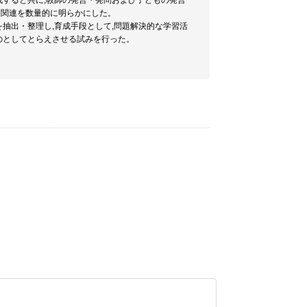
すると共に,教師の発言・発問および子どもの発言
的関連を数量的に明らかにした。
抽出・整理し,育成手段として,問題解決的な学習活
のとしてとらえさせる試みを行った。