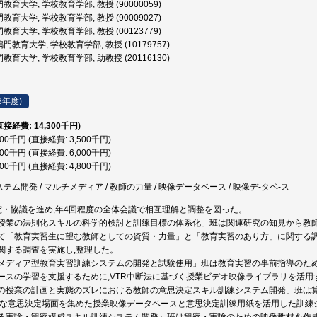
教育大学, 学校教育学部, 教授 (90000059)
教育大学, 学校教育学部, 教授 (90009027)
教育大学, 学校教育学部, 教授 (00123779)
門教育大学, 学校教育学部, 教授 (10179757)
教育大学, 学校教育学部, 助教授 (20116130)
3年度)
直接経費: 14,300千円)
500千円 (直接経費: 3,500千円)
000千円 (直接経費: 6,000千円)
800千円 (直接経費: 4,800千円)
ステム開発 / マルチメディア / 教師の力量 / 映像データベース / 映像デ-タベ-ス
究・協議を進め,年4回程度の全体会議で相互理解と調整を図った。
授業の法則化スキルの科学的検討と訓練目標の体系化」班は関連研究の知見から教師
て「教育実習生に望む教師としての資質・力量」と「教育実習のあり方」に関する調
関する調査を実施し,整理した。
メディア型教育実習訓練システムの開発と試験使用」班は教育実習の事前指導のため
ースの学習を支援するために,VTR中断法に基づく授業ビデオ映像ライブラリを活用
の授業の計画と実態のズレにおける教師の意思決定スキル訓練システム開発」班は
的な意思決定場面を集めた授業映像データベースと意思決定訓練用紙を活用した訓練