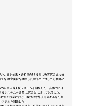
の力量を抽出・分析,整理する共に教育実習協力校
査を,教育実習を経験した学部生に対しても教師の
の自学自習支援システムを開発した。具体的には,
するシステムを開発し,実習生に対して試行した。
算数科の授業における教授の意思決定スキルを分類
システムを開発した。