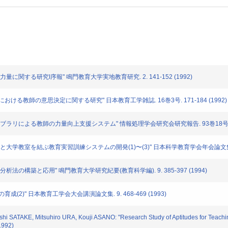
に関する研究I序報" 鳴門教育大学実地教育研究. 2. 141-152 (1992)
ける教師の意思決定に関する研究" 日本教育工学雑誌. 16巻3号. 171-184 (1992)
ブラリによる教師の力量向上支援システム" 情報処理学会研究会研究報告. 93巻18号. 45-
大学教室を結ぶ教育実習訓練システムの開発(1)〜(3)" 日本科学教育学会年会論文集. 17. 
法の構築と応用" 鳴門教育大学研究紀要(教育科学編). 9. 385-397 (1994)
2)" 日本教育工学会大会講演論文集. 9. 468-469 (1993)
SATAKE, Mitsuhiro URA, Kouji ASANO: "Research Study of Aptitudes for Teaching 
1992)