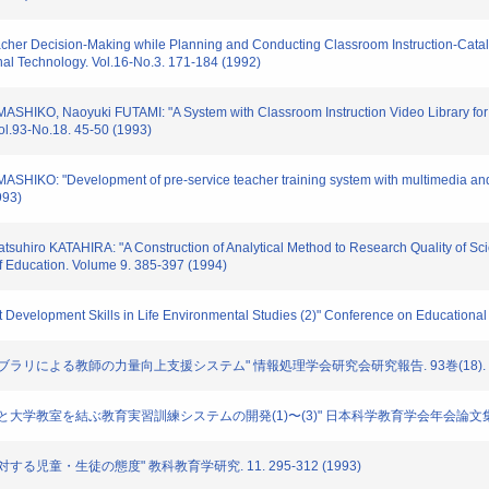
 Decision-Making while Planning and Conducting Classroom Instruction-Catalogi
al Technology. Vol.16-No.3. 171-184 (1992)
IKO, Naoyuki FUTAMI: "A System with Classroom Instruction Video Library for
Vol.93-No.18. 45-50 (1993)
KO: "Development of pre-service teacher training system with multimedia and t
993)
o KATAHIRA: "A Construction of Analytical Method to Research Quality of Scienc
of Education. Volume 9. 385-397 (1994)
velopment Skills in Life Environmental Studies (2)" Conference on Educational 
リによる教師の力量向上支援システム" 情報処理学会研究会研究報告. 93巻(18). 45-5
大学教室を結ぶ教育実習訓練システムの開発(1)〜(3)" 日本科学教育学会年会論文集. 91-
児童・生徒の態度" 教科教育学研究. 11. 295-312 (1993)