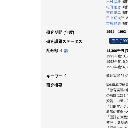
木村 捨雄
鳴門
松田 伯彦
鳴門
重信 陽二
鳴門
田中 昭太郎
鳴
吉崎 静夫
鳴門
1991 – 1993
研究期間 (年度)
完了 (199
研究課題ステータス
配分額
*注記
14,300千円 (
1993年度: 3,
1992年度: 6,
1991年度: 4,
教育実習 / シ
キーワード
5班編成で研
研究概要
「教育実習の
の教師に対し
資質・力量に
「知的マルチ
教師の事例ベ
「国語と算数
整理し,典型