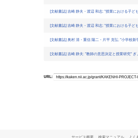
[文献書誌] 吉崎 静夫・渡辺 和志: "授業における子ど
[文献書誌] 吉崎 静夫・渡辺 和志: "授業における子どもの
[文献書誌] 奥村 清・重信 陽二・片平 克弘: "小学校新
[文献書誌] 吉崎 静夫: "教師の意思決定と授業研究" ぎょうせ
URL:
サービス概要
検索マニュアル
よく