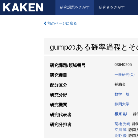
研究課題をさがす
研究者をさがす
前のページに戻る
gumpのある確率過程と
03640205
研究課題/領域番号
一般研究(C)
研究種目
補助金
配分区分
数学一般
研究分野
静岡大学
研究機関
根来 彬
静岡
研究代表者
菊地 光嗣
静岡大
研究分担者
立川 篤
静岡大学
高野 優
静岡大学