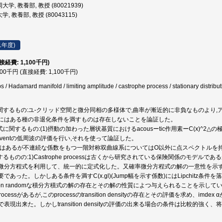
学, 教養部, 教授 (80021939)
, 教養部, 教授 (80043115)
1年度)
直接経費: 1,100千円)
100千円 (直接経費: 1,100千円)
/ Hadamard manifold / limiting amplitude / castrophe process / stationary distribu
に関するもの:ユ-クリッド空間と微分同相の多様体で,曲率が漸近的に非負なものより,
にはある種の非退化条件を満すものは存在しないことを論証した。
に関するもの:(1)摂動の加わった層状基質におけるacousーtic作用素ーC(x)^2△の極限
olventの低周波の評価を行い,それを使って論証した。
形ではあるが不連続な係数をもつ一階対称双曲線系についてはO以外に点スペクトルを
するものの:1)Castrophe processは古くから研究されている保険関係のモデ
分方程式を利用して、統一的に定式化した。又確率微分方程式の解の一意性を示すのには、係数
であった。しかしある条件を満すC(x.gl)(Jump幅を示す係数)にはLipchitz
on randomな積分方積式の解の存在とその解の性質によつ与えられることを示してい
ke processがあるが,このprocessのtransition densityの存在とその評価を求め、
表現出来た。しかしtransition densityの評価の出来る場合の条件は比較的強