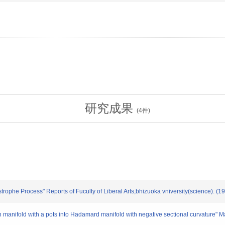
研究成果
(
4
件)
ophe Process" Reports of Fuculty of Liberal Arts,bhizuoka vniversity(science). (1
fold with a pots into Hadamard manifold with negative sectional curvature" Ma