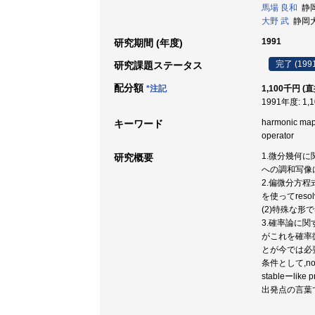
馬場 良和
静岡大
大野 武
静岡大学
1991
研究期間 (年度)
完了 (199
研究課題ステータス
配分額
*注記
1,100千円 (
1991年度: 1,
harmonic maps 
キーワード
operator
1.微分幾何
研究概要
への調和写像
2.偏微分方程式
を使ってres
(2)特殊な
3.確率論に関
がこれを確率微
とが今では必要
条件として,n
stableーli
出発点の言葉で