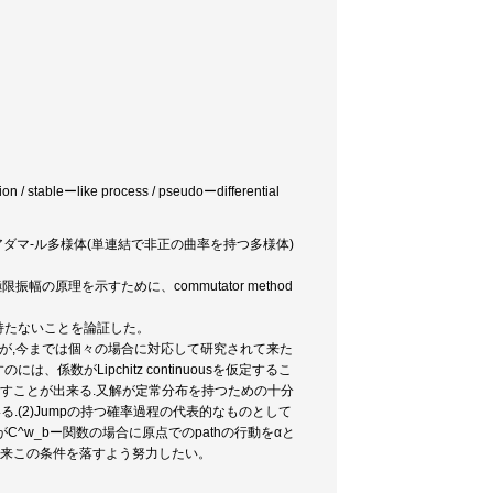
tion / stableーlike process / pseudoーdifferential
アダマ-ル多様体(単連結で非正の曲率を持つ多様体)
振幅の原理を示すために、commutator method
持たないことを論証した。
ルであるが,今までは個々の場合に対応して研究されて来た
がLipchitz continuousを仮定するこ
条件を落すことが出来る.又解が定常分布を持つための十分
る.(2)Jumpの持つ確率過程の代表的なものとして
imdex αがC^w_bー関数の場合に原点でのpathの行動をαと
く、将来この条件を落すよう努力したい。