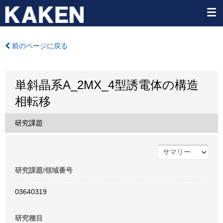
前のページに戻る
単斜晶系A_2MX_4型誘電体の構造
相転移
研究課題
研究課題/領域番号
03640319
研究種目