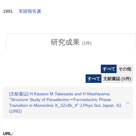
1991
実績報告書
研究成果
(
1
件)
すべて
その他
すべて
文献書誌 (1件)
[文献書誌] H.Kasano M.Takesada and H.Mashiyama:
"Structure Study of ParaelectricーFerroelectric Phase
Transition in Monoclinic K_2ZnBr_4" J.Phys.Soc.Japan. 61.
(1992)
URL: