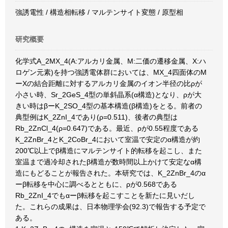
強誘電性 / 構造相転移 / マルテンサイト変態 / 原型相
研究概要
化学式A_2MX_4(A:アルカリ金属、M:二価の遷移金属、X:ハ
ロゲン元素)を持つ強誘電体群においては、MX_4四面体のM
ーXの結合距離に対するアルカリ金属のイオン半径の比ρが
小さい時、Sr_2GeS_4型の単斜晶系(α構造)となり、ρが大
きい時はβーK_2SO_4型の基本構造(β構造)をとる。前者の
典型例はK_2ZnI_4であり(ρ=0.511)、後者の典型は
Rb_2ZnCl_4(ρ=0.647)である。最近、ρが0.55程度である
K_2ZnBr_4とK_2CoBr_4において室温で安定のα構造が約
200℃以上でβ構造にマルテンサイト的転移を起こし、また
室温まで過冷却されたβ構造が数時間以上かけて安定なα構
造にもどることが報告された。本研究では、K_2ZnBr_4のα
ーβ転移を中心に調べるとともに、ρが0.568である
Rb_2ZnI_4でもαーβ転移を起こすことを新たに見いだし
た。これらの成果は、日本物理学会(92.3)で報告する予定で
ある。