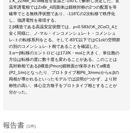
1.K_2ZnBr_4のα構造を室温と-150℃で解析し決定した。室
温常誘電相ではZnBr_4四面体は鏡映対称の2つの配置を等
確率でとる無秩序状態であり、-118℃の2次転移で秩序化
し、強誘電性を発現する。
2.β構造である高温安定状態では、ρ=0.583のK_2CoCl_4と
全く同様に、ノ-マル・インコメンシュレ-ト・コメンシュ
レ-トの転移系列をとる。そして-83℃以下ではC1clの空間群
の別のコメンシュレ-ト相であることを確認した。
3.αーβ転移のエントロピ-は17J/K・molと大きく、単位胞の
方位は転移の度に数十度も変わることがある。このことは
高対称相であるβ構造(Pmcn)鏡映面が保存されてα構造
(P2_1/m)となったり、プロトタイプ相P6_3/mmcからα,βの
両相が導かれるといったモデルでは説明がつかず、より対
称性の高い、体心立方格子をプロトタイプ相とすることが
分かった。
報告書
(1件)