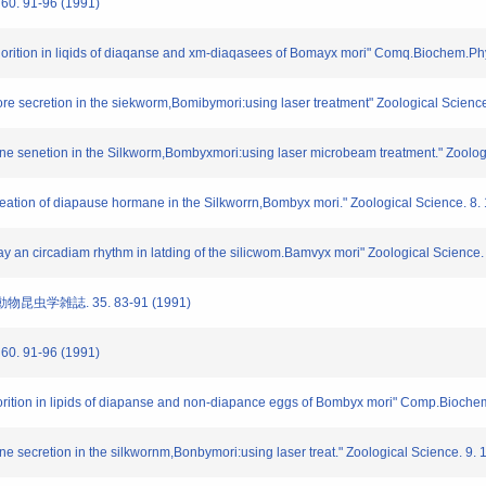
91-96 (1991)
rition in liqids of diaqanse and xm-diaqasees of Bomayx mori" Comq.Biochem.Phy
 secretion in the siekworm,Bomibymori:using laser treatment" Zoological Science
e senetion in the Silkworm,Bombyxmori:using laser microbeam treatment." Zoologi
tion of diapause hormane in the Silkworrn,Bombyx mori." Zoological Science. 8.
y an circadiam rhythm in latding of the silicwom.Bamvyx mori" Zoological Science
学雑誌. 35. 83-91 (1991)
91-96 (1991)
rition in lipids of diapanse and non-diapance eggs of Bombyx mori" Comp.Bioche
secretion in the silkwornm,Bonbymori:using laser treat." Zoological Science. 9. 