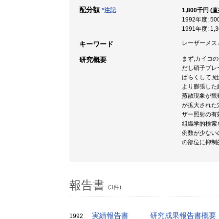
配分額
*注記
1,800千円 (
1992年度: 5
1991年度: 1,
レーザーメス / 
キーワード
まず,カイコの
研究概要
だし硝子プレー
ばらくして,
より膨張した
蒸散現象が観
が拡大された
ザー照射の有
組織学的検索
例数が少ないの
の部位に抑制
報告書
(3件)
実績報告書
研究成果報告書概要
1992