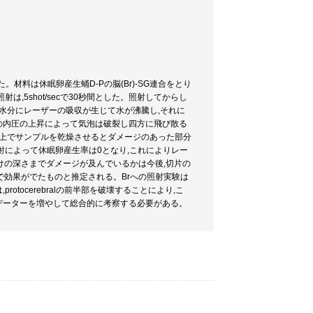
材料は休眠卵産生蛹D-Pの脳(Br)-SG連合をとり
5shot/secで30秒間とした。照射してからし
水分にレーザーの吸収が生じて水が沸騰し,それに
の内圧の上昇によって気泡は破裂し四方に飛び散る
ト上でサンプルを乾燥させるとダメージのあった部分
射によって休眠卵産生率は0となり,これによりレー
けの深さまでダメージが及んでいるかは今後,切片の
ので効果がでたものと推定される。Brへの照射実験は
tocerebralの前半部を破壊することにより,こ
,データーを増やして総合的に考察する必要がある。