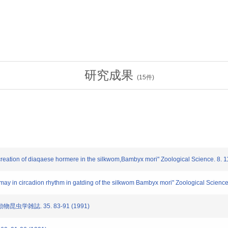
研究成果
(
15
件)
ation of diaqaese hormere in the silkwom,Bambyx mori" Zoological Science. 8. 
y in circadion rhythm in gatding of the silkwom Bambyx mori" Zoological Science
学雑誌. 35. 83-91 (1991)