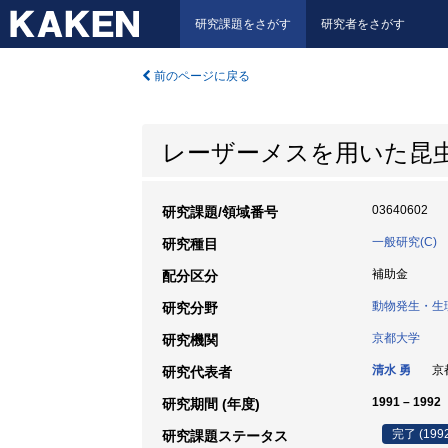
研究課題をさがす
研究者をさがす
前のページに戻る
レーザーメスを用いた昆
03640602
研究課題/領域番号
一般研究(C)
研究種目
補助金
配分区分
動物発生・生
研究分野
京都大学
研究機関
清水 勇
京都
研究代表者
1991 – 1992
研究期間 (年度)
完了 (199
研究課題ステータス