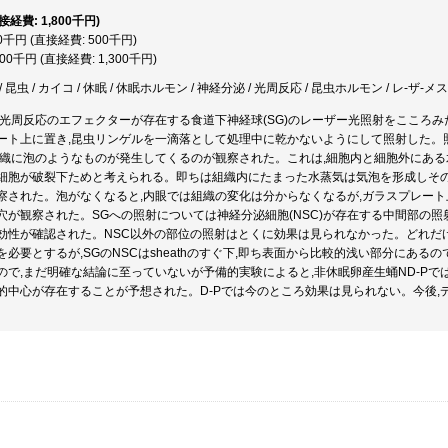
直接経費: 1,800千円)
00千円 (直接経費: 500千円)
300千円 (直接経費: 1,300千円)
昆虫 / カイコ / 休眠 / 休眠ホルモン / 神経分泌 / 光周反応 / 昆虫ホルモン / レ-ザ-メス
光周反応のエフェクターが存在する食道下神経球(SG)のレーザー光照射をこころみた。
ト上に置き,昆虫リンゲルを一滴落として処理中に乾かないようにして照射した。照射は,
組織に泡のようなものが発生してくるのが観察された。これは,細胞内と細胞外にある
細胞が破裂下ためと考えられる。即ちは組織内にたまった水蒸気は気泡を形成しそ
察された。泡がなくなると,内眼では組織の変化は分からなくなるが,ガラスプレー
穴が観察された。SGへの照射については神経分泌細胞(NSC)が存在する中間部の照
効性が確認された。NSC以外の部位の照射はとくに効果は見られなかった。どれだ
を必要とするが,SGのNSCはsheathのすぐ下,即ち表面から比較的浅い部分にある
で,まだ明確な結論に至っていないが予備的実験によると,非休眠卵産生蛹ND-Pでは,pro
的中心が存在することが予想された。D-Pでは今のところ効果は見られない。今後