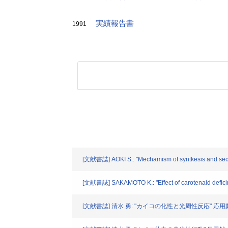
実績報告書
1991
[文献書誌] AOKI S.: "Mechamism of syntkesis and secre
[文献書誌] SAKAMOTO K.: "Effect of carotenaid deficima
[文献書誌] 清水 勇: "カイコの化性と光周性反応" 応用動物昆虫