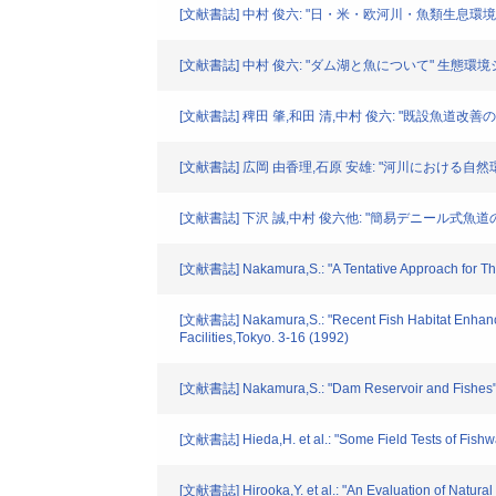
[文献書誌] 中村 俊六: "日・米・欧河川・魚類生息環境
[文献書誌] 中村 俊六: "ダム湖と魚について" 生態環境シン
[文献書誌] 稗田 肇,和田 清,中村 俊六: "既設魚道改善の
[文献書誌] 広岡 由香理,石原 安雄: "河川における自然
[文献書誌] 下沢 誠,中村 俊六他: "簡易デニール式魚道
[文献書誌] Nakamura,S.: "A Tentative Approach for The
[文献書誌] Nakamura,S.: "Recent Fish Habitat Enhance
Facilities,Tokyo. 3-16 (1992)
[文献書誌] Nakamura,S.: "Dam Reservoir and Fishes" P
[文献書誌] Hieda,H. et al.: "Some Field Tests of Fishwa
[文献書誌] Hirooka,Y. et al.: "An Evaluation of Natural