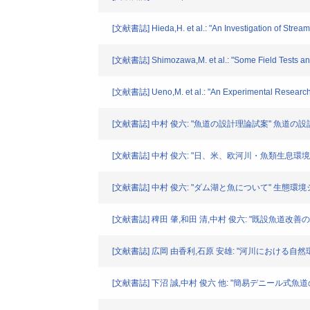
[文献書誌] Hieda,H. et al.: "An Investigation of Stream
[文献書誌] Shimozawa,M. et al.: "Some Field Tests and 
[文献書誌] Ueno,M. et al.: "An Experimental Research o
[文献書誌] 中村 俊六: "魚道の設計理論試案" 魚道の設計シ
[文献書誌] 中村 俊六: "日、米、欧河川・魚類生息環境
[文献書誌] 中村 俊六: "ダム湖と魚について" 生態環境シン
[文献書誌] 稗田 肇,和田 清,中村 俊六: "既設魚道改善の
[文献書誌] 広岡 由香利,石原 安雄: "河川における自然
[文献書誌] 下沼 誠,中村 俊六 他: "簡易デニール式魚