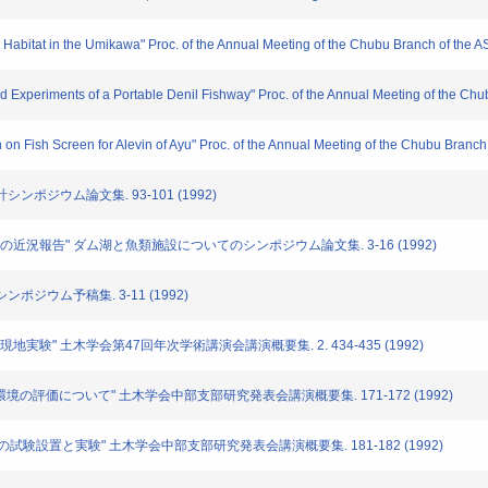
 Habitat in the Umikawa" Proc. of the Annual Meeting of the Chubu Branch of the 
Experiments of a Portable Denil Fishway" Proc. of the Annual Meeting of the Ch
n Fish Screen for Alevin of Ayu" Proc. of the Annual Meeting of the Chubu Branch
ンポジウム論文集. 93-101 (1992)
の近況報告" ダム湖と魚類施設についてのシンポジウム論文集. 3-16 (1992)
ポジウム予稿集. 3-11 (1992)
現地実験" 土木学会第47回年次学術講演会講演概要集. 2. 434-435 (1992)
環境の評価について" 土木学会中部支部研究発表会講演概要集. 171-172 (1992)
道の試験設置と実験" 土木学会中部支部研究発表会講演概要集. 181-182 (1992)