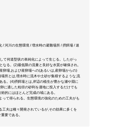
化 / 河川の生態環境 / 増水時の避難場所 / 摂餌場 / 迷
主として何道型状の単純化によって生じる。したがっ
なる。(2)最低限の流量と良好な水質が確保され,
)産卵場,および産卵場への(あるいは,産卵場からの)
避難場所とは,増水時に流木や土砂が集積するような,流
る。(4)摂餌場とは,岸辺の植生が豊かな瀬や淵に
,産卵に適した粒径の砂利を適地に投入するだけでも
,技術的にはほとんど完成の域にある。
によって得られる。生態環境の強化のための工夫がも
する工夫は種々開発されているが,その効果に多くを
そ重要である。