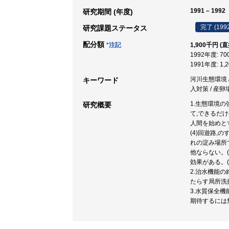
1991 – 1992
研究期間 (年度)
完了 (199
研究課題ステータス
配分額
*注記
1,900千円 (
1992年度: 7
1991年度: 1,
河川生態環境 /
キーワード
入対策 / 産卵
1.生態環境
研究概要
て,できるだ
人間を始めとす
(4)回遊路
れの淀み場所
他ならない。
効果がある。
2.治水機能
たらす局所洗
3.水質保全
期待するには