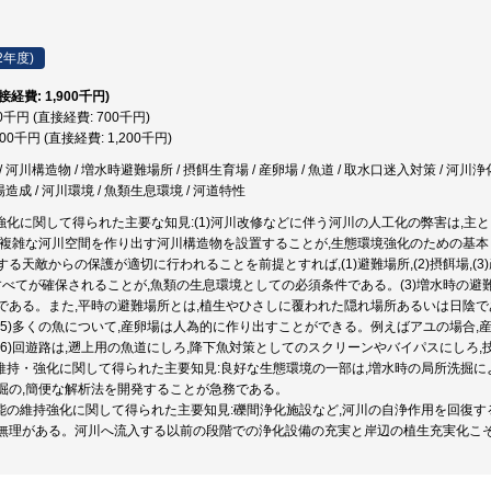
2年度)
直接経費: 1,900千円)
00千円 (直接経費: 700千円)
200千円 (直接経費: 1,200千円)
 河川構造物 / 増水時避難場所 / 摂餌生育場 / 産卵場 / 魚道 / 取水口迷入対策 / 河川浄
場造成 / 河川環境 / 魚類生息環境 / 河道特性
の強化に関して得られた主要な知見:(1)河川改修などに伴う河川の人工化の弊害は,
け複雑な河川空間を作り出す河川構造物を設置することが,生態環境強化のための基本と
る天敵からの保護が適切に行われることを前提とすれば,(1)避難場所,(2)摂餌場,(3
,のすべてが確保されることが,魚類の生息環境としての必須条件である。(3)増水時の
である。また,平時の避難場所とは,植生やひさしに覆われた隠れ場所あるいは日陰であ
(5)多くの魚について,産卵場は人為的に作り出すことができる。例えばアユの場合
(6)回遊路は,遡上用の魚道にしろ,降下魚対策としてのスクリーンやバイパスにしろ
の維持・強化に関して得られた主要知見:良好な生態環境の一部は,増水時の局所洗掘
掘の,簡便な解析法を開発することが急務である。
機能の維持強化に関して得られた主要知見:礫間浄化施設など,河川の自浄作用を回復
無理がある。河川へ流入する以前の段階での浄化設備の充実と岸辺の植生充実化こ