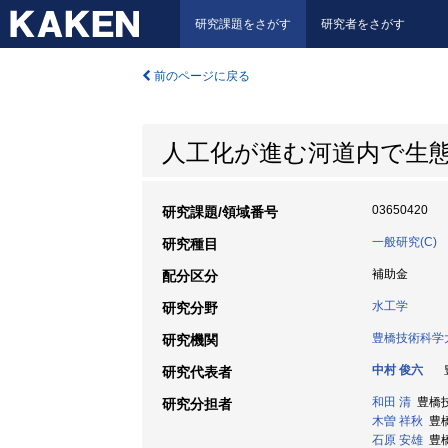
研究課題をさがす
研究者をさがす
前のページに戻る
人工化が進む河道内で生
03650420
研究課題/領域番号
一般研究(C)
研究種目
補助金
配分区分
水工学
研究分野
豊橋技術科学
研究機関
中村 俊六
豊
研究代表者
和田 清
豊橋技術
研究分担者
木曽 祥秋
豊橋
石原 安雄
豊橋