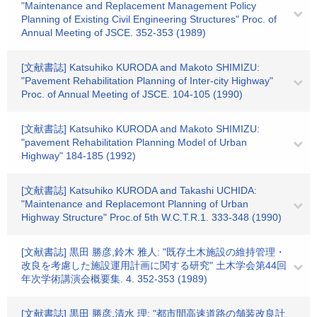
"Maintenance and Replacement Management Policy
Planning of Existing Civil Engineering Structures" Proc. of
Annual Meeting of JSCE. 352-353 (1989)
[文献書誌] Katsuhiko KURODA and Makoto SHIMIZU:
"Pavement Rehabilitation Planning of Inter-city Highway"
Proc. of Annual Meeting of JSCE. 104-105 (1990)
[文献書誌] Katsuhiko KURODA and Makoto SHIMIZU:
"pavement Rehabilitation Planning Model of Urban
Highway" 184-185 (1992)
[文献書誌] Katsuhiko KURODA and Takashi UCHIDA:
"Maintenance and Replacemont Planning of Urban
Highway Structure" Proc.of 5th W.C.T.R.1. 333-348 (1990)
[文献書誌] 黒田 勝彦,鈴木 雅人: "既存土木施設の維持管理・
改良を考慮した施設運用計画に関する研究" 土木学会第44回
年次学術講演会概要集. 4. 352-353 (1989)
[文献書誌] 黒田 勝彦,清水 理: "都市間高速道路の舗装改良計