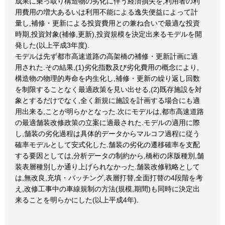
成果に乗っ取り構造物の劣化に伴う経済損失を,利用者の利
用費用の増大あるいは利用不能による逸失便益によって計
量し,補修・更新による投資費用との兼ね合いで最適な投資
時期,投資対象(補修,更新),投資規模を決定出来るモデルを開
発した(以上平成3年度).
モデルは先ず都市高速道路の高架橋の補修・更新計画に適
用された.その結果,(1)劣化指数及び劣化費用の概念により,
構造物の物理的寿命を内生化し,補修・更新の繰り返し回数
を制限することなく最適政策を見い出せる,(2)既存施設を対
象とするだけでなく,全く新規に施設を計画する場合にも適
用出来る,ことが明らかとなった.次にモデルは,都市高速道路
の最適舗装改修政策の立案に適最された.モデルの適用に際
し,舗装の劣化過程は具体的データからマルコフ過程に従う
確率モデルとして安式化した.舗装の劣化の遷移確率を支配
する要因としては,分析データの制約から,橋桁の床版種別,舗
装表層種別しか通り上げられなかった.舗装改修戦略として
は,無改良,充填・バッチング,表層打替,全面打替の4段階を考
え,改修工事中の車線規制の方法(規模,期間)も同時に決定出
来ることを明らかにした(以上平成4年).