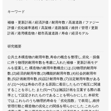
キーワード
補修・更新計画 / 経済評価 / 耐用年数 / 高速道路 / ファジー
評価 / 劣化確率過程 / 高架橋 / 道路舗装 / 維持 / 管理 / 更新
計画 / 港湾構造物 / 都市高速道路 / 寿命 / 経済モデル
研究概要
公共土木構造物の耐用年数,寿命の概念を整理し,劣化・損傷
に伴う物理的耐用年数を考慮に入れた補修・更新計画モデ
ルを提案した.構造物の耐用年数概念には,(1)物理的耐用年
数,(2)経済的耐用年数,(3)機能的耐用年数,(4)社会的耐用年
数,(5)計画耐用年数,(6)設計耐用年数,(7)法定耐用年数がある
が,(1)〜(4)は寿命の尽きる原因に着目したもので相互に関連
することを示した.また(5)〜(7)は施設計画を立案する際の基
準として設定されたものであることを明らかにした.本研究
では,これらのうち物理的寿命を「劣化指数」で表現し,維持
管理行動と構造物の劣化との関係を明らかにした.これらの