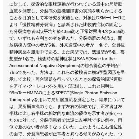
に対して、探索的な眼球運動が行われている最中の局所脳
血流を測定し、分裂病の脳機能障害の実態を明らかにする
ことを目的として本研究を実施した。対象はDSMーIIIーRに
より「慢性精神分裂病」と診断された比較的症状の固定し
た分裂病患者6名(平均年齢43.5歳)と正常対照者4名(25.8歳)
で、いずれも右利きの者を選んだ。分裂病群の内訳は、開
放病棟入院中の者が5名、外来通院中の者が一名で、全員抗
精神病薬を服用中である。また病型では、残遺型が5名、妄
想型が1名で、検査時の精神症状はSANS(Scale for the
Assessment of Negative Symptoms)の総合得点の平均が
76.5であった。方法は、これらの被検者に横S字型図形を呈
示して比較・照合課題を行っているときの探索的眼球運動
をアイマ-ク・レコ-ダ-を用いて記録し、これと同時に
99mTcーHMPAOによるSPECT(Single Photon Emission
Tomographyを用いて局所脳血流を測定した。結果について
は、局所脳血流のうち、まず左右の比較では、正常者は左
半球に比し右半球の相対的な血流の優位を示す者が多かっ
たのに対して、分裂病患者では逆に左半球で多い例や、両
側で差のない者が多くなっていた。このように左右優位性
の面で、分裂病患者が正常者と異なる傾向がみられた。つ