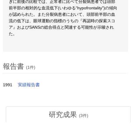
ぎに前後の比較では、正常者に比ベて分裂病患者では頭部
前半部の相対的な血流低下(いわゆる“hypofrontality")の傾向
が認められた。また分裂病患者において、頭部前半部の血
流の低下は、眼球運動の指標のうちの『再認時の探索スコ
ア』およびSANSの総合得点と関連する可能性が示唆され
た。
報告書
(1件)
1991
実績報告書
研究成果
(
3
件)