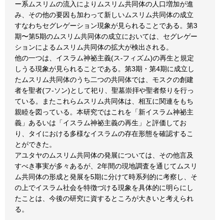
ー系ムスリムの流入によりムスリム共同体の人口増加が進
み、その他の要因も加わって新しいムスリム共同体の成立
すなわちセグレゲーション現象が見られることである。第3
期〜第5期のムスリム共同体の成立においては、セグレゲー
ションによるムスリム共同体の拡大が検出される。
他の一つは、イスラム神祕主義(ス-フィズム)の再生と規定
しうる現象が見られることである。第3期・第4期に成立し
たムスリム共同体のうち二つの共同体では、モスクの創建
者を聖者(フ-ソン)として祀り、聖墓崇拝や聖者祭りを行っ
ている。またこれらムスリム共同体は、相互に関連をもち
親睦を図っている。本研究ではこれを「新イスラム神祕主
義」あるいは「イスラム神祕主義の再生」と評価してお
り、タイにおける多様なイスラムの存在形態を確認するこ
とができた。
アユタヤのムスリム共同体の発展については、その他言及
すべき事実が多々あるが、2年間の現地調査を通じてムスリ
ム共同体の形成と発展を5期に分けて時系列的に考察し、そ
の上でイスラム社会を特徴づける現象を具体的に明らにし
たことは、今後の研究に資するところが大きいと考えられ
る。