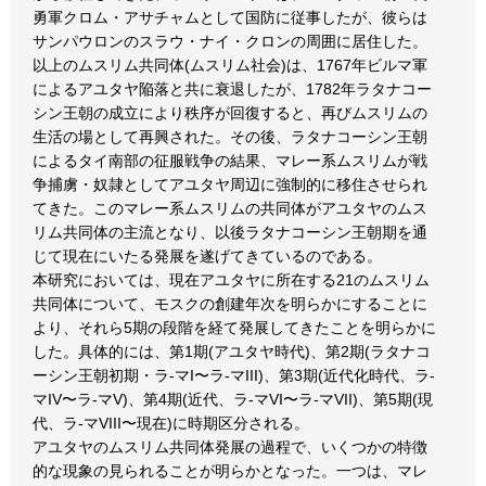
勇軍クロム・アサチャムとして国防に従事したが、彼らは
サンパウロンのスラウ・ナイ・クロンの周囲に居住した。
以上のムスリム共同体(ムスリム社会)は、1767年ビルマ軍
によるアユタヤ陥落と共に衰退したが、1782年ラタナコー
シン王朝の成立により秩序が回復すると、再びムスリムの
生活の場として再興された。その後、ラタナコーシン王朝
によるタイ南部の征服戦争の結果、マレー系ムスリムが戦
争捕虜・奴隷としてアユタヤ周辺に強制的に移住させられ
てきた。このマレー系ムスリムの共同体がアユタヤのムス
リム共同体の主流となり、以後ラタナコーシン王朝期を通
じて現在にいたる発展を遂げてきているのである。
本研究においては、現在アユタヤに所在する21のムスリム
共同体について、モスクの創建年次を明らかにすることに
より、それら5期の段階を経て発展してきたことを明らかに
した。具体的には、第1期(アユタヤ時代)、第2期(ラタナコ
ーシン王朝初期・ラ-マI〜ラ-マIII)、第3期(近代化時代、ラ-
マIV〜ラ-マV)、第4期(近代、ラ-マVI〜ラ-マVII)、第5期(現
代、ラ-マVIII〜現在)に時期区分される。
アユタヤのムスリム共同体発展の過程で、いくつかの特徴
的な現象の見られることが明らかとなった。一つは、マレ