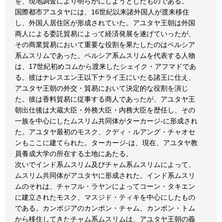
を、現地調査により明らかにしようとしたものである。
国際都市アユタヤには、16世紀以来諸外国人が渡来移住
し、外国人居住区が形成されていた。アユタヤ王朝は外国
商人による委託貿易によって経済発展を遂げていったが、
その商業貿易において重要な役割を果たしたのはペルシア
系ムスリムであった。ペルシア系ムスリムを代表する人物
は、17世紀初めコムから渡来したシェイク・アフマドであ
る。彼はナレスエン王以下ナライ王にいたる諸王に仕え、
アユタヤ王朝の外交・貿易において決定的な役割を演じ
た。彼は香料貿易に従事する商人であったが、アユタヤ王
朝出仕後は大蔵大臣・外務大臣・内務大臣を歴任し、その
一族を中心にしたムスリム共同体がターカージ-に形成され
た。アユタヤ最初のモスク、クディ・ルアング・チャオセ
ンもここに建てられた。ターカージ-は、現在、アユタヤ教
員養成大学の所在する土地にあたる。
次いでインド系ムスリム及びチャム系ムスリムによって、
ムスリム共同体がアユタヤに形成された。インド系ムスリ
ムのそれは、チャフル・ラヤンによってコーン・タキエン
に建立されたモスク、マスジド・ティキを中心にしたもの
である。カンボジアのカンポン・チャム、カンポン・トム
から移住してきたチャム系ムスリムは、アユタヤ王朝の義