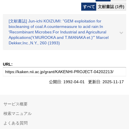
すべて
文献書誌 (1件)
[文献書誌] Jun-ichi KOIZUMI: "GEM exploitation for
biocleaning of coal:A countermeasure to acid rain:In
′Recombinant Microbes:For Industrial and Agricultural
Applications(Y.MUROOKA and T.IMANAKA et.)′" Marcel
Dekker,Inc.,N.Y., 260 (1993)
URL:
公開日: 1992-04-01 更新日: 2025-11-17
サービス概要
検索マニュアル
よくある質問