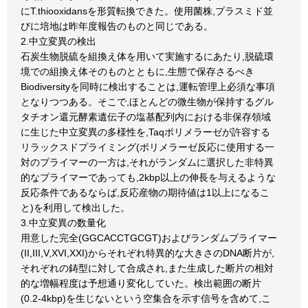
にT.thiooxidansを形質転換できた。使用菌株,プラスミド並
びに培地は昨年度報告のものと同じである。
2.中立変異の検出
石炭生物脱硫を組換え体を用いて実施するにあたり,脱硫環
境での組換え体そのものとともに,生態で保存さるべき
Biodiversityを同時に検出することは,運転管理上必須な事項
となりつつある。そこで,ほとんどの微生物が保持するグル
タチオン還元酵素遺伝子の塩基配列内における非保存領域
に生じた中立変異の多様性を,Taqポリメラーゼが許容する
リラックスドプライミング(ポリメラーゼ反応に使用する一
対のプライマーの一方は,それがランダムに選択した非特異
的なプライマーであっても,2kbp以上の伸長を与えるような
反応条件であるならば,反応産物の期待値は1以上になるこ
と)を利用して検出した。
3.中立変異の数量化
用意した完全(GGCACCTGCGT)およびランダムプライマー
(II,III,V,XVI,XXI)からそれぞれ特異的な大きさのDNA断片が,
それぞれの鋳型に対して合成され,また生成した断片の相対
的な増幅程度は予想通り変化していた。検出範囲の断片
(0.2-4kbp)を生じないという空集合を示す信号を含めて,こ