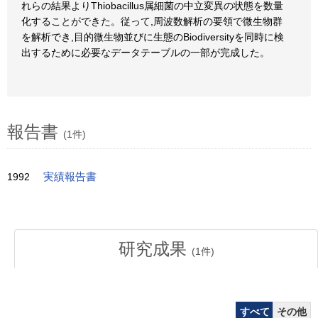
れらの結果よりThiobacillus属細菌の中立変異の状態を数量
化することができた。従って,周波数解析の要領で微生物群
を解析でき,目的微生物並びに生態のBiodiversityを同時に検
出するために必要なデータテーブルの一部が完成した。
報告書
(1件)
1992
実績報告書
研究成果
(
1
件)
すべて
その他