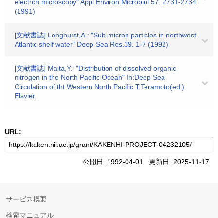
electron microscopy" Appl.Environ.Microbiol.57. 2731-2734
(1991)
[文献書誌] Longhurst,A.: "Sub-micron particles in northwest
Atlantic shelf water" Deep-Sea Res.39. 1-7 (1992)
[文献書誌] Maita,Y.: "Distribution of dissolved organic
nitrogen in the North Pacific Ocean" In:Deep Sea
Circulation of tht Western North Pacific.T.Teramoto(ed.)
Elsvier.
URL:
公開日: 1992-04-01 更新日: 2025-11-17
サービス概要
検索マニュアル