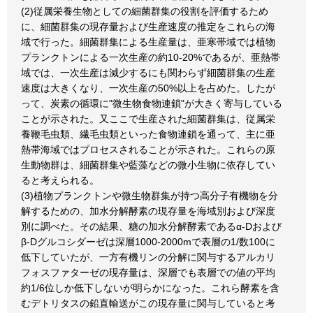
(2)従属栄養生物としての細菌群集の役割を評価するため
に、細菌群集の現存量および生産速度の推定をこれらの海
域で行った。細菌群集による生産量は、亜寒帯域では植物
プランクトンによる一次生産の約10-20%であるが、亜熱帯
域では、一次生産は減少するにも関わらず細菌群集の生産
速度は大きくなり、一次生産の50%以上を占めた。したが
って、炭素の循環に"微生物食物連鎖"が大きく寄与している
ことが示された。又ここで生産された細菌群集は、従属栄
養鞭毛虫類、繊毛虫類といった食物連鎖を通って、主に亜
熱帯海域ではプロセスされることが示された。これらの原
生動物群は、細菌群集や藍藻などの微小生物に依存してい
ると考えられる。
(3)植物プランクトンや微生物群集が持つ高分子有機物を分
解するための、加水分解酵素の現存量を海域別および深度
別に調べた。その結果、糖の加水分解酵素であるα-Dおよび
β-Dグルコシダーゼは深層1000-2000mで表層の1/数100に
低下していたが、一方有機リンの分解に関与するアルカリ
フォスファターゼの現存量は、深層でも表層での値の平均
約1/6位しか低下しないが明らかになった。これら酵素を含
むデトリタスの鉛直輸送がこの現存量に関与していると考