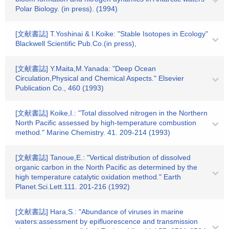
Polar Biology. (in press). (1994)
[文献書誌] T.Yoshinai & I.Koike: "Stable Isotopes in Ecology"
Blackwell Scientific Pub.Co.(in press),
[文献書誌] Y.Maita,M.Yanada: "Deep Ocean
Circulation,Physical and Chemical Aspects." Elsevier
Publication Co., 460 (1993)
[文献書誌] Koike,I.: "Total dissolved nitrogen in the Northern
North Pacific assessed by high-temperature combustion
method." Marine Chemistry. 41. 209-214 (1993)
[文献書誌] Tanoue,E.: "Vertical distribution of dissolved
organic carbon in the North Pacific as determined by the
high temperature catalytic oxidation method." Earth
Planet.Sci.Lett.111. 201-216 (1992)
[文献書誌] Hara,S.: "Abundance of viruses in marine
waters:assessment by epifluorescence and transmission