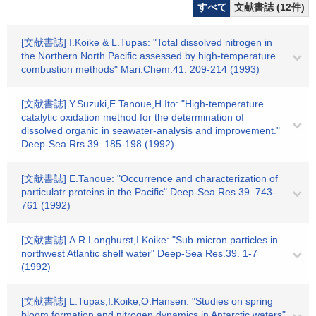
すべて
文献書誌 (12件)
[文献書誌] I.Koike & L.Tupas: "Total dissolved nitrogen in
the Northern North Pacific assessed by high-temperature
combustion methods" Mari.Chem.41. 209-214 (1993)
[文献書誌] Y.Suzuki,E.Tanoue,H.Ito: "High-temperature
catalytic oxidation method for the determination of
dissolved organic in seawater-analysis and improvement."
Deep-Sea Rrs.39. 185-198 (1992)
[文献書誌] E.Tanoue: "Occurrence and characterization of
particulatr proteins in the Pacific" Deep-Sea Res.39. 743-
761 (1992)
[文献書誌] A.R.Longhurst,I.Koike: "Sub-micron particles in
northwest Atlantic shelf water" Deep-Sea Res.39. 1-7
(1992)
[文献書誌] L.Tupas,I.Koike,O.Hansen: "Studies on spring
bloom formation and nitrogen dynamics in Antarctic waters"