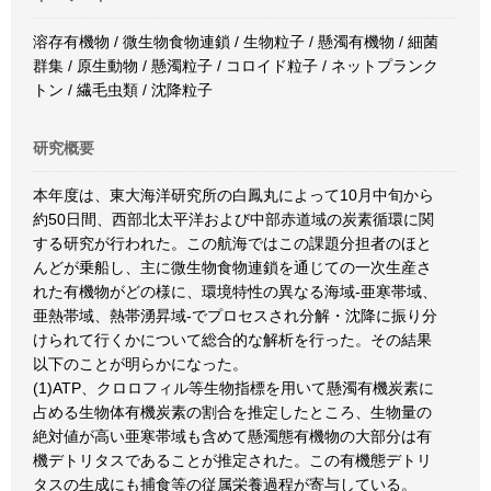
溶存有機物 / 微生物食物連鎖 / 生物粒子 / 懸濁有機物 / 細菌
群集 / 原生動物 / 懸濁粒子 / コロイド粒子 / ネットプランク
トン / 繊毛虫類 / 沈降粒子
研究概要
本年度は、東大海洋研究所の白鳳丸によって10月中旬から
約50日間、西部北太平洋および中部赤道域の炭素循環に関
する研究が行われた。この航海ではこの課題分担者のほと
んどが乗船し、主に微生物食物連鎖を通じての一次生産さ
れた有機物がどの様に、環境特性の異なる海域-亜寒帯域、
亜熱帯域、熱帯湧昇域-でプロセスされ分解・沈降に振り分
けられて行くかについて総合的な解析を行った。その結果
以下のことが明らかになった。
(1)ATP、クロロフィル等生物指標を用いて懸濁有機炭素に
占める生物体有機炭素の割合を推定したところ、生物量の
絶対値が高い亜寒帯域も含めて懸濁態有機物の大部分は有
機デトリタスであることが推定された。この有機態デトリ
タスの生成にも捕食等の従属栄養過程が寄与している。