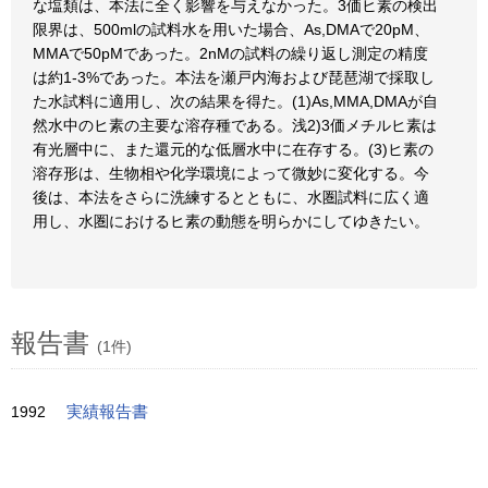
な塩類は、本法に全く影響を与えなかった。3価ヒ素の検出
限界は、500mlの試料水を用いた場合、As,DMAで20pM、
MMAで50pMであった。2nMの試料の繰り返し測定の精度
は約1-3%であった。本法を瀬戸内海および琵琶湖で採取し
た水試料に適用し、次の結果を得た。(1)As,MMA,DMAが自
然水中のヒ素の主要な溶存種である。浅2)3価メチルヒ素は
有光層中に、また還元的な低層水中に在存する。(3)ヒ素の
溶存形は、生物相や化学環境によって微妙に変化する。今
後は、本法をさらに洗練するとともに、水圏試料に広く適
用し、水圏におけるヒ素の動態を明らかにしてゆきたい。
報告書
(1件)
1992
実績報告書