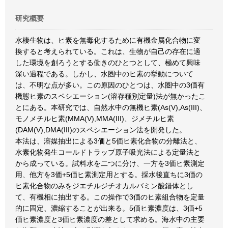
研究概要
水棲生物は、ヒ素を無毒化するために有機金属化合物に変
換すると考えられている。これは、生物が自己の存在に適
した環境を創ろうとする働きのひとつとして、極めて興味
深い過程である。しかし、水圏中のヒ素の挙動について
は、不明な点が多い。この原因のひとつは、水圏中の3価有
機態ヒ素のスペシエーション(溶存種別定量)法が無かったこ
とにある。本研究では、自然水中の無機ヒ素(As(V),As(III)、
モノメチルヒ素(MMA(V),MMA(III)、ジメチルヒ素
(DAM(V),DMA(III)のスペシエーション法を開発した。
本法は、溶媒抽出による3価と5価ヒ素化合物の分離法と、
水素化物発生コールドトラップ原子吸光法による定量法と
から成っている。試料水を二つに分け、一方を3価ヒ素測定
用、他方を3価+5価ヒ素測定用とする。採水後直ちに3価の
ヒ素化合物のみをジエチルジチオカルバミン酸錯体とし
て、有機相に抽出する。この操作で3価のヒ素組合物を定量
的に固定、濃縮することが出来る。5価ヒ素濃度は、3価+5
価ヒ素濃度と3価ヒ素濃度の差として求める。海水中の主要