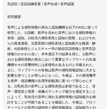
失語症 / 言語訓練装置 / 音声合成 / 音声認識
研究概要
音声による感性情報の表出と認知機構を以下の4点に絞って
研究した。1)演劇、歌声を含めた音声における感性情報の
表現・認知。2)幼児の感性表現と認知の形態、およびそれ
らの発達過程。3)霊長類の感性表現と認知能力を観測・解
析。4)顔表情とジェスチャー等の疑似言語情報と音声言語
情報のかかわり合い。本年度以下の結果を得た。1)歌声に
おける感性情報の表出において重要なヴィブラートの生成
機構やその音響特性には多様性があるものと示唆された。
また、ヴィブラートの有無は歌声の感性情報認知に大きな
影響を持つことが明らかになった。今後は、その発現機序
を発声・発語機構の生理学的観測に基づいて明らかにす
る。2)乳幼児の音声による感性表現は多様であること、音
声・環境音と情景・画像のマッチング能力を測定すること
によって、乳幼児の音声に係わる感性情報の認知能力を検
討することが可能であることを確認した。今後は、プロソ
ディーなどの音声の諸特性と感性情報表出・認知能力との