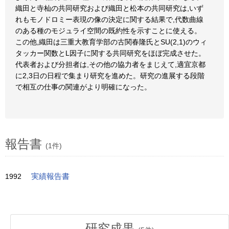
織田と寺杣の共同研究および織田と松本の共同研究は,いず
れもモノドロミー表現の像の決定に関する結果で,代数曲線
のある種のモジュライ空間の既約性を示すことに使える。
この他,織田は三重大教育学部の古関春隆氏とSU(2,1)のウィ
タッカー関数とL因子に関する共同研究をほぼ完成させた。
代表者および分担者は,その他の協力者をまじえて,適宜京都
に2,3日の日程で集まり研究を進めた。研究の進展する段階
で相互の仕事の関連がより明確になった。
報告書
(1件)
1992
実績報告書
研究成果