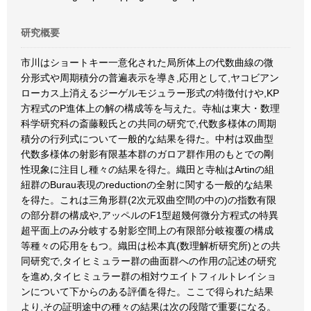
研究概要
市川はショートキー一意化された局所体上の代数曲線の微
分形式や周期積分の普遍表示を導き,応用として,ヤコビアン
ローカス上消えるジーゲルモジュラー形式の特徴付けや,KP
方程式のP進体上の解の構成等を与えた。寺杣は東大・数理
科学研究科の斎藤毅氏との共同の研究で,代数多様体の周期
積分の行列式について一般的な結果を得た。中村は双曲型
代数多様体の射影有限基本群のガロア群作用のもとでの剛
性現象に注目し種々の結果を得た。織田と寺杣はArtinの組
紐群のBurau表現のreductionの全射に関する一般的な結果
を得た。これは三角形群(2次元双曲空間の中の)の指数有限
の部分群の構成や,アッペルのF1型超幾何微分方程式の特異
超平面上のみ分岐する射影空間上の有限部分岐複覆の構成
等種々の応用をもつ。織田は松本真(数理解析研究所)との共
同研究で,タイヒミュラー群の曲面群への作用の記述の研究
を進め,タイヒミュラー群の相対ウエイトフィルトレイショ
ンについて下からのある評価を得た。ここで得られた結果
より,その証明途中の種々の結果は次の段階で重要になる。