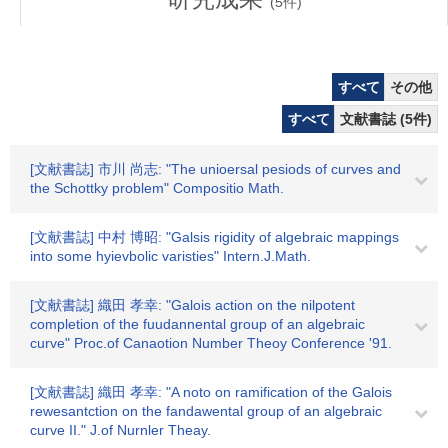
(
5
件)
すべて
その他
すべて
文献書誌 (5件)
[文献書誌] 市川 尚志: "The unioersal pesiods of curves and
the Schottky problem" Compositio Math.
[文献書誌] 中村 博昭: "Galsis rigidity of algebraic mappings
into some hyievbolic varisties" Intern.J.Math.
[文献書誌] 織田 孝幸: "Galois action on the nilpotent
completion of the fuudannental group of an algebraic
curve" Proc.of Canaotion Number Theoy Conference '91.
[文献書誌] 織田 孝幸: "A noto on ramification of the Galois
rewesantction on the fandawental group of an algebraic
curve II." J.of Nurnler Theay.