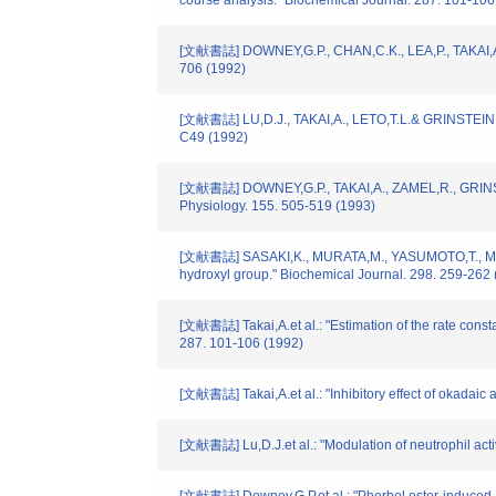
course analysis." Biochemical Journal. 287. 101-106
[文献書誌] DOWNEY,G.P., CHAN,C.K., LEA,P., TAKAI,A.& GR
706 (1992)
[文献書誌] LU,D.J., TAKAI,A., LETO,T.L.& GRINSTEIN,S.: 
C49 (1992)
[文献書誌] DOWNEY,G.P., TAKAI,A., ZAMEL,R., GRINSTEIN
Physiology. 155. 505-519 (1993)
[文献書誌] SASAKI,K., MURATA,M., YASUMOTO,T., MIESKES,
hydroxyl group." Biochemical Journal. 298. 259-262
[文献書誌] Takai,A.et al.: "Estimation of the rate consta
287. 101-106 (1992)
[文献書誌] Takai,A.et al.: "Inhibitory effect of okadaic 
[文献書誌] Lu,D.J.et al.: "Modulation of neutrophil act