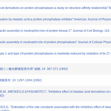
acid derivatives on protein phosphatases:a study on structure-affinity relationship
ivation by okadaic acid,a protein phosphatase inhibitor" American Journal of Physi
in assembly in neutrophils:role of protein kinase C" Journal of Cell Biology. 116
in assembly in neutrophil:role of protein phosphatases" Journal of Cellular Phys
 type 1 and type 2A protein phosphatases is markedly reduced by oxidation of its 2
酸化酵素阻害作用" 細胞. 24. 367-371 (1992)
 10. 1297-1304 (1992)
, MIESKES,G.&YASUMOTO,T.: "Inhibitory effect of okadaic acid derivatives on prot
992)
 "Estimation of the rate constants associated with the inhibitory effect of okad