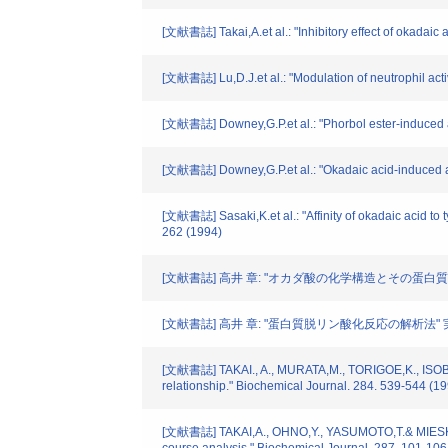
[文献書誌] Takai,A.et al.: "Inhibitory effect of okadaic 
[文献書誌] Lu,D.J.et al.: "Modulation of neutrophil act
[文献書誌] Downey,G.P.et al.: "Phorbol ester-induced act
[文献書誌] Downey,G.P.et al.: "Okadaic acid-induced act
[文献書誌] Sasaki,K.et al.: "Affinity of okadaic acid to
262 (1994)
[文献書誌] 高井 章: "オカダ酸の化学構造とその蛋白質脱リン
[文献書誌] 高井 章: "蛋白質脱リン酸化反応の解析法" 実験医学.
[文献書誌] TAKAI., A., MURATA,M., TORIGOE,K., ISOBE,M.
relationship." Biochemical Journal. 284. 539-544 (1
[文献書誌] TAKAI,A., OHNO,Y., YASUMOTO,T.& MIESKES,G.: