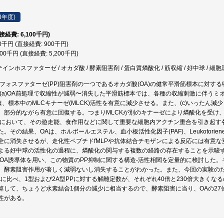
3年度)
直接経費: 6,100千円)
00千円 (直接経費: 900千円)
200千円 (直接経費: 5,200千円)
テインホスファターゼ / オカダ酸 / 酵素阻害剤 / 蛋白質燐酸化 / 筋収縮 / 好中球 / 細
インフォスファターゼ(PP)阻害剤の一つであるオカダ酸(OA)の健常平滑筋標本に対
:(a)OA前処理で収縮性が減弱〜消失した平滑筋標本では、各種の収縮刺激に伴うミオ
置は、標本中のMLCキナーゼ(MLCK)活性を有意に減少させる。また、(c)いったん減
、部分的ながら有意に回復する。つまりMLCKが別のキナーゼにより燐酸化を受け
中球において、その遊走能、食作用などに関して重要な細胞内アクチン重合を引き起す
。その結果、OAは、ホルボールエステル、血小板活性化因子(PAF)、Leukotori
全に消失させるが、走化性ペプチドfMLPや抗体結合チモザンによる反応には有意
よる好中球の活性化の過程に、燐酸化の関与する複数の経路の存在することを示唆
類のOA誘導体を用い、この物質のPP抑制に関する構造-活性相関を定量的に検討した
、酵素阻害作用が著しく減弱ないし消失することがわかった。また、今回の実験のため
Aに比べ、1型および2A型PPに対する解離定数が、それぞれ40倍と230倍大きく
算して、ちょうど水素結合1個分の減少に相当するので、酵素阻害に当り、OAの2
性がある。