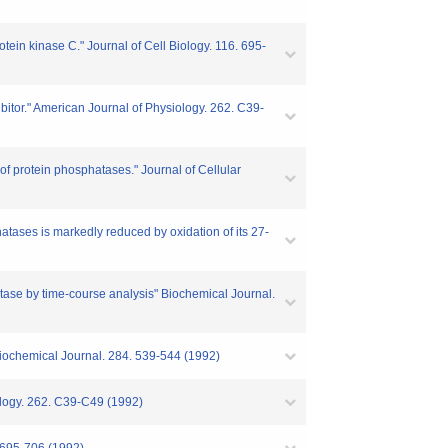
in kinase C." Journal of Cell Biology. 116. 695-
itor." American Journal of Physiology. 262. C39-
 protein phosphatases." Journal of Cellular
ases is markedly reduced by oxidation of its 27-
atase by time-course analysis" Biochemical Journal.
" Biochemical Journal. 284. 539-544 (1992)
ology. 262. C39-C49 (1992)