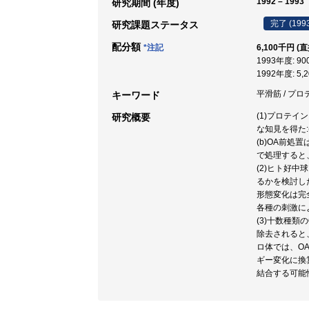
1992 – 1993
研究期間 (年度)
完了 (199
研究課題ステータス
配分額
*注記
6,100千円 (
1993年度: 9
1992年度: 5,
平滑筋 / プロ
キーワード
(1)プロテ
研究概要
な知見を得た
(b)OA前処
で処理すると
(2)ヒト好
るかを検討した
形態変化は完
各種の刺激に
(3)十数種
除去されると
ロ体では、O
ギー変化に換
結合する可能