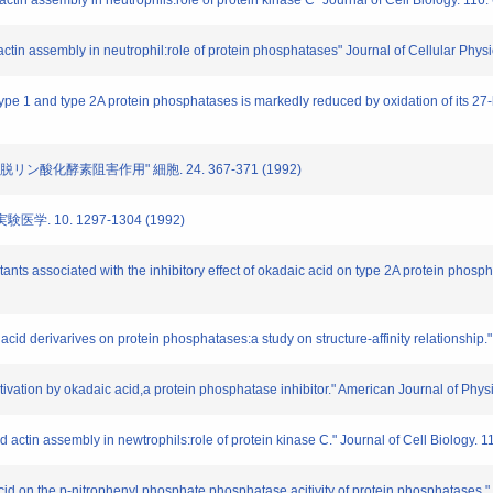
in assembly in neutrophils:role of protein kinase C" Journal of Cell Biology. 116
in assembly in neutrophil:role of protein phosphatases" Journal of Cellular Phys
 type 1 and type 2A protein phosphatases is markedly reduced by oxidation of its 2
酸化酵素阻害作用" 細胞. 24. 367-371 (1992)
 10. 1297-1304 (1992)
tants associated with the inhibitory effect of okadaic acid on type 2A protein phos
 acid derivarives on protein phosphatases:a study on structure-affinity relationshi
tivation by okadaic acid,a protein phosphatase inhibitor." American Journal of Phy
ctin assembly in newtrophils:role of protein kinase C." Journal of Cell Biology. 
acid on the p-nitrophenyl phosphate phosphatase acitivity of protein phosphatases.