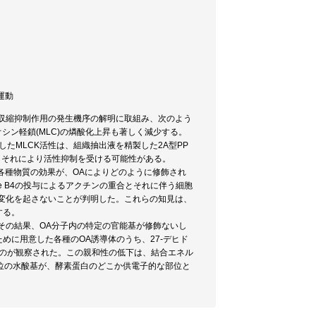
胞運動
する収縮抑制作用の発生機序の解明に取組み、次のよう
シン軽鎖(MLC)の燐酸化上昇も著しく減少する。
少したMLCK活性は、組織抽出液を精製した2A型PP
、それにより活性抑制を受ける可能性がある。
各種物質の効果が、OAによりどのように修飾され
ene B4の投与によるアクチンの重合とそれに伴う細胞
な変化を起さないことが判明した。これらの知見は、
する。
。その結果、OA分子内の特定の官能基が修飾ないし
に用意した各種のOA誘導体のうち、27-デヒド
なるのが観察された。この親和性の低下は、結合エネル
7位の水酸基が、酵素蛋白のどこか供電子的な部位と