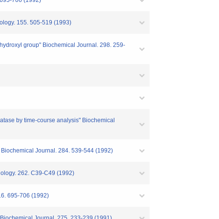
. 695-706 (1992)
iology. 155. 505-519 (1993)
7-hydroxyl group" Biochemical Journal. 298. 259-
phatase by time-course analysis" Biochemical
p." Biochemical Journal. 284. 539-544 (1992)
siology. 262. C39-C49 (1992)
116. 695-706 (1992)
" Biochemical Journal. 275. 233-239 (1991)