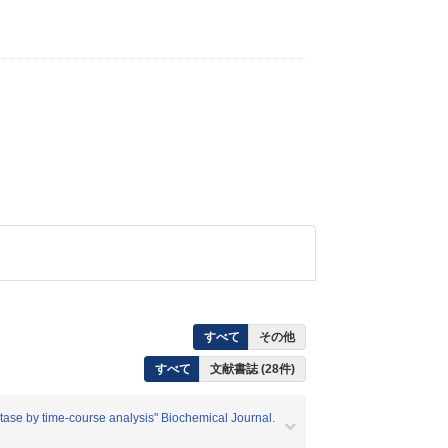
すべて
その他
すべて
文献書誌 (28件)
atase by time-course analysis" Biochemical Journal.