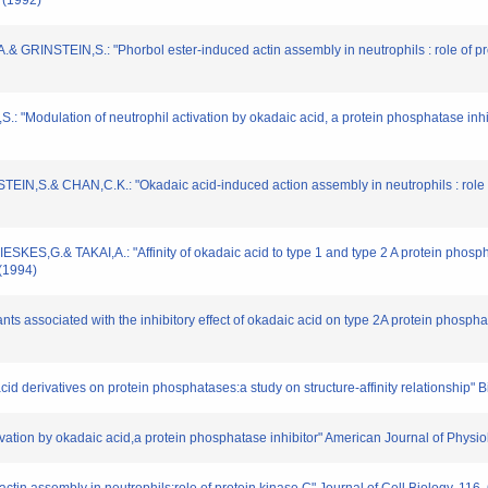
 (1992)
INSTEIN,S.: "Phorbol ester-induced actin assembly in neutrophils : role of prote
"Modulation of neutrophil activation by okadaic acid, a protein phosphatase inhib
,S.& CHAN,C.K.: "Okadaic acid-induced action assembly in neutrophils : role of
G.& TAKAI,A.: "Affinity of okadaic acid to type 1 and type 2 A protein phosphat
 (1994)
nts associated with the inhibitory effect of okadaic acid on type 2A protein phosph
acid derivatives on protein phosphatases:a study on structure-affinity relationship
ivation by okadaic acid,a protein phosphatase inhibitor" American Journal of Physi