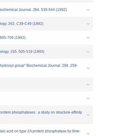
" Biochemical Journal. 284. 539-544 (1992)
ology. 262. C39-C49 (1992)
. 695-706 (1992)
iology. 155. 505-519 (1993)
7-hydroxyl group" Biochemical Journal. 298. 259-
ein phosphatases : a study on structure-affinity
aic acid on type 2A protein phosphatase by time-