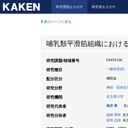
研究課題をさがす
研究者をさがす
前のページに戻る
哺乳類平滑筋組織におけ
04454136
研究課題/領域番号
一般研究(B)
研究種目
補助金
配分区分
神経・筋肉生
研究分野
名古屋大学
研究機関
高井 章
名古
研究代表者
徳納 博幸
名古屋
研究分担者
富田 忠雄
名古屋