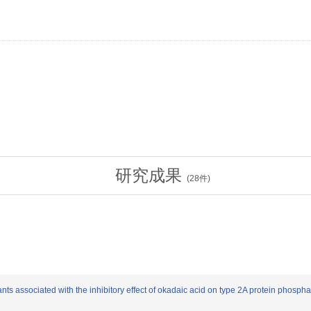
研究成果
(
28
件)
nts associated with the inhibitory effect of okadaic acid on type 2A protein phosph