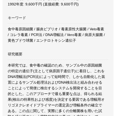
1992年度: 9,600千円 (直接経費: 9,600千円)
キーワード
食中毒原因細菌 / 腸炎ビブリオ / 毒素原性大腸菌 / Veto毒素
/ コレラ毒素 / PCR法 / DNA増幅法 / Vero毒素 / 病原大腸菌 /
黄色ブドウ球菌 / エンテロトキシン遺伝子
研究概要
本研究では、食中毒の確認のため、サンプル中の原因細菌
の特定の遺伝子(主として病原因子遺伝子)に着目し、これを
DNA増幅法(PCR法)によって短時間で、しかも自動化した装
置によるサンプル処理法およびDNA検出法と組み合わせる
ことによって簡便に検出するシステムを開発することを目
的とした。このアプローチで最も重要な点は、得られる結
果(検出の特果性および感度)を決定する要因である増幅用オ
リゴヌクレオイドプライマーの選定及び増幅条件の確立で
ある。この点に関して、実際に多くの分離菌株を用いた試