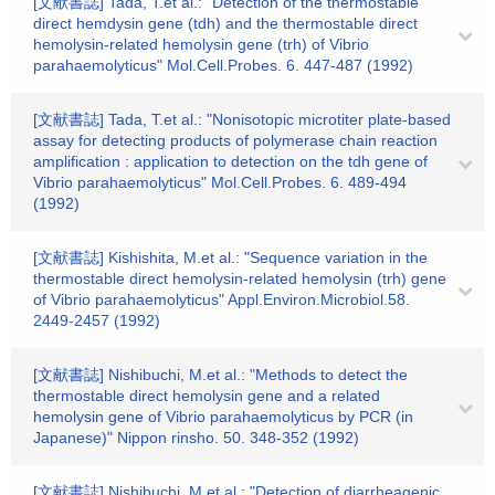
[文献書誌] Tada, T.et al.: "Detection of the thermostable
direct hemdysin gene (tdh) and the thermostable direct
hemolysin-related hemolysin gene (trh) of Vibrio
parahaemolyticus" Mol.Cell.Probes. 6. 447-487 (1992)
[文献書誌] Tada, T.et al.: "Nonisotopic microtiter plate-based
assay for detecting products of polymerase chain reaction
amplification : application to detection on the tdh gene of
Vibrio parahaemolyticus" Mol.Cell.Probes. 6. 489-494
(1992)
[文献書誌] Kishishita, M.et al.: "Sequence variation in the
thermostable direct hemolysin-related hemolysin (trh) gene
of Vibrio parahaemolyticus" Appl.Environ.Microbiol.58.
2449-2457 (1992)
[文献書誌] Nishibuchi, M.et al.: "Methods to detect the
thermostable direct hemolysin gene and a related
hemolysin gene of Vibrio parahaemolyticus by PCR (in
Japanese)" Nippon rinsho. 50. 348-352 (1992)
[文献書誌] Nishibuchi, M.et al.: "Detection of diarrheagenic