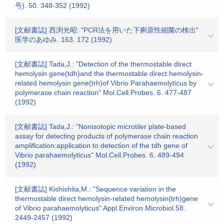
号). 50. 348-352 (1992)
[文献書誌] 西渕光昭: "PCR法を用いた下痢原性細菌の検出"
医学のあゆみ. 163. 172 (1992)
[文献書誌] Tada,J.: "Detection of the thermostable direct
hemolysin gene(tdh)and the thermostable direct hemolysin-
related hemolysin gene(trh)of Vibrio Parahaemolyticus by
polymerase chain reaction" Mol.Cell.Probes. 6. 477-487
(1992)
[文献書誌] Tada,J.: "Nonisotopic microtiler plate-based
assay for detecting products of polymerase chain reaction
amplification:application to detection of the tdh gene of
Vibrio parahaemolyticus" Mol.Cell.Probes. 6. 489-494
(1992)
[文献書誌] Kishishita,M.: "Sequence variation in the
thermostable direct hemolysin-related hemolysin(trh)gene
of Vibrio parahaemolyticus" Appl.Environ.Microbiol.58.
2449-2457 (1992)