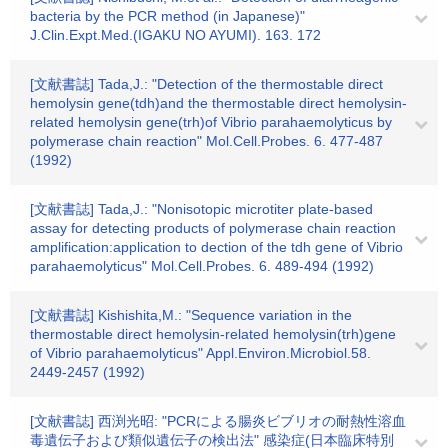
bacteria by the PCR method (in Japanese)"
J.Clin.Expt.Med.(IGAKU NO AYUMI). 163. 172
[文献書誌] Tada,J.: "Detection of the thermostable direct
hemolysin gene(tdh)and the thermostable direct hemolysin-
related hemolysin gene(trh)of Vibrio parahaemolyticus by
polymerase chain reaction" Mol.Cell.Probes. 6. 477-487
(1992)
[文献書誌] Tada,J.: "Nonisotopic microtiter plate-based
assay for detecting products of polymerase chain reaction
amplification:application to dection of the tdh gene of Vibrio
parahaemolyticus" Mol.Cell.Probes. 6. 489-494 (1992)
[文献書誌] Kishishita,M.: "Sequence variation in the
thermostable direct hemolysin-related hemolysin(trh)gene
of Vibrio parahaemolyticus" Appl.Environ.Microbiol.58.
2449-2457 (1992)
[文献書誌] 西渕光昭: "PCRによる腸炎ビブリオの耐熱性溶血
毒遺伝子および類似遺伝子の検出法" 感染症(日本臨床特別