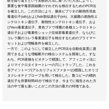
験を繰り返すという実験的方法に基づいた方法によって、
重要な食中毒原因細菌のそれぞれを検出するためのPCR法
を確立した。この方法により、腸炎ビブリオの耐熱性溶血
毒遺伝子(tdh)およびtdh類似遺伝子(trh)、大腸菌の易熱性エ
ンテロトキシ遺伝子、耐熱性エンテロトキシ遺伝子、およ
びVero毒素遺伝子、黄色ブドウ球菌の各種エンテロトキシ
遺伝子および毒素性ショック症候群毒素遺伝子、ならびに
コレラ菌のコレラ毒素遺伝子を検出するためのプライマー
セットおよび増幅条件を確立した。
一方で、このようにして確立したPCR法を自動化装置に適
用できるような増幅断片の検出システムを開発した。すな
わち、PCR産物をビオチンで標識して、アフィニティ法に
よりマイクロタイタートレーの穴にトラップした。これを
非アイソトープ(アルカリフォスファターゼ)標識したオリゴ
ヌクレオチドプローブを用いて検出した。数コピーの標的
遺伝子を所要時間45分で検出でき、今までに報告された方
法の中で最も速いことがこの方法の最大の特徴である。