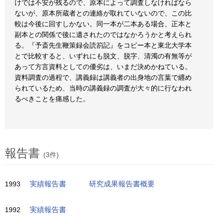
けでは不安が残るので、原本によって調査しなければなら
ないが、原本所蔵者との連絡が取れていないので、この比
較は今後に回すしかない。同一本が二本ある場合、正本と
副本との関係で後に遺されたのではなかろうかと考えられ
る。『予斎先生鞭策録会読箚記』をコピー本と東北大学本
とで比較すると、いずれにも脱文、脱字、清濁の有無等が
あって方言資料としての優劣は、いまだ決めかねている。
資料調査の過程で、講義録は講義者の出身地の言葉で纒め
られているため、当時の講義録の調査が大々的に行なわれ
るべきことを痛感した。
報告書
(3件)
1993
実績報告書
研究成果報告書概要
1992
実績報告書