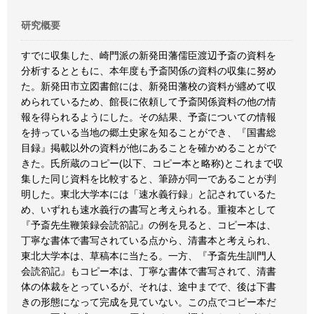
研究概要
すでに収集した、崎門派の新発田藩儒臣渡辺予斎の資料を
分析するとともに、本年度も予斎関係の資料の収集に努め
た。新発田市立図書館には、新発田藩校の資料が纒めて収
められているため、館長に依頼して予斎関係資料の他の情
報を得られるようにした。その結果、予斎についての情報
を持っている当地の郷土史家を知ることができ、『国書総
目録』掲載以外の資料が他にあることを確かめることがで
きた。氏所蔵のコピー(以下、コピー本と略称)とこれまで収
集した同じ資料を比較すると、筆跡が同一であることが判
明した。東北大学本には「速水義行録」と記されているた
め、いずれも速水義行の書写と考えられる。重複本として
『予斎先生鞭策録会読箚記』の例を見ると、コピー本は、
丁寧な書体で書写されている点から、清書本と考えられ、
東北大学本は、草稿本に当たる。一方、『予斎先生訓門人
会読箚記』もコピー本は、丁寧な書体で書写されて、清書
体の体裁をとっているが、それは、途中までで、後は下書
きの形態になって完成を見ていない。この点でコピー本だ