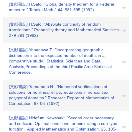
[文献書誌] H.Sato: "Global density theorem for a Federer
measure." Tohoku Math.J.44. 581-595 (1992)
[文献書誌] H.Sato: "Absolute continuity of random
translations." Probability theory and Mathematical Statistics.
279-291 (1992)
[文献書誌] Yanagawa T.: "Incorporating geographic
distribution into the expected number of deaths in a
comparative study." Statistical Sciences and Data
Analysis;Proceedings of the third Pacific Area Statistical
Conference.
[文献書誌] Yamamoto N.: "Numerical verifiecations of
solutions for nonlinear elliptic equations in nonconvex
polygonal domains." Research Report of Mathematics of
Conputation. 67-06. (1992)
[文献書誌] Hidefumi Kawasaki: "Second order necessary
and sufficient Optimal conditions for minimizing a sup-type
function." Applied Mathematics and Optimization. 26. 195-