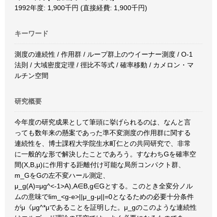
1992年度: 1,900千円 (直接経費: 1,900千円)
キーワード
測度の連続性 / 作用群 / ループ群上のウイーナー測度 / O-1
法則 / 大域密度定理 / 徑比不等式 / 確率移動 / カメロン・マ
ルチン空間
研究概要
今年度の研究成果として筆頭に挙げられるのは、なんと言
っても数年来の懸案であった準不変測度の作用群に関する
連続性を、博士課程大学院生水町仁との共同研究で、非常
に一般的な形で解決したことであろう。すなわちGを確率空
間(X,B,μ)に作用する距離付け可能な局所コンパクト群、
m_GをGの左不変ハール測定、
μ_g(A)=μg^<-1>A),A∈B,g∈Gとする。このとき全変分ノル
ムの意味でlim_<g-e>||μ_g-μ||=0となるための必要十分条件
がμ《μg^*μであることを証明した。μ_gのこのような連続性