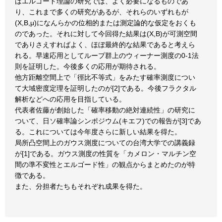
はエルゴード理論の研究では、よく必要になるものであ
り、これまで多くの研究があるが、それらのいずれもが
(X,B,μ)になんらかの位相的または測定論的な仮定をおくも
のであった。それに対して今回得た結果は(X,B)が可測空間
でありさえすればよく、ほぼ最終的な結果であると考えら
れる。早速応用としてループ群上のウィーナー測度の0-1法
則を証明した。今後多くの応用が期待される。
他方距離空間上で「徑比不等式」をみたす確率測度につい
て大域密度定理を証明したのが[2]である。今後フラクタル
解析などへの応用を目指している。
代表者佐藤が創始した「確率移動の絶対連続性」の研究に
ついて、日ソ確率論シンポジウム(キエフ)での報告が[3]であ
る。これについては今年度さらに新しい結果を得た。
局所凸空間上のガウス測度についての台湾大学での講義録
が[1]である。ガウス測度の性質を「カメロン・マルチン空
間の準不変性とエルゴード性」の観点からまとめたのが特
徴である。
また、分担者たちもそれぞれ成果を得た。