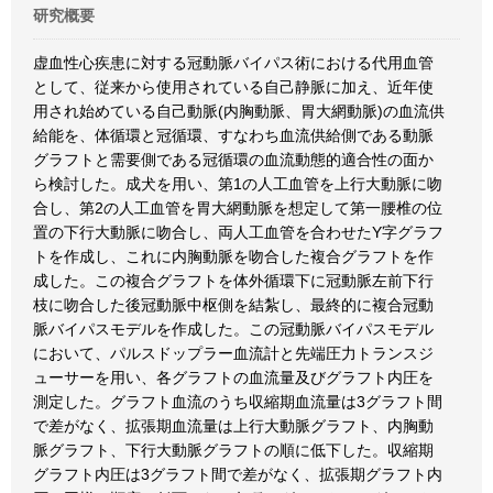
研究概要
虚血性心疾患に対する冠動脈バイパス術における代用血管
として、従来から使用されている自己静脈に加え、近年使
用され始めている自己動脈(内胸動脈、胃大網動脈)の血流供
給能を、体循環と冠循環、すなわち血流供給側である動脈
グラフトと需要側である冠循環の血流動態的適合性の面か
ら検討した。成犬を用い、第1の人工血管を上行大動脈に吻
合し、第2の人工血管を胃大網動脈を想定して第一腰椎の位
置の下行大動脈に吻合し、両人工血管を合わせたY字グラフ
トを作成し、これに内胸動脈を吻合した複合グラフトを作
成した。この複合グラフトを体外循環下に冠動脈左前下行
枝に吻合した後冠動脈中枢側を結紮し、最終的に複合冠動
脈バイパスモデルを作成した。この冠動脈バイパスモデル
において、パルスドップラー血流計と先端圧力トランスジ
ューサーを用い、各グラフトの血流量及びグラフト内圧を
測定した。グラフト血流のうち収縮期血流量は3グラフト間
で差がなく、拡張期血流量は上行大動脈グラフト、内胸動
脈グラフト、下行大動脈グラフトの順に低下した。収縮期
グラフト内圧は3グラフト間で差がなく、拡張期グラフト内