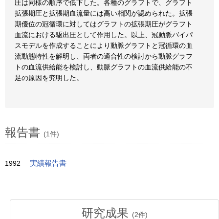
圧は同様の順序で低下した。各種のグラフトで、グラフト
拡張期圧と拡張期血流量には高い相関が認められた。拡張
期優位の冠循環に対してはグラフトの拡張期圧がグラフト
血流における駆出圧として作用した。以上、冠動脈バイパ
スモデルを作成することにより動脈グラフトと冠循環の血
流動態特性を解明し、両者の適合性の検討から動脈グラフ
トの血流供給能を検討し、動脈グラフトの血流供給能の不
足の原因を究明した。
報告書
(1件)
1992
実績報告書
研究成果
(
2
件)