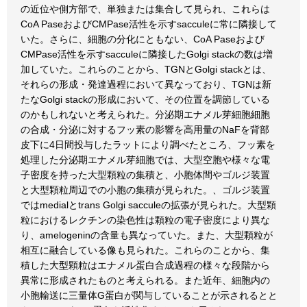
の近位や側方部で、単独または集合して見られ、これらは
CoA PaseおよびCMPase活性を示すsacculeに常に隣接して
いた。さらに、細胞の分化にともない、CoA Paseおよび
CMPase活性を示すsacculeに隣接したGolgi stackの数は増
加していた。これらのことから、TGNとGolgi stackとは、
それらの形成・発達過程において異なっており、TGNは新
たなGolgi stackの形成において、その位置を調節している
のかもしれないと考えられた。分泌期エナメル芽細胞細胞
の合成・分泌に対するフッ素の影響を高用量のNaFを背部
皮下に4日間投与したラットにより調べたところ、フッ素を
処理した分泌期エナメル芽細胞では、大型空胞や様々な電
子密度を持った大型顆粒の集積と、小胞体間やゴルジ装置
と大型顆粒周辺での小胞の集積が見られた。、ゴルジ装置
ではmedialとtrans Golgi sacculeの拡張が見られた。大型顆
粒におけるレクチンの染色性は顆粒の電子密度により異な
り、amelogeninの含量も異なっていた。また、大型顆粒が
相互に融合している像も見られた。これらのことから、集
積した大型顆粒はエナメル蛋白合成過程の様々な段階から
異常に形成されたものと考えられる。また近年、細胞内の
小胞輸送に三量体G蛋白が関与していることが示されるとと