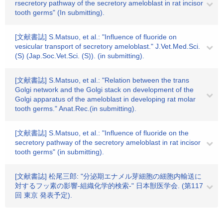
rsecretory pathway of the secretory ameloblast in rat incisor
tooth germs" (In submitting).
[文献書誌] S.Matsuo, et al.: "Influence of fluoride on
vesicular transport of secretory ameloblast." J.Vet.Med.Sci.
(S) (Jap.Soc.Vet.Sci. (S)). (in submitting).
[文献書誌] S.Matsuo, et al.: "Relation between the trans
Golgi network and the Golgi stack on development of the
Golgi apparatus of the ameloblast in developing rat molar
tooth germs." Anat.Rec.(in submitting).
[文献書誌] S.Matsuo, et al.: "Influence of fluoride on the
secretory pathway of the secretory ameloblast in rat incisor
tooth germs" (in submitting).
[文献書誌] 松尾三郎: "分泌期エナメル芽細胞の細胞内輸送に
対するフッ素の影響-組織化学的検索-" 日本獣医学会. (第117
回 東京 発表予定).