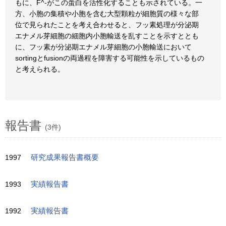
もに、F^-がこの蛋白を活性化することも示されている。一
方、小胞の集積や小胞を含む大型顆粒が細胞質の様々な部
位で見られたことを考え合わせると、フッ素処理が分泌期
エナメル芽細胞の細胞内小胞輸送を乱すことを示すととも
に、フッ素が分泌期エナメル芽細胞の小胞輸送において
sortingとfusionの両過程を障害する可能性を示しているもの
と考えられる。
報告書
(3件)
1997
研究成果報告書概要
1993
実績報告書
1992
実績報告書