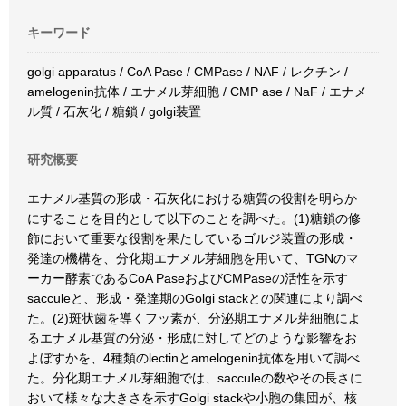
キーワード
golgi apparatus / CoA Pase / CMPase / NAF / レクチン /
amelogenin抗体 / エナメル芽細胞 / CMP ase / NaF / エナメ
ル質 / 石灰化 / 糖鎖 / golgi装置
研究概要
エナメル基質の形成・石灰化における糖質の役割を明らか
にすることを目的として以下のことを調べた。(1)糖鎖の修
飾において重要な役割を果たしているゴルジ装置の形成・
発達の機構を、分化期エナメル芽細胞を用いて、TGNのマ
ーカー酵素であるCoA PaseおよびCMPaseの活性を示す
sacculeと、形成・発達期のGolgi stackとの関連により調べ
た。(2)斑状歯を導くフッ素が、分泌期エナメル芽細胞によ
るエナメル基質の分泌・形成に対してどのような影響をお
よぼすかを、4種類のlectinとamelogenin抗体を用いて調べ
た。分化期エナメル芽細胞では、sacculeの数やその長さに
おいて様々な大きさを示すGolgi stackや小胞の集団が、核