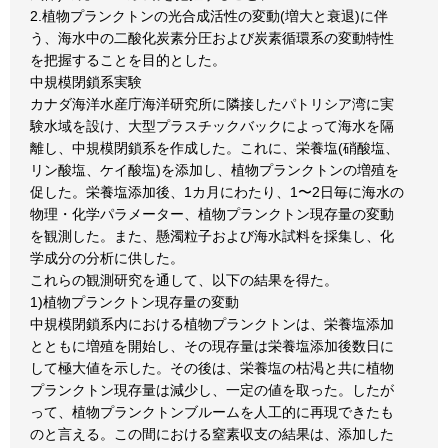
2.植物プランクトンの光合成活性の変動(増大と衰退)に伴
う、海水中の二酸化炭素分圧および炭素循環系の変動特性
を把握することを目的とした。
中規模閉鎖系実験
カナダ海洋水産庁海洋研究所に隣接したパトリシア湾に実
験水域を設け、大型プラスチックバックによって海水を隔
離し、中規模閉鎖系を作成した。これに、栄養塩(硝酸塩、
リン酸塩、ケイ酸塩)を添加し、植物プランクトンの増殖を
促した。栄養塩添加後、1カ月にわたり、1〜2日毎に海水の
物理・化学パラメーター、植物プランクトン現存量の変動
を観測した。また、懸濁粒子および海水試料を採集し、化
学成分の分析に供した。
これらの観測研究を通して、以下の結果を得た。
1)植物プランクトン現存量の変動
中規模閉鎖系内における植物プランクトンは、栄養塩添加
とともに増殖を開始し、その現存量は栄養塩添加後数日に
して極大値を示した。その後は、栄養塩の枯渇と共に植物
プランクトン現存量は減少し、一定の値を取った。したが
って、植物プランクトンブルームを人工的に再現できたも
のと言える。この間における窒素収支の結果は、添加した