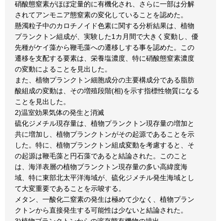
硝酸態窒素がほぼ定量的に有機化され、さらに一部は分解
されてアンモニア態窒素の変化していることを認めた。
懸濁粒子中のカロチノイド色素に関する分析結果は、植物
プランクトン組成が、実験した1カ月間で大きく変動し、優
先種がケイ藻から鞭毛藻への遷移しする事を認めた。この
遷移を支配する要素は、栄養塩濃度、特に硝酸態窒素濃度
の変動によることを見出した。
また、植物プランクトン細胞成分の主要構成分である脂肪
酸組成の変動は、その増殖段階(相)を示す指標性物質になる
ことを見出した。
2)温室効果気体の発生と消滅
硫化ジメチル現存量は、植物プランクトン現存量の増加と
共に増加し、植物プランクトンがその起源であることを示
した。特に、植物プランクトン組成変動を考慮すると、そ
の起源は鞭毛藻と円石藻であると結論された。このこと
は、海洋表層の植物プランクトン現存量の多い高緯度海
域、特に東部北太平洋海域が、硫化ジメチル発生海域とし
て大変重要であることを示唆する。
メタン、一酸化二窒素の発生は極めて少なく、植物プラン
クトンから直接発生する可能性は少ないと結論された。