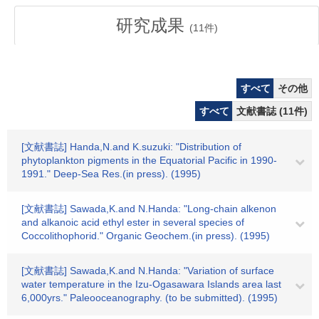
研究成果
(
11
件)
すべて
その他
すべて
文献書誌 (11件)
[文献書誌] Handa,N.and K.suzuki: "Distribution of
phytoplankton pigments in the Equatorial Pacific in 1990-
1991." Deep-Sea Res.(in press). (1995)
[文献書誌] Sawada,K.and N.Handa: "Long-chain alkenon
and alkanoic acid ethyl ester in several species of
Coccolithophorid." Organic Geochem.(in press). (1995)
[文献書誌] Sawada,K.and N.Handa: "Variation of surface
water temperature in the Izu-Ogasawara Islands area last
6,000yrs." Paleooceanography. (to be submitted). (1995)