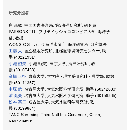
研究分担者
唐 森銘 中国国家海洋局, 第3海洋研究所, 研究員
PARSONS T.R. ブリテイッシュコロンビア大学, 海洋学
部, 教授
WONG C.S. カナダ海洋水産庁, 海洋研究所, 研究部長
工藤 栄
国立極地研究所, 北極圏環境研究センター, 助
手 (40221931)
小池 勲夫
(小池 勳夫) 東京大学, 海洋研究所, 教
授 (30107453)
高橋 正征
東京大学, 大学院・理学系研究科・理学部, 助教
授 (50111357)
中塚 武
名古屋大学, 大気水圏科学研究所, 助手 (60242880)
濱 健夫
名古屋大学, 大気水圏科学研究所, 助手 (30156385)
松本 英二
名古屋大学, 大気水圏科学研究所, 教
授 (30199864)
TANG Sen-ming Third Natl.Inst.Oceanogr., China,
Res.Scientist