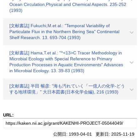
Ocean Circulation,Physical and Chemical Aspects. 235-252
(1993)
[文献書誌] Fukuchi,M.et al.: "Temporal Variability of
Particulate Flux in the Northern Bering Sea" Continental
Shelf Research. 13. 693-704 (1993)
[文献書誌] Hama,T.et al.: "^<13>C Tracer Methodology in
Microbial Ecology with Special Reference to Primary
Production Processes in Aquatic Environments" Advances
in Microbial Ecology. 13. 39-83 (1993)
[文献書誌] 半田 暢彦: "海も汚れていく「一億人の化学-どう
する地球環境」" 大日本図書(日本化学会編), 216 (1993)
URL:
公開日: 1993-04-01 更新日: 2025-11-19