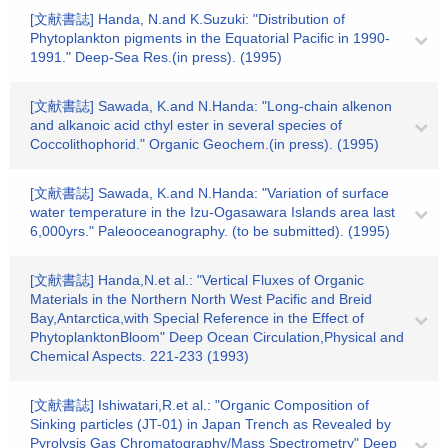
[文献書誌] Handa, N.and K.Suzuki: "Distribution of
Phytoplankton pigments in the Equatorial Pacific in 1990-
1991." Deep-Sea Res.(in press). (1995)
[文献書誌] Sawada, K.and N.Handa: "Long-chain alkenon
and alkanoic acid cthyl ester in several species of
Coccolithophorid." Organic Geochem.(in press). (1995)
[文献書誌] Sawada, K.and N.Handa: "Variation of surface
water temperature in the Izu-Ogasawara Islands area last
6,000yrs." Paleooceanography. (to be submitted). (1995)
[文献書誌] Handa,N.et al.: "Vertical Fluxes of Organic
Materials in the Northern North West Pacific and Breid
Bay,Antarctica,with Special Reference in the Effect of
PhytoplanktonBloom" Deep Ocean Circulation,Physical and
Chemical Aspects. 221-233 (1993)
[文献書誌] Ishiwatari,R.et al.: "Organic Composition of
Sinking particles (JT-01) in Japan Trench as Revealed by
Pyrolysis Gas Chromatography/Mass Spectrometry" Deep