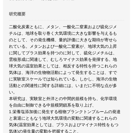
研究概要
二酸化炭素ともに、メタン、一酸化二窒素および硫化ジメ
チルは、地球を取り巻く大気環境に大きな影響を与えるも
のとして、その発生機構、量的評価に大きな期待が寄せら
れている。メタンおよび一酸化二窒素が、地球大気の上昇
に関してプラス効果を持つのに対して、硫化ジメチルは、
雲核形成に関連して、むしろマイナス効果を発揮する。地
球大気の温室効果としては、相反する特性を持つこれらの
気体は、海洋の生物物活動によって発生することは、すで
に実験室スケールでは知られている。しかし、海洋の生物
活動との関連性に関する詳細には、いまだに不明な点が多
い。
本研究は、実験室と外洋との中間的規模を持ち、化学環境
を自由に制御できる中規模閉鎖系を取り上げ、
1.栄養塩添加後に発生する植物プランクトンブルームの発達
と衰退にともなう地球大気環境の変動に関連するこれらの
気体(温室効果としては、プラスおよびマイナス特性をもつ
気体)の発生量の変動を把握すること、