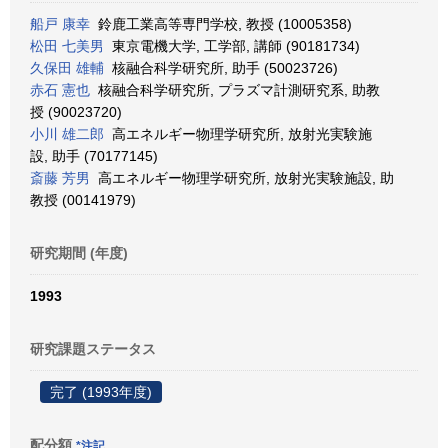
船戸 康幸
鈴鹿工業高等専門学校, 教授 (10005358)
松田 七美男
東京電機大学, 工学部, 講師 (90181734)
久保田 雄輔
核融合科学研究所, 助手 (50023726)
赤石 憲也
核融合科学研究所, プラズマ計測研究系, 助教
授 (90023720)
小川 雄二郎
高エネルギー物理学研究所, 放射光実験施
設, 助手 (70177145)
斎藤 芳男
高エネルギー物理学研究所, 放射光実験施設, 助
教授 (00141979)
研究期間 (年度)
1993
研究課題ステータス
完了 (1993年度)
配分額
*注記