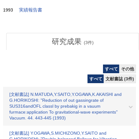
1993
実績報告書
研究成果
(
3
件)
すべて
その他
すべて
文献書誌 (3件)
[文献書誌] N.MATUDA,Y.SAITO,Y.OGAWA,K.AKAISHI and
G.HORIKOSHI: "Reduction of out gassingrate of
SUS316andOFL classl by prebakig in a vauum
furmace:application To gravitational-wave experiments"
Vacuum. 44. 443-445 (1993)
[文献書誌] Y.OGAWA,S.MICHIZONO,Y.SAITO and