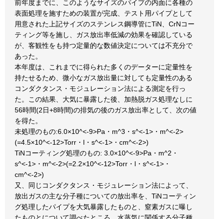
前年度までに、このようなサイズのパイプの内面に各種の
表面処理を施すための装置が完成、テスト用パイプとして
用意された上記サイズのステンレス鋼導管にTiN、CrNコー
ティング等を施し、ガス放出率低減の効果を確認している
が、客観性をも持つ定量的な数値決定については不充分で
あった。
本年度は、これまでに得られた多くのデーターに定量性を
持たせるため、微小なガス放出量に対しても定量性のある
コンダクタンス・モジュレーション法による測定を行っ
た。この結果、大気に暴露した後、加熱脱ガス処理なしに
56時間(2日+8時間)の排気の後のガス放出率として、次の値
を得た。
未処理のもの:6.0×10^<-9>Pa・m^3・s^<-1>・m^<-2>
(=4.5×10^<-12>Torr・l・s^<-1>・cm^<-2>)
TiNコーティング処理のもの: 3.0×10^<-9>Pa・m^2・
s^<-1>・m^<-2>(=2.2×10^<-12>Torr・l・s^<-1>・
cm^<-2>)
又、同じコンダクタンス・モジュレーション法によって、
放出ガスの主な分子種についての放出率を、TiNコーティン
グ処理したパイプを大気暴露したものと、窒素ガスに曝し
たものとについて調べたところ、水蒸気に関係する分子種