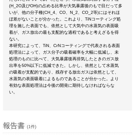
(H_2O及びOH)の占める比率が大気暴露後のもで目だって多
いが、他の分子種(CH_4、CO、N_2、CO_2等)にはそれほ
ぼ差がないことが分かった。これより、TiNコーティング処
理を施した表面でも、依然として大気中の水蒸気の表面吸
着が、ガス放出の最も支配的な過程であると考えざるを得
ない。
本研究によって、TiN、CrNコーティングで代表される表面
処理法によって、ガス分子の吸着確率を大幅に低減し、未
処理のものに比べて、大気暴露後再排気したときのガス放
出率を50%以下に低減できた。しかし、依然として水蒸気
の吸着が支配的であり、残存する放出ガスは依然として、
水蒸気の表面吸着によるものであることが分かった。より
有効な表面処理法は今後の開発に期待しなければならな
い。
報告書
(1件)