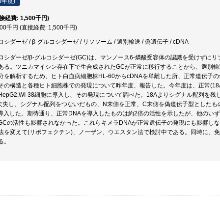
3年度)
直接経費: 1,500千円)
500千円 (直接経費: 1,500千円)
ダーゼ / β-グルコシダーゼ / リソソーム / 選別輸送 / 偽遺伝子 / cDNA
ロシダーゼ/β-グルコシダーゼ(GC)は、マンノース6-燐酸受容体の認識を受けず
ある。ツニカマイシン存在下で生合成されたGCが正常に移行することから、選別輸
分を解析するため、ヒト白血病細胞株HL-60からcDNAを単離した所、正常遺伝
その構造と各種ヒト細胞株での発現について昨年度、報告した。今年度は、正常(18A)
epG2,WI-38細胞に導入し、その発現について調べた。18Aよりシグナル配列を残
欠失し、シグナル配列をつないだもの、N末側を正常、C末側を偽遺伝子型としたも
法で導入した。期待通り、正常DNAを導入したものは約2倍の活性を示したが、他のい
GCの活性も影響されなかった。これらキメラDNAが正常遺伝子の発現にも影響しない
法を変えて(リポフェクチン)、ノーザン、ウエスタン法で検討中である。同時に、
る。