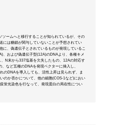
にリソソームへと移行することが知られているが、その
送には糖鎖が関与していないことが予想されてい
子の他に、偽遺伝子とされているものが発現しているこ
、および偽遺伝子型(12A)のDNAより、各種キメ
し、N末から337塩基を欠失したもの、12Aの対応す
の、など五種のDNAを発現ベクターに挿入し、
ずれのDNAを導入しても、活性上昇は見られず、ま
のか否かについて、他の細胞(COS-1など)におい
免疫蛍光染色を行なって、発現蛋白の局在性につい