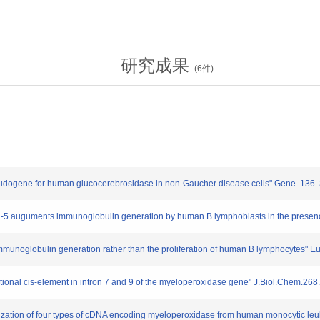
研究成果
(
6
件)
seudogene for human glucocerebrosidase in non-Gaucher disease cells" Gene. 136.
5 auguments immunoglobulin generation by human B lymphoblasts in the presence
unoglobulin generation rather than the proliferation of human B lymphocytes" Eu
ptional cis-element in intron 7 and 9 of the myeloperoxidase gene" J.Biol.Chem.26
zation of four types of cDNA encoding myeloperoxidase from human monocytic leu