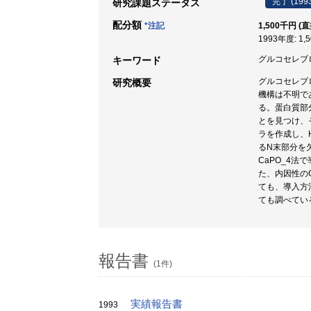
完了 (199
研究課題ステータス
配分額
*注記
1,500千円 (
1993年度: 1,
グルコセレブロシ
キーワード
グルコセレブ
研究概要
機構は不明で
る。蛋白質部
とを見つけ、
ラを作成し、H
るN末部分を
CaPO_4
た、内因性の
ても、導入方
ても調べてい
報告書
(1件)
実績報告書
1993