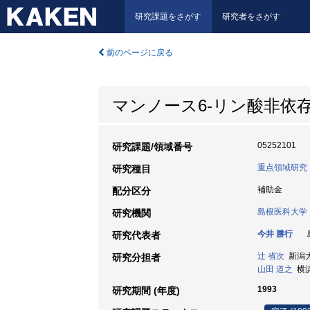
研究課題をさがす
研究者をさがす
前のページに戻る
マンノース6-リン酸非依
05252101
研究課題/領域番号
重点領域研究
研究種目
補助金
配分区分
島根医科大学
研究機関
今井 勝行
島
研究代表者
辻 省次
新潟大学
研究分担者
山田 道之
横浜
1993
研究期間 (年度)