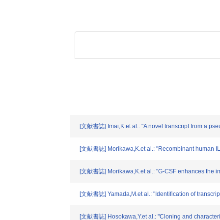
[文献書誌] Imai,K.et al.: "A novel transcript from a p
[文献書誌] Morikawa,K.et al.: "Recombinant human IL-
[文献書誌] Morikawa,K.et al.: "G-CSF enhances the imm
[文献書誌] Yamada,M.et al.: "Identification of transcri
[文献書誌] Hosokawa,Y.et al.: "Cloning and characteri