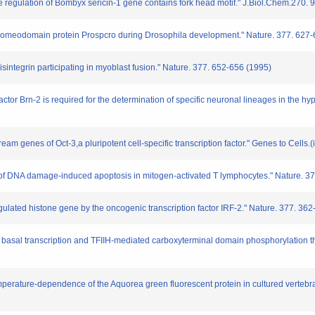
e regulation of Bombyx sericin-1 gene contains fork head motif." J.Biol.Chem.270.
homeodomain protein Prospcro during Drosophila development." Nature. 377. 627-
tegrin participating in myoblast fusion." Nature. 377. 652-656 (1995)
or Brn-2 is required for the determination of specific neuronal lineages in the hy
am genes of Oct-3,a pluripotent cell-specific transcription factor." Genes to Cells.(
 DNA damage-induced apoptosis in mitogen-activated T lymphocytes." Nature. 37
ulated histone gene by the oncogenic transcription factor IRF-2." Nature. 377. 36
basal transcription and TFIIH-mediated carboxyterminal domain phosphorylation thr
erature-dependence of the Aquorea green fluorescent protein in cultured vertebrat