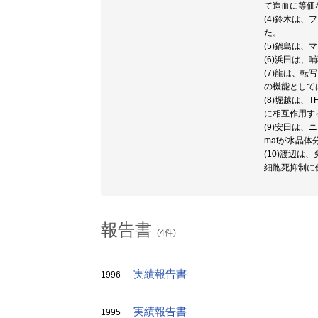
て造血に等価
(4)鈴木は、
た。
(5)鍋島は、
(6)浜田は、
(7)龍は、転
の機能としては
(8)堀越は、
に相互作用す
(9)安田は
mafが水晶
(10)渡辺
細胞死抑制に
報告書
(4件)
実績報告書
1996
実績報告書
1995