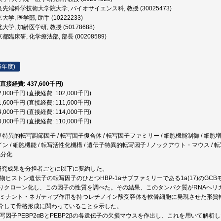
先端科学技術大学院大学, バイオサイエンス科, 教授 (30025473)
学, 医学部, 助手 (10222233)
大学, 加齢医学研, 教授 (50178688)
都臨床研, 化学療法部, 部長 (00208589)
6年度)
(直接経費: 437,600千円)
2,000千円 (直接経費: 102,000千円)
1,600千円 (直接経費: 111,600千円)
4,000千円 (直接経費: 114,000千円)
0,000千円 (直接経費: 110,000千円)
/ 特異的転写調節因子 / 転写因子復合体 / 転写因子ファミリー / 細胞機能制御 / 細胞
イン / 細胞機能 / 転写活性化機構 / 遺伝子特異的転写因子 / ノックアウト・マウス / 転写調節
細胞分化
研究成果を分担者ごとに以下に要約した。
植物ヒストン遺伝子の転写因子のひとつHBP-1aサブファミリーである1a(17)のG
りクローン化し、この因子の性質を調べた。その結果、このタンパク質がRNAヘリ
、ドミナント・ネガティブ作用を持つレチノイン酸受容体を軟骨細胞に発現させた形
介して骨格形成に関わっていることを示した。
、転写因子PEBP2αBとPEBP2βの各遺伝子の欠損マウスを作出し、これを用いて