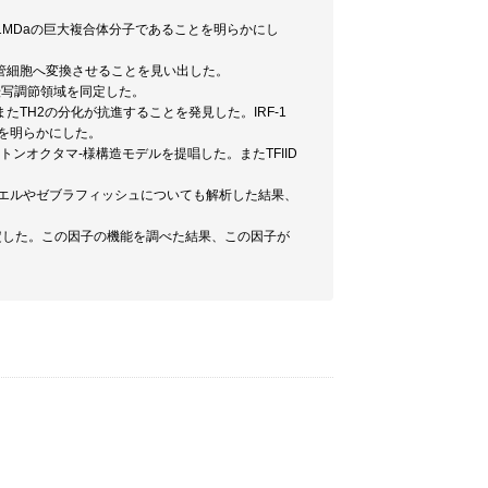
.1MDaの巨大複合体分子であることを明らかにし
lを筋管細胞へ変換させることを見い出した。
その転写調節領域を同定した。
またTH2の分化が抗進することを発見した。IRF-1
とを明らかにした。
トンオクタマ-様構造モデルを提唱した。またTFIID
メガエルやゼブラフィッシュについても解析した結果、
同定した。この因子の機能を調べた結果、この因子が