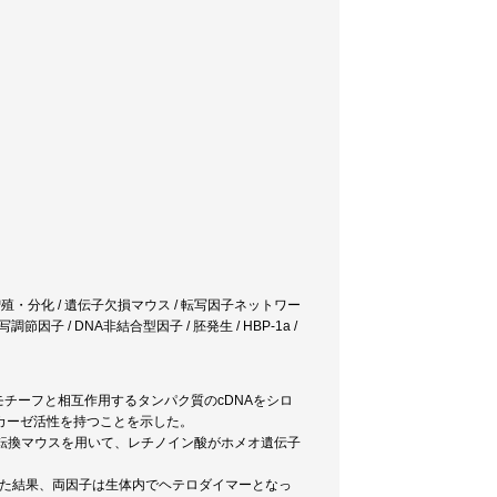
増殖・分化 / 遺伝子欠損マウス / 転写因子ネットワー
因子 / DNA非結合型因子 / 胚発生 / HBP-1a /
CBモチーフと相互作用するタンパク質のcDNAをシロ
カーゼ活性を持つことを示した。
質転換マウスを用いて、レチノイン酸がホメオ遺伝子
解析した結果、両因子は生体内でヘテロダイマーとなっ