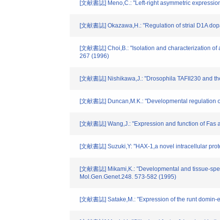
[文献書誌] Meno,C.: "Left-right asymmetric expression 
[文献書誌] Okazawa,H.: "Regulation of strial D1A dopa
[文献書誌] Choi,B.: "Isolation and characterization of 
267 (1996)
[文献書誌] Nishikawa,J.: "Drosophila TAFII230 and the t
[文献書誌] Duncan,M.K.: "Developmental regulation of 
[文献書誌] Wang,J.: "Expression and function of Fas an
[文献書誌] Suzuki,Y: "HAX-1,a novel intracellular protei
[文献書誌] Mikami,K.: "Developmental and tissue-specifi
Mol.Gen.Genet.248. 573-582 (1995)
[文献書誌] Satake,M.: "Expression of the runt domin-e