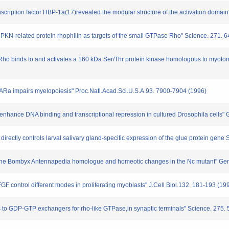
ription factor HBP-1a(17)revealed the modular structure of the activation domain
-related protein rhophilin as targets of the small GTPase Rho" Science. 271. 6
Rho binds to and activates a 160 kDa Ser/Thr protein kinase homologous to myoto
Ra impairs myelopoiesis" Proc.Natl.Acad.Sci.U.S.A.93. 7900-7904 (1996)
hance DNA binding and transcriptional repression in cultured Drosophila cells" G
rectly controls larval salivary gland-specific expression of the glue protein gen
he Bombyx Antennapedia homologue and homeotic changes in the Nc mutant" Genes
control different modes in proliferating myoblasts" J.Cell Biol.132. 181-193 (19
 to GDP-GTP exchangers for rho-like GTPase,in synaptic terminals" Science. 275.