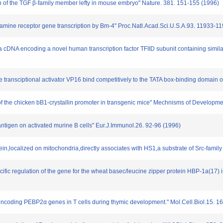
of the TGF β-family member lefty in mouse embryo" Nature. 381. 151-155 (1996)
mine receptor gene transcription by Bm-4" Proc.Natl.Acad.Sci.U.S.A.93. 11933-1
a cDNA encoding a novel human transcription factor TFIID subunit containing simil
ransciptional activator VP16 bind competitively to the TATA box-binding domain of
the chicken bB1-crystallin promoter in transgenic mice" Mechnisms of Developmen
tigen on activated murine B cells" Eur.J.Immunol.26. 92-96 (1996)
n,localized on mitochondria,directly associates with HS1,a substrate of Src-family 
c regulation of the gene for the wheat basec/leucine zipper protein HBP-1a(17) in
ncoding PEBP2α genes in T cells during thymic development." Mol.Cell.Biol.15. 1