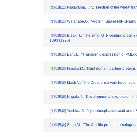
[文献書誌] Nakayama,T.: "Dissection of the wheat transc
[文献書誌] Watanabe,G.: "Protein Kinase N(PKN)and PKN
[文献書誌] Isizaki,T.: "The small GTP-binding protein 
1893 (1996)
[文献書誌] Early,E.: "Transgenic expression of PML-PA
[文献書誌] Fujioka,M.: "Runt domain partner proteins en
[文献書誌] Mach,V.: "The Drosophila Fork head factor di
[文献書誌] Nagata,T.: "Developmental expression of t
[文献書誌] Yoshida,S.: "Lysophosphatidic acid and bFGF 
[文献書誌] Sone,M.: "The Still life protein,homologous