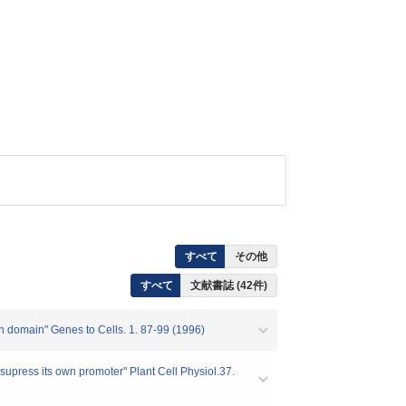
すべて
その他
すべて
文献書誌 (42件)
on domain" Genes to Cells. 1. 87-99 (1996)
supress its own promoter" Plant Cell Physiol.37.