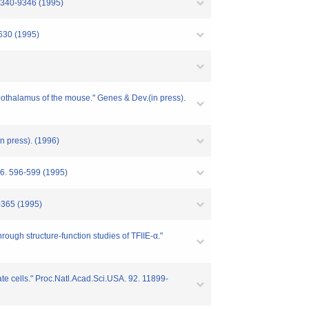
 9340-9346 (1995)
630 (1995)
pothalamus of the mouse." Genes & Dev.(in press).
in press). (1996)
6. 596-599 (1995)
2-365 (1995)
ough structure-function studies of TFIIE-α."
e cells." Proc.Natl.Acad.Sci.USA. 92. 11899-