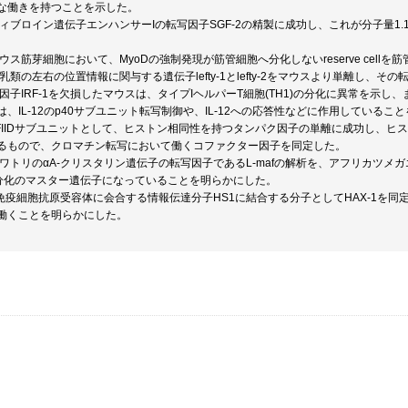
な働きを持つことを示した。
フィブロイン遺伝子エンハンサーIの転写因子SGF-2の精製に成功し、これが分子量1
マウス筋芽細胞において、MyoDの強制発現が筋管細胞へ分化しないreserve cel
哺乳類の左右の位置情報に関与する遺伝子lefty-1とlefty-2をマウスより単離し、
写因子IRF-1を欠損したマウスは、タイプIヘルパーT細胞(TH1)の分化に異常を示し、
、IL-12のp40サブユニット転写制御や、IL-12への応答性などに作用しているこ
TFIIDサブユニットとして、ヒストン相同性を持つタンパク因子の単離に成功し、ヒス
るもので、クロマチン転写において働くコファクター因子を同定した。
、ニワトリのαA-クリスタリン遺伝子の転写因子であるL-mafの解析を、アフリカツ
体分化のマスター遺伝子になっていることを明らかにした。
は、免疫細胞抗原受容体に会合する情報伝達分子HS1に結合する分子としてHAX-1を
働くことを明らかにした。