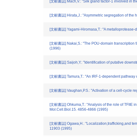
[文献書誌] Mach,V.: "Silk gland factor-1 involved in th
[文献書誌] Hirata,J.: "Asymmetric segregation of the 
[文献書誌] Yagami-Hiromasa,T.: "A metalloprotease-disin
[文献書誌] Nakai,S.: "The POU-domain transcription fact
(1996)
[文献書誌] Saijoh,Y.: "Identification of putative downstre
[文献書誌] Tamura,T.: "An IRF-1-dependent pathway of
[文献書誌] Vaughan,P.S.: "Activation of a cell-cycle reg
[文献書誌] Ohkuma,T.: "Analysis of the role of TFIIE in 
Mol.Cell.Biol.15. 4856-4866 (1995)
[文献書誌] Ogawa,H.: "Localization,trafficking,and temp
11903 (1995)