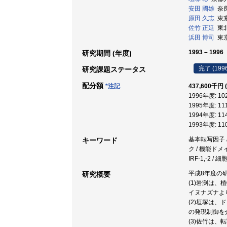
安田 國雄
奈良
原田 久志
東京大
佐竹 正延
東北
浜田 博司
東京
1993 – 1996
研究期間 (年度)
完了 (199
研究課題ステータス
配分額
*注記
437,600千円 
1996年度: 10
1995年度: 11
1994年度: 11
1993年度: 11
基本転写因子 
キーワード
ク / 機能ドメ
IRF-1,-2 / 
平成8年度の
研究概要
(1)岩渕は、
イヌナズナよ
(2)垣塚は
の発現制御を
(3)佐竹は