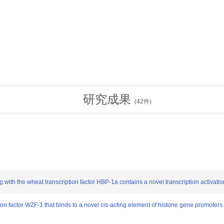
研究成果
(
42
件)
ith the wheat transcription factor HBP-1a contains a novel transcription activati
n factor WZF-1 that binds to a novel cis-acting element of histone gene promoters 