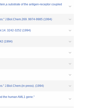
ein,a substrate of the antigen-receptor coupled
nes." J.Biol.Chem.269. 9974-9985 (1994)
iol.14. 3242-3252 (1994)
42 (1994)
s." J.Biol.Chem.(in press). (1994)
and the human AML1 gene."