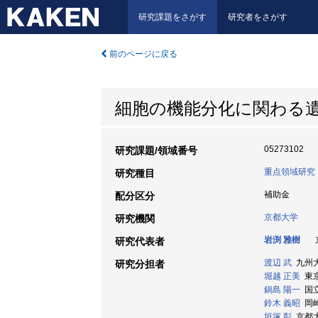
研究課題をさがす
研究者をさがす
前のページに戻る
細胞の機能分化に関わる遺
05273102
研究課題/領域番号
重点領域研究
研究種目
補助金
配分区分
京都大学
研究機関
岩渕 雅樹
京
研究代表者
渡辺 武
九州大学
研究分担者
堀越 正美
東京
鍋島 陽一
国立
鈴木 義昭
岡崎
垣塚 彰
京都大学