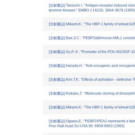
[文献書誌] Taniuchi I.: "Antigen-receptor induced clona
tyrosine kinases." EMBO J.14(15). 3664-3678 (1995)
[文献書誌] Mikami,K.: "The HBP-1 family of wheat bZIP p
[文献書誌] Bae,S.C.: "PEBP2αB/mouse AML1 consists of mu
[文献書誌] Xu,P.-X.: "Promoter of the POU-M1/SGF-31 g
[文献書誌] Harada,H.: "Anti-oncogenic and oncogenic pot
[文献書誌] Kim.T.K.: "Effects of activation - defective T
[文献書誌] Kokubo,T.: "Molecular cloning of drosophila
[文献書誌] Mikami,K.: "The HBP-1 family of wheat bZIP pr
[文献書誌] Ogawa,E.: "PEBP2/PEA2 represents a family 
Proc.Natl.Acad.Sci.USA.90. 6859-6863 (1993)