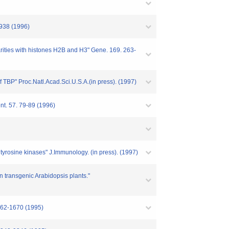
1938 (1996)
arities with histones H2B and H3" Gene. 169. 263-
 TBP" Proc.Natl.Acad.Sci.U.S.A.(in press). (1997)
t. 57. 79-89 (1996)
tyrosine kinases" J.Immunology. (in press). (1997)
 transgenic Arabidopsis plants."
662-1670 (1995)