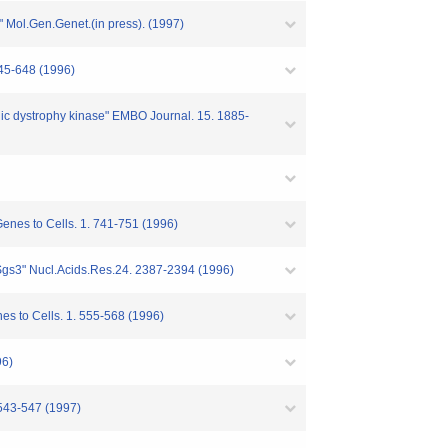
" Mol.Gen.Genet.(in press). (1997)
45-648 (1996)
nic dystrophy kinase" EMBO Journal. 15. 1885-
enes to Cells. 1. 741-751 (1996)
e Sgs3" Nucl.Acids.Res.24. 2387-2394 (1996)
 to Cells. 1. 555-568 (1996)
96)
 543-547 (1997)