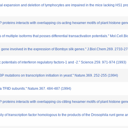
l expansion and deletion of lymphocytes are impaired in the mice lacking HS1 prot
roteins interacts with overlapping cis-acting hexamer motifs of plant histone ge
ltiple isoforms that posses differential transactivation potentials." Mol.Cell.B
ene involved in the expression of Bombyx silk genes." J.Biol.Chem.269. 2733-27
entials of interferon regulatory factors-1 and -2." Science.259. 971-974 (1993)
BP mutations on transcription initiation in yeast." Nature.369. 252-255 (1994)
 TFIID subunits." Nature.367. 484-487 (1994)
oteins interacts with overlapping cis-ctiting hexamer motifs of plant histone gene
of transcription factor homologous to the products of the Drosophila runt gene 