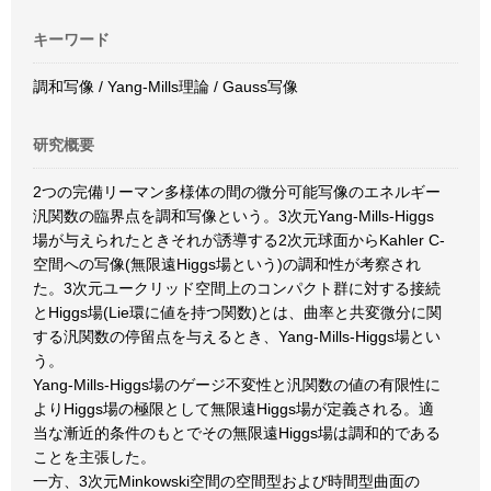
キーワード
調和写像 / Yang-Mills理論 / Gauss写像
研究概要
2つの完備リーマン多様体の間の微分可能写像のエネルギー
汎関数の臨界点を調和写像という。3次元Yang-Mills-Higgs
場が与えられたときそれが誘導する2次元球面からKahler C-
空間への写像(無限遠Higgs場という)の調和性が考察され
た。3次元ユークリッド空間上のコンパクト群に対する接続
とHiggs場(Lie環に値を持つ関数)とは、曲率と共変微分に関
する汎関数の停留点を与えるとき、Yang-Mills-Higgs場とい
う。
Yang-Mills-Higgs場のゲージ不変性と汎関数の値の有限性に
よりHiggs場の極限として無限遠Higgs場が定義される。適
当な漸近的条件のもとでその無限遠Higgs場は調和的である
ことを主張した。
一方、3次元Minkowski空間の空間型および時間型曲面の