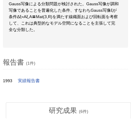
Gauss写像による分類問題が検討された。Gauss写像が調和
写像であることを普遍化した条件、すなわちGauss写像ξが
条件Δξ=Aξ,A〓Mat(3,R)を満たす線織面および回転面を考察
して、これは典型的なモデル空間になることを主張して完
全な分類した。
報告書
(1件)
1993
実績報告書
研究成果
(
6
件)