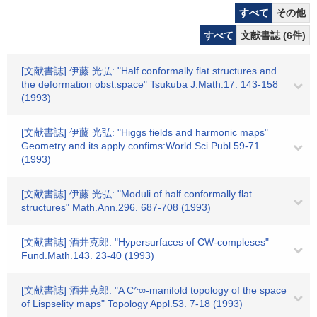
すべて
その他
すべて
文献書誌 (6件)
[文献書誌] 伊藤 光弘: "Half conformally flat structures and
the deformation obst.space" Tsukuba J.Math.17. 143-158
(1993)
[文献書誌] 伊藤 光弘: "Higgs fields and harmonic maps"
Geometry and its apply confims:World Sci.Publ.59-71
(1993)
[文献書誌] 伊藤 光弘: "Moduli of half conformally flat
structures" Math.Ann.296. 687-708 (1993)
[文献書誌] 酒井克郎: "Hypersurfaces of CW-compleses"
Fund.Math.143. 23-40 (1993)
[文献書誌] 酒井克郎: "A C^∞-manifold topology of the space
of Lispselity maps" Topology Appl.53. 7-18 (1993)