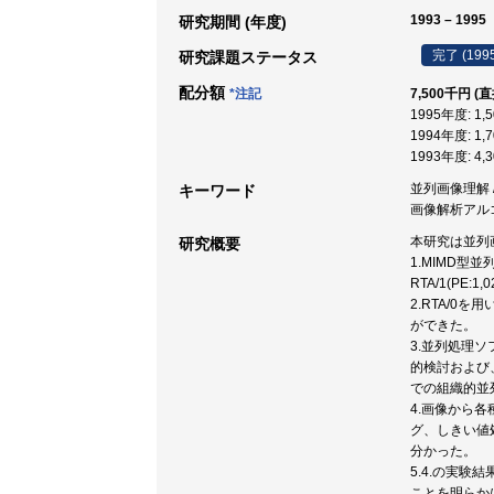
1993 – 1995
研究期間 (年度)
完了 (199
研究課題ステータス
配分額
*注記
7,500千円 (
1995年度: 1,
1994年度: 1,
1993年度: 4,
並列画像理解 /
キーワード
画像解析アルゴ
本研究は並列
研究概要
1.MIMD
RTA/1(P
2.RTA/
ができた。
3.並列処理
的検討および
での組織的並
4.画像から
グ、しきい値処
分かった。
5.4.の実
ことを明らか