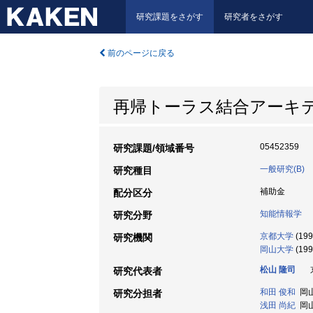
研究課題をさがす
研究者をさがす
前のページに戻る
再帰トーラス結合アーキ
05452359
研究課題/領域番号
一般研究(B)
研究種目
補助金
配分区分
知能情報学
研究分野
京都大学
(199
研究機関
岡山大学
(199
松山 隆司
京
研究代表者
和田 俊和
岡山大
研究分担者
浅田 尚紀
岡山大