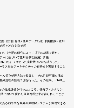
/ 並列計算機 / 並列データ転送 / 同期機構 / 並列
処理 / OR並列型処理
ので、3年間の研究によって以下の成果を得た。
クチャに基づいて並列画像理解用計算機
25MHz)を17台使った実験機RTA/0を試作した。
帰トーラス結合アーキテクチャの有効性を実証すること
タレベル並列処理方法を提案し、その性能評価を理論
並列処理の性能予測を行った。その結果、RTA/1上
、その性能評価を行ったところ、微分フィルタリン
各処理段階において優れた並列処理効果が得られることが
目的である効率的な並列画像理解システムが実現できる