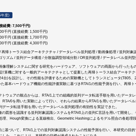
5年度)
直接経費: 7,500千円)
500千円 (直接経費: 1,500千円)
700千円 (直接経費: 1,700千円)
300千円 (直接経費: 4,300千円)
 再帰トーラス結合アーキテクチャ / データレベル並列処理 / 動画像処理 / 並列対象認識 
リズム / 並列データ構造 / 分散協調型領域分割 / OR並列処理 / データレベル並列型
画像理解システムに関する研究をハードウェア、ソフトウェアの両面から行ったも
型並列計算機に対する一般的アーキテクチャとして提案した再帰トーラス結合アーキテ
E:1,024台)を設計し、その性能を評価するための実験機としてトランスピュータ(T805、
0を用いた基本ハードウェア機能の性能評価実験に基づきRTA/1の性能予測を行い、再
ソフトウェアの観点からは、RTA/1上での組織的並列データ転送手順を用いたデー
、RTA/0を用いた実験によって行い、それらの結果からRTA/1を用いたデータレベル
列データ転送手順を用いたデータレベル並列処理の有効性を実証できた。
各種の図形を認識する並列対象認識システムをRTA/0上の並列C言語を用いて開発し
理、Hough変換による直線検出、Geometric Hashingによるモデル照合の
験結果に基づいて、RTA/1上での並列対象認識システムの性能予測を行い、本研究の
にした。これにより、本研究の目標が達成されたことになる。