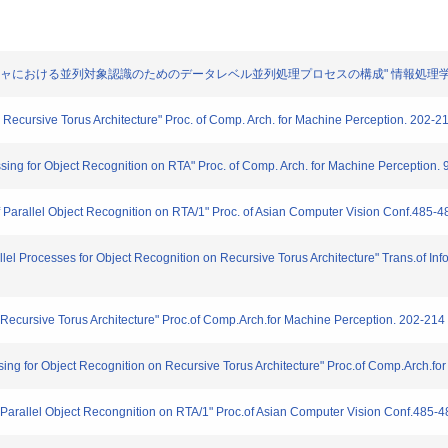
ャにおける並列対象認識のためのデータレベル並列処理プロセスの構成" 情報処理学会論文誌. 3
ecursive Torus Architecture" Proc. of Comp. Arch. for Machine Perception. 202-2
ng for Object Recognition on RTA" Proc. of Comp. Arch. for Machine Perception. 
arallel Object Recognition on RTA/1" Proc. of Asian Computer Vision Conf.485-4
 Processes for Object Recognition on Recursive Torus Architecture" Trans.of Info
ecursive Torus Architecture" Proc.of Comp.Arch.for Machine Perception. 202-214
g for Object Recognition on Recursive Torus Architecture" Proc.of Comp.Arch.for
rallel Object Recongnition on RTA/1" Proc.of Asian Computer Vision Conf.485-4