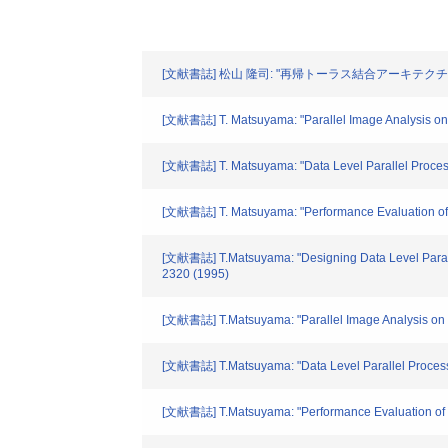
[文献書誌] 松山 隆司: "再帰トーラス結合アーキテクチ
[文献書誌] T. Matsuyama: "Parallel Image Analysis on R
[文献書誌] T. Matsuyama: "Data Level Parallel Processi
[文献書誌] T. Matsuyama: "Performance Evaluation of P
[文献書誌] T.Matsuyama: "Designing Data Level Parallel
2320 (1995)
[文献書誌] T.Matsuyama: "Parallel Image Analysis on R
[文献書誌] T.Matsuyama: "Data Level Parallel Processin
[文献書誌] T.Matsuyama: "Performance Evaluation of Pa