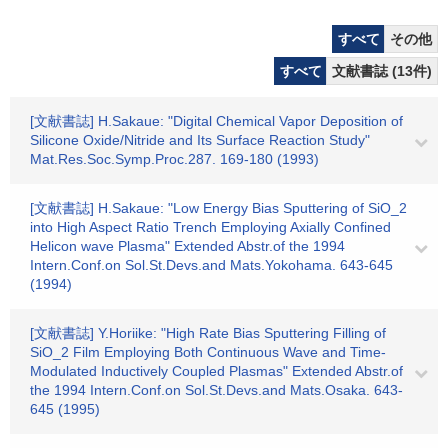
すべて
その他
すべて
文献書誌 (13件)
[文献書誌] H.Sakaue: "Digital Chemical Vapor Deposition of
Silicone Oxide/Nitride and Its Surface Reaction Study"
Mat.Res.Soc.Symp.Proc.287. 169-180 (1993)
[文献書誌] H.Sakaue: "Low Energy Bias Sputtering of SiO_2
into High Aspect Ratio Trench Employing Axially Confined
Helicon wave Plasma" Extended Abstr.of the 1994
Intern.Conf.on Sol.St.Devs.and Mats.Yokohama. 643-645
(1994)
[文献書誌] Y.Horiike: "High Rate Bias Sputtering Filling of
SiO_2 Film Employing Both Continuous Wave and Time-
Modulated Inductively Coupled Plasmas" Extended Abstr.of
the 1994 Intern.Conf.on Sol.St.Devs.and Mats.Osaka. 643-
645 (1995)