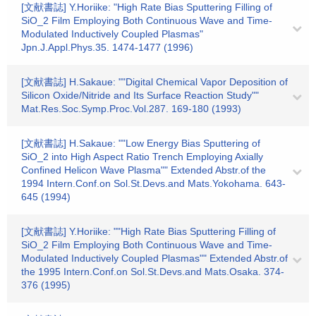
[文献書誌] Y.Horiike: "High Rate Bias Sputtering Filling of
SiO_2 Film Employing Both Continuous Wave and Time-
Modulated Inductively Coupled Plasmas"
Jpn.J.Appl.Phys.35. 1474-1477 (1996)
[文献書誌] H.Sakaue: ""Digital Chemical Vapor Deposition of
Silicon Oxide/Nitride and Its Surface Reaction Study""
Mat.Res.Soc.Symp.Proc.Vol.287. 169-180 (1993)
[文献書誌] H.Sakaue: ""Low Energy Bias Sputtering of
SiO_2 into High Aspect Ratio Trench Employing Axially
Confined Helicon Wave Plasma"" Extended Abstr.of the
1994 Intern.Conf.on Sol.St.Devs.and Mats.Yokohama. 643-
645 (1994)
[文献書誌] Y.Horiike: ""High Rate Bias Sputtering Filling of
SiO_2 Film Employing Both Continuous Wave and Time-
Modulated Inductively Coupled Plasmas"" Extended Abstr.of
the 1995 Intern.Conf.on Sol.St.Devs.and Mats.Osaka. 374-
376 (1995)