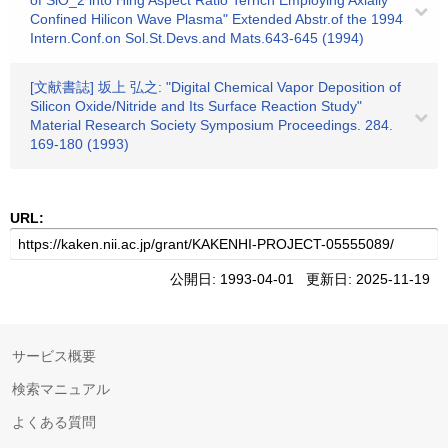
of SiO_2 into Hihg Aspect Ratio Ternch Employing Axially
Confined Hilicon Wave Plasma" Extended Abstr.of the 1994
Intern.Conf.on Sol.St.Devs.and Mats.643-645 (1994)
[文献書誌] 坂上 弘之: "Digital Chemical Vapor Deposition of
Silicon Oxide/Nitride and Its Surface Reaction Study"
Material Research Society Symposium Proceedings. 284.
169-180 (1993)
URL:
公開日: 1993-04-01 更新日: 2025-11-19
サービス概要
検索マニュアル
よくある質問