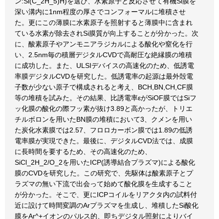
ン:Si(C_2H_5)H)を選び、水素原子と反応させて有機Si膜を
深い溝内に1nm程度の厚さでコンフォーマルに堆積させ
た。更にこの薄膜に水素原子を照射すると薄膜中に含まれ
ている水素が除去されSi膜質が向上することが分かった。次
に、酸素原子やアンモニアラジカルによる酸化や窒化を行
い、2.5nm毎の積層デジタルCVDで高耐圧な絶縁膜の堆積
に成功した。また、ULSIデバイスの高速化のため、低誘電
率膜デジタルCVDを研究した。低誘電率の起源は最外殻電
子数が少ない原子で構成されると考え、BCH,BN,CH,CF膜
等の堆積を試みた。その結果、比誘電率εがSiOF膜ではSiフ
ッ化膜の酸化の際フッ素が抜け3.89と高かったが、トリエ
チルボロンを用いたBN膜の堆積において3、クメンを用い
た炭化水素膜では2.57、フロロカーボン膜では1.89の低誘
電率膜が実現できた。最後に、デジタルCVD法では、成膜
に長時間を要するため、その高速化のため、
SiCl_2H_2/O_2を用いたICP(誘導結合プラズマ)による酸化
膜のCVDを研究した。この研究で、先駆体は酸素原子とプ
ラズマの無い下流で出会って始めて酸化膜を生成すること
が分かった。そこで、更にICPコイルをリアクタ内の試料付
近に設けて時間変調のArプラズマを生成し、堆積したSi酸化
膜をAr^+イオンのパルス的、即ちデジタル照射によりバイ