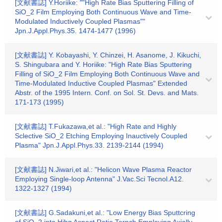
[文献書誌] Y.Horiike: ""High Rate Bias Sputtering Filling of
SiO_2 Film Employing Both Continuous Wave and Time-
Modulated Inductively Coupled Plasmas""
Jpn.J.Appl.Phys.35. 1474-1477 (1996)
[文献書誌] Y. Kobayashi, Y. Chinzei, H. Asanome, J. Kikuchi,
S. Shingubara and Y. Horiike: "High Rate Bias Sputtering
Filling of SiO_2 Film Employing Both Continuous Wave and
Time-Modulated Inductive Coupled Plasmas" Extended
Abstr. of the 1995 Intern. Conf. on Sol. St. Devs. and Mats.
171-173 (1995)
[文献書誌] T.Fukazawa,et al.: "High Rate and Highly
Sclective SiO_2 Etching Employing Inauctively Coupled
Plasma" Jpn.J.Appl.Phys.33. 2139-2144 (1994)
[文献書誌] N.Jiwari,et al.: "Helicon Wave Plasma Reactor
Employing Single-loop Antenna" J.Vac.Sci Tecnol.A12.
1322-1327 (1994)
[文献書誌] G.Sadakuni,et al.: "Low Energy Bias Sputtcring