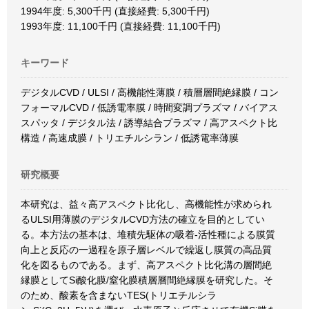
1994年度: 5,300千円 (直接経費: 5,300千円)
1993年度: 11,100千円 (直接経費: 11,100千円)
キーワード
デジタルCVD / ULSI / 高機能性薄膜 / 積層層間絶縁膜 / コン
フォーマルCVD / 低誘電率膜 / 時間変調プラズマ / バイアス
スパッタ / デジタル法 / 誘導結合プラズマ / 高アスペクト比
構造 / 高速成膜 / トリエチルシラン / 低誘電率薄膜
研究概要
本研究は、益々高アスペクト比化し、高機能性が求められ
るULSI用薄膜のデジタルCVD方法の確立を目的としてい
る。本方法の基本は、堆積先駆体の吸着-活性種による膜質
向上と反応の一過程を原子層レベルで繰返し膜質の高品質
化を図るものである。まず、高アスペクト比化溝の層間絶
縁膜としてSi酸化膜/窒化膜積層層間絶縁膜を研究した。そ
のため、酸素を含まないTES(トリエチルシラ