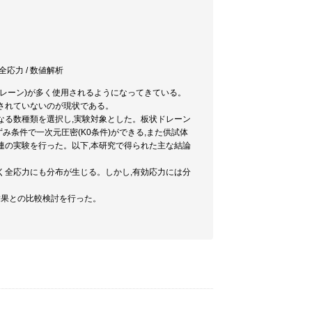
全応力 / 数値解析
レーン)が多く使用されるようになってきている。
されていないのが現状である。
なる数種類を選択し,実験対象とした。板状ドレーン
条件で一次元圧密(K0条件)ができる,また供試体
連の実験を行った。以下,本研究で得られた主な結論
く全応力にも分布が生じる。しかし,有効応力には分
結果との比較検討を行った。