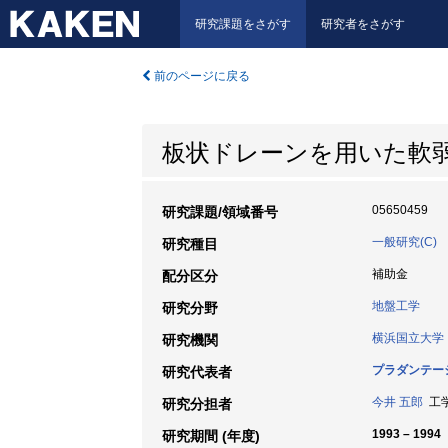
研究課題をさがす
研究者をさがす
前のページに戻る
板状ドレーンを用いた軟
05650459
研究課題/領域番号
一般研究(C)
研究種目
補助金
配分区分
地盤工学
研究分野
横浜国立大学
研究機関
プラダンテー
研究代表者
今井 五郎
工学
研究分担者
1993 – 1994
研究期間 (年度)