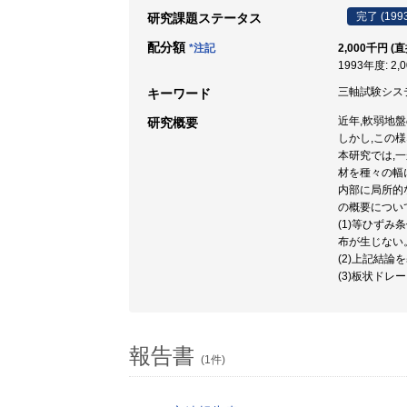
完了 (199
研究課題ステータス
配分額
*注記
2,000千円 (
1993年度: 2,
三軸試験システム
キーワード
近年,軟弱地
研究概要
しかし,この
本研究では,
材を種々の幅
内部に局所的
の概要につい
(1)等ひず
布が生じない
(2)上記結
(3)板状ド
報告書
(1件)