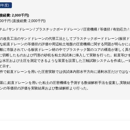
3年度)
直接経費: 2,000千円)
000千円 (直接経費: 2,000千円)
 / サンドドレーン / プラスチックボードドレーン / 圧密機構 / 等価径 / 有効応力 / 
盤の改良工法のサンドドレーンの代替工法としてプラスチックボードドレーン(板状ド
様な鉛直ドレーンの等価径の評価や周辺粘土地盤の圧密機構に関する問題が明らかに
一般に市販されている板状ドレーン材の中でプラスチック製のコアの構造が著しく異
に切断したものおよび円形の砂杭を粘土供試体に挿入して実験を行った。鉛直等ひずみ
な水圧および土圧を測定できるような装置を設置した三軸試験システムを作成し,一
て示す。
み条件で鉛直ドレーンを用いた圧密実験では供試体内部水平方向に過剰水圧だけではな
。
論を基に,鉛直ドレーンを用いた粘土の圧密機構を予測する数値解析手法を提案し,実験
レーンの等価径の評価を実験結果および数値解析より行った。